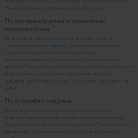
2026 году по цене от 3,8 млн рублей (от 84 650 руб. за м²), а
также варианты со сдачей в
2027
и
2028
годах.
По материалу дома и технологии
строительства
Новостройки в Новосибирске чаще всего строят по
технологии
монолит-кирпич
— она сочетает разумную
стоимость с хорошими эксплуатационными
характеристиками и сейчас доминирует среди новых
проектов. Также встречаются дома из
кирпича
(дороже, но с
лучшей тепло- и шумоизоляцией),
панельные дома
(дешевле, но с более скромной шумоизоляцией) и дома из
сибита
.
По способам покупки
Застройщики Новосибирска предлагают несколько
способов расчёта:
полную оплату наличными
,
ипотеку
(включая
семейную ипотеку
и ипотеку для IT-специалистов),
рассрочку
— у части застройщиков беспроцентную — и