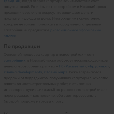
трейд-ин
, когда старая квартира зачитывается в счёт
покупки новой. Расчёты по новостройкам в Новосибирске
проходят через счета эскроу, что защищает деньги
покупателя до сдачи дома. Иногородним покупателям,
которые не готовы приезжать в город лично, отдельные
застройщики предлагают
дистанционное оформление
сделки
.
По продавцам
Основной продавец квартир в новостройках — сам
застройщик
: в Новосибирске работает несколько десятков
девелоперов, среди крупных —
ГК «Расцветай»
,
«Брусника»
,
«Волна development»
,
«Новый мир»
. Реже встречаются
продажи от подрядчиков, получивших квартиры в качестве
оплаты за часть строительных работ, и от частных
инвесторов, купивших жильё на раннем этапе стройки для
перепродажи, — как правило, оба заинтересованы в
быстрой продаже и готовы к торгу.