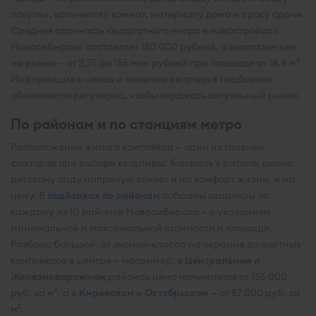
покупки, количеству комнат, материалу дома и сроку сдачи.
Средняя стоимость квадратного метра в новостройках
Новосибирска составляет 180 000 рублей, а диапазон цен
на рынке — от 2,75 до 155 млн рублей при площади от 18,4 м².
Информация о ценах и наличии квартир в подборках
обновляется регулярно, чтобы отражать актуальный рынок.
По районам и по станциям метро
Расположение жилого комплекса — один из главных
факторов при выборе квартиры: близость к работе, школе,
детскому саду напрямую влияет и на комфорт жизни, и на
цену. В
подборках по районам
собраны квартиры по
каждому из 10 районов Новосибирска — с указанием
минимальной и максимальной стоимости и площади.
Разброс большой: от эконом-класса на окраине до элитных
комплексов в центре — например, в
Центральном
и
Железнодорожном
районах цена начинается от 155 000
руб. за м², а в
Кировском
и
Октябрьском
— от 87 000 руб. за
м².