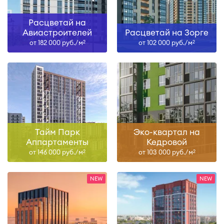
Расцветай на
Авиастроителей
Расцветай на Зорге
от 182 000 руб./м
от 102 000 руб./м
2
2
Тайм Парк
Эко-квартал на
Аппартаменты
Кедровой
от 146 000 руб./м
от 103 000 руб./м
2
2