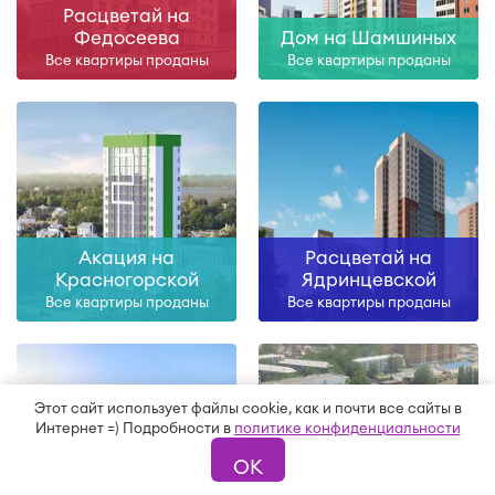
Расцветай на
Федосеева
Дом на Шамшиных
Все квартиры проданы
Все квартиры проданы
Акация на
Расцветай на
Красногорской
Ядринцевской
Все квартиры проданы
Все квартиры проданы
Этот сайт использует файлы cookie, как и почти все сайты в
Интернет =) Подробности в
политике конфиденциальности
ОК