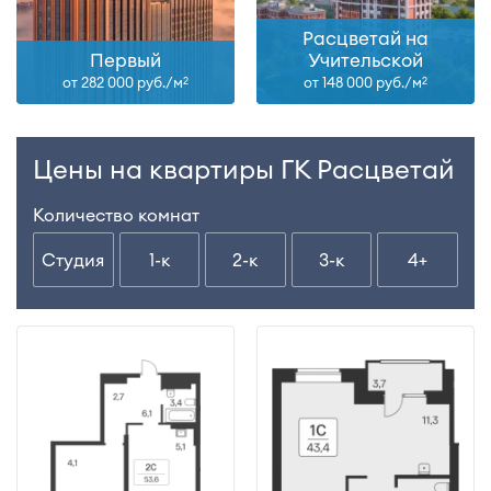
Расцветай на
Первый
Учительской
от 282 000 руб./м
от 148 000 руб./м
2
2
Цены на квартиры ГК Расцветай
Количество комнат
Студия
1-к
2-к
3-к
4+