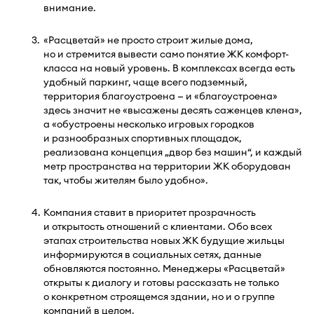
внимание.
«Расцветай» не просто строит жилые дома,
но и стремится вывести само понятие ЖК комфорт-
класса на новый уровень. В комплексах всегда есть
удобный паркинг, чаще всего подземный,
территория благоустроена — и «благоустроена»
здесь значит не «высажены десять саженцев клена»,
а «обустроены несколько игровых городков
и разнообразных спортивных площадок,
реализована концепция „двор без машин“, и каждый
метр пространства на территории ЖК оборудован
так, чтобы жителям было удобно».
Компания ставит в приоритет прозрачность
и открытость отношений с клиентами. Обо всех
этапах строительства новых ЖК будущие жильцы
информируются в социальных сетях, данные
обновляются постоянно. Менеджеры «Расцветай»
открыты к диалогу и готовы рассказать не только
о конкретном строящемся здании, но и о группе
компаний в целом.