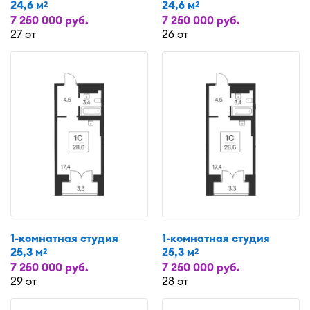
24,6 м
24,6 м
2
2
7 250 000 руб.
7 250 000 руб.
27 эт
26 эт
1-комнатная студия
1-комнатная студия
25,3 м
25,3 м
2
2
7 250 000 руб.
7 250 000 руб.
29 эт
28 эт