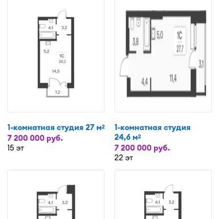
1-комнатная студия 27 м
1-комнатная студия
2
24,6 м
2
7 200 000 руб.
15 эт
7 200 000 руб.
22 эт