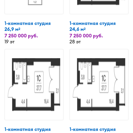
1-комнатная студия
1-комнатная студия
26,9 м
24,6 м
2
2
7 250 000 руб.
7 250 000 руб.
19 эт
28 эт
1-комнатная студия
1-комнатная студия