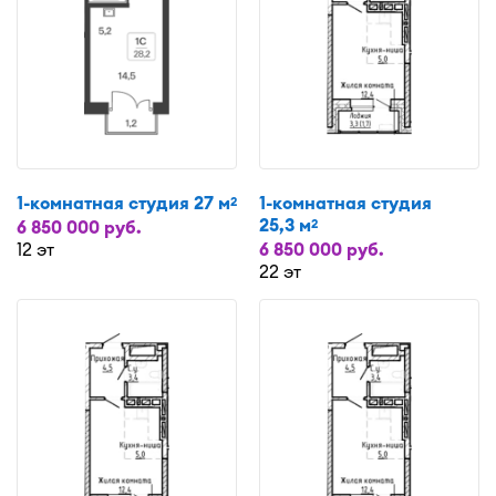
1-комнатная студия 27 м
1-комнатная студия
2
25,3 м
2
6 850 000 руб.
12 эт
6 850 000 руб.
22 эт