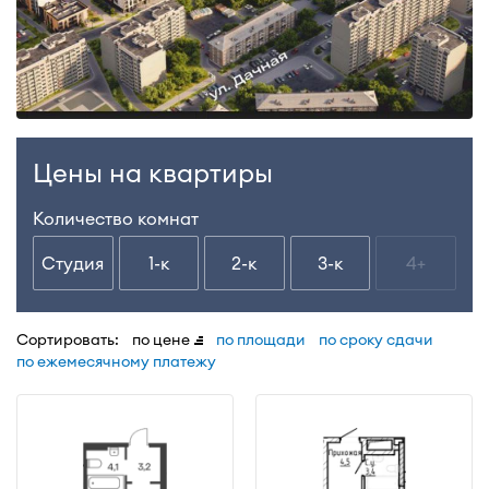
Цены на квартиры
Количество комнат
Студия
1-к
2-к
3-к
4+
Сортировать:
по цене
по площади
по сроку сдачи
по ежемесячному платежу