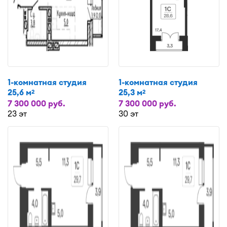
1-комнатная студия
1-комнатная студия
25,6 м
25,3 м
2
2
7 300 000 руб.
7 300 000 руб.
23 эт
30 эт