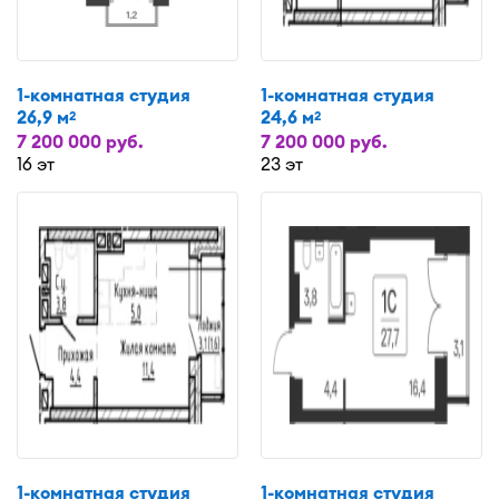
1-комнатная студия
1-комнатная студия
26,9 м
24,6 м
2
2
7 200 000 руб.
7 200 000 руб.
16 эт
23 эт
1-комнатная студия
1-комнатная студия