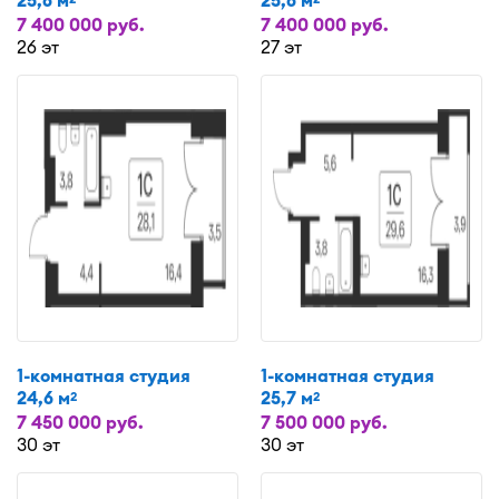
25,6 м
25,6 м
7 400 000 руб.
7 400 000 руб.
26 эт
27 эт
1-комнатная студия
1-комнатная студия
24,6 м
25,7 м
2
2
7 450 000 руб.
7 500 000 руб.
30 эт
30 эт