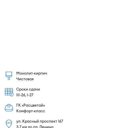
Монолит-кирпич
Чистовая
Сроки сдачи
III-26, I-27
ГК «Расцветай»
Комфорт-класс
ул. Красный проспект 167
3,7 км до пл. Ленина