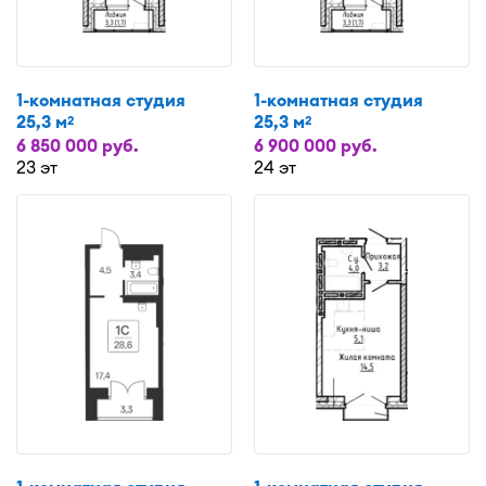
1-комнатная студия
1-комнатная студия
25,3 м
25,3 м
2
2
6 850 000 руб.
6 900 000 руб.
23 эт
24 эт