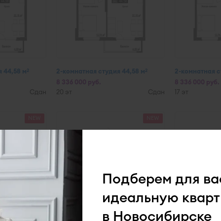
 44,58 м
2-комнатная студия 44,58 м
2-комнатная с
2
2
8 336 000 руб.
8 336 000 руб.
Сдан
20 эт
Сдан
17 эт
NEW
NEW
Подберем для ва
идеальную кварт
в Новосибирске