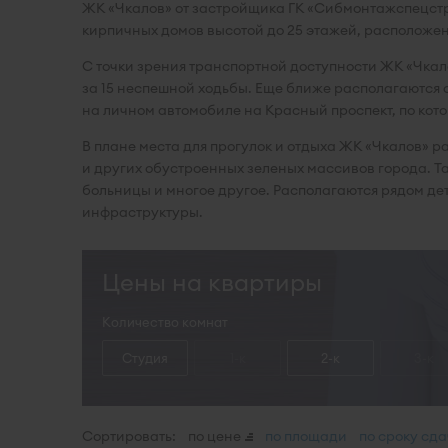
ЖК «Чкалов» от застройщика ГК «Сибмонтажспецстро
кирпичных домов высотой до 25 этажей, расположе
С точки зрения транспортной доступности ЖК «Чкал
за 15 неспешной ходьбы. Еще ближе располагаются 
на личном автомобиле на Красный проспект, по кот
В плане места для прогулок и отдыха ЖК «Чкалов» 
и других обустроенных зеленых массивов города. Та
больницы и многое другое. Располагаются рядом де
инфраструктуры.
Цены на квартиры
Количество комнат
Студия
1-к
2-к
3-к
Сортировать:
по цене
по площади
по сроку сд