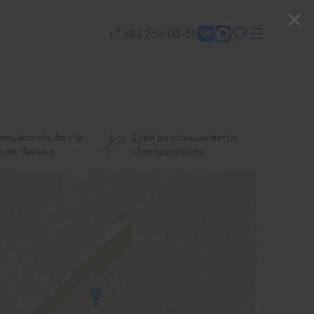
+7 383 263-03-55
гомыжского, 8а стр
2,1 км до станции метро
о пл. Ленина
«Заельцовская»