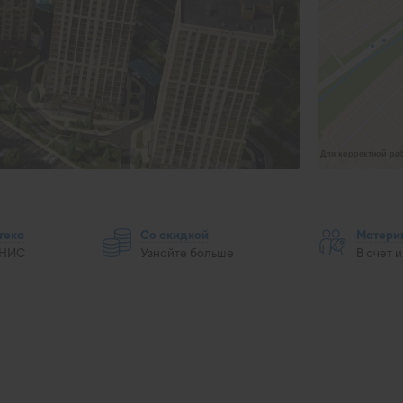
Для корректной раб
тека
Со скидкой
Матери
 НИС
Узнайте больше
В счет 