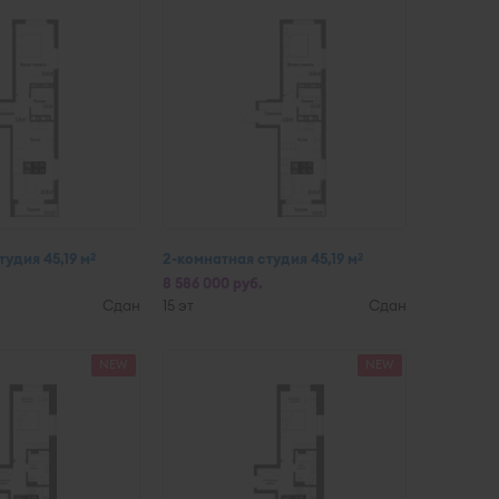
удия 45,19 м
2-комнатная студия 45,19 м
2
2
8 586 000 руб.
Сдан
15 эт
Сдан
NEW
NEW