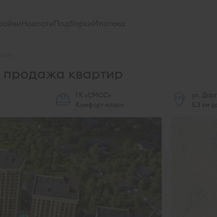
ройки
Новости
Подборки
Ипотека
алов
 продажа квартир
ГК «СМСС»
ул. Дар
Комфорт-класс
5,3 км д