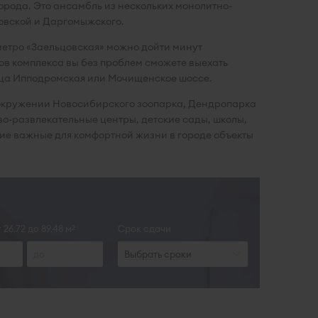
рода. Это ансамбль из нескольких монолитно-
овской и Даргомыжского.
метро «Заельцовская» можно дойти минут
ов комплекса вы без проблем сможете выехать
лица Ипподромская или Мочищенское шоссе.
м окружении Новосибирского зоопарка, Дендропарка
во-развлекательные центры, детские сады, школы,
чие важные для комфортной жизни в городе объекты
26.72 до 89.48 м
Срок сдачи
2
Выбрать сроки