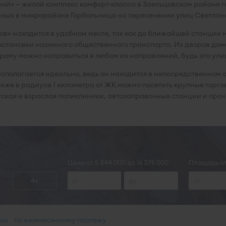
й» — жилой комплекс комфорт-класса в Заельцовском районе го
нных в микрорайоне Горбольница на пересечении улиц Светлан
ов» находится в удобном месте, так как до ближайшей станции 
остановки наземного общественного транспорта. Из дворов дом
орому можно направиться в любом из направлений, будь это у
располагается идеально, ведь он находится в непосредственно
кже в радиусе 1 километра от ЖК можно посетить крупные торго
тская и взрослая поликлиники, автозаправочные станции и про
Цена от 5 344 000 до 16 375 000
Площадь от 
руб.
4+
ачи
по ежемесячному платежу