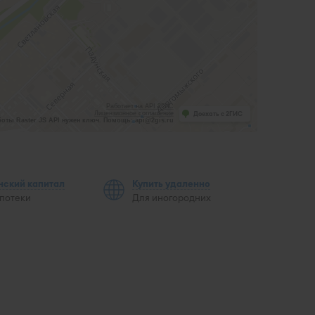
Работает на API 2ГИС
Лицензионное соглашение
Доехать с 2ГИС
оты Raster JS API нужен ключ. Помощь: api@2gis.ru
нский капитал
Купить удаленно
ипотеки
Для иногородних