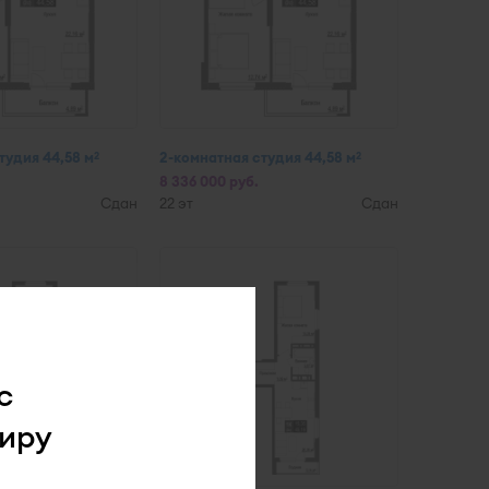
тудия 44,58 м
2-комнатная студия 44,58 м
2
2
8 336 000 руб.
Сдан
22 эт
Сдан
с
иру