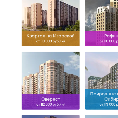
II-27
III-2
Узнать больше
Узнать б
Квартал на Игарской
Рафи
от 110 000 руб./м
от 110 000 
2
IV-26, IV-27
III-2
Узнать больше
Узнать б
Природные 
Эверест
Сиби
от 112 000 руб./м
от 113 000 
2