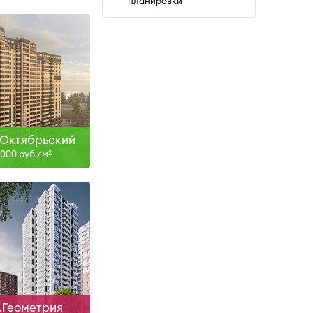
планировки
IV-26
ть больше
Октябрьский
8 000 руб./м
2
Сдан
ть больше
.Геометрия