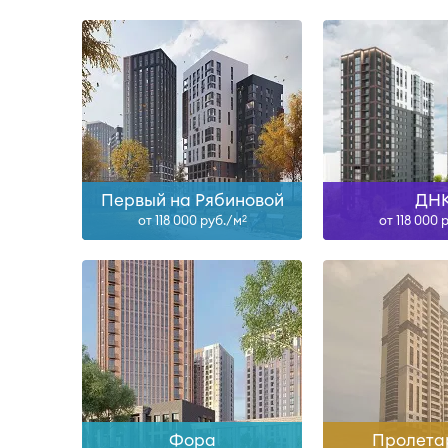
IV-26, II-27, II-29
Сда
Узнать больше
Узнать б
Первый на Рябиновой
ДН
от 118 000 руб./м
от 118 000 
2
Сдан
II-28
Узнать больше
Узнать б
Фора
Пролета