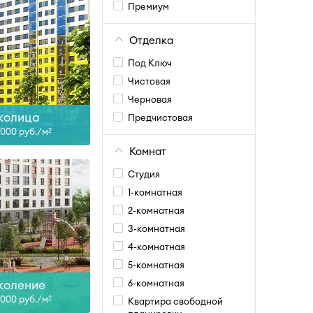
Премиум
Отделка
ан, III-26
Под Ключ
Чистовая
ть больше
Черновая
колица
Предчистовая
5 000 руб./м
2
Комнат
Студия
1-комнатная
2-комнатная
Сдан
3-комнатная
4-комнатная
ть больше
5-комнатная
коление
6-комнатная
7 000 руб./м
2
Квартира свободной