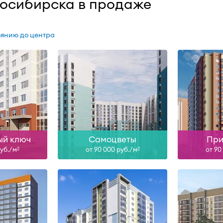
восибирска в продаже
оянию до центра
н
Сдан
ольше
Узнать больше
Узна
ый ключ
Самоцветы
При
руб./м
от 90 000 руб./м
от 90
2
2
IV-26
Сд