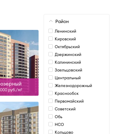
Район
Ленинский
Кировский
Октябрьский
Дзержинский
Сдан
Калининский
ть больше
Заельцовский
Центральный
озерный
Железнодорожный
 000 руб./м
2
Краснообск
Первомайский
Советский
Обь
НСО
ан, II-28
Кольцово