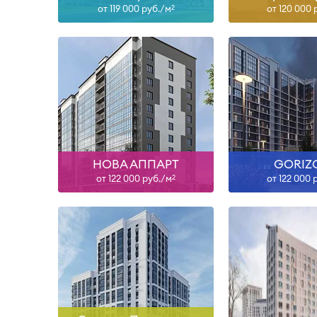
от 119 000 руб./м
от 120 000 
2
III-26
III-27, I
Узнать больше
Узнать б
НОВА АППАРТ
GORIZ
от 122 000 руб./м
от 122 000 
2
Сдан
Сдан, I
Узнать больше
Узнать б