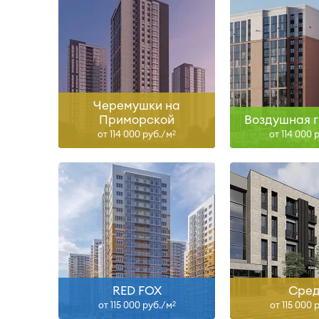
Сдан
Сда
Узнать больше
Узнать б
Черемушки на
Приморской
Воздушная г
от 114 000 руб./м
от 114 000 
2
IV-26
II-28
Узнать больше
Узнать б
RED FOX
Сре
от 115 000 руб./м
от 115 000 
2