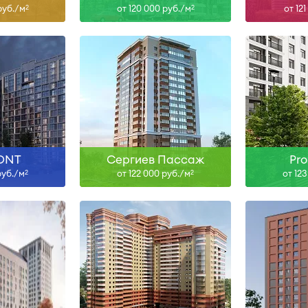
руб./м
от 120 000 руб./м
от 12
2
2
V-28
Сдан
ольше
Узнать больше
Узна
ONT
Сергиев Пассаж
Pr
руб./м
от 122 000 руб./м
от 12
2
2
-28
Сдан
IV
ольше
Узнать больше
Узна