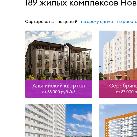
189 жилых комплексов Но
Сортировать:
по цене
по сроку сдачи
по расст
Сдан, II-29
Сда
Узнать больше
Узнать б
Альпийский квартал
Серебрян
от 85 000 руб./м
от 87 000 
2
Сдан, II-28
II-27