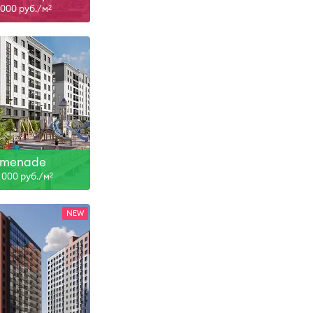
1 000 руб./м
2
II-27
ть больше
omenade
3 000 руб./м
2
-26, IV-27
ть больше