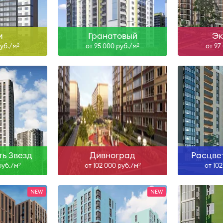
ольше
Узнать больше
Узна
м
Гранатовый
Эк
руб./м
от 95 000 руб./м
от 97
2
2
, II-28
III-28
Сдан, II
ольше
Узнать больше
Узна
ь Звезд
Дивноград
Расцве
руб./м
от 102 000 руб./м
от 10
2
2