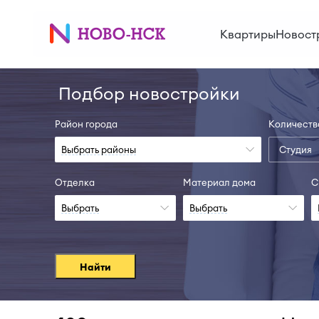
Квартиры
Новост
Подбор новостройки
Район города
Количеств
Выбрать районы
Студия
Отделка
Материал дома
С
Выбрать
Выбрать
Найти
II-28
Сда
Узнать больше
Узнать б