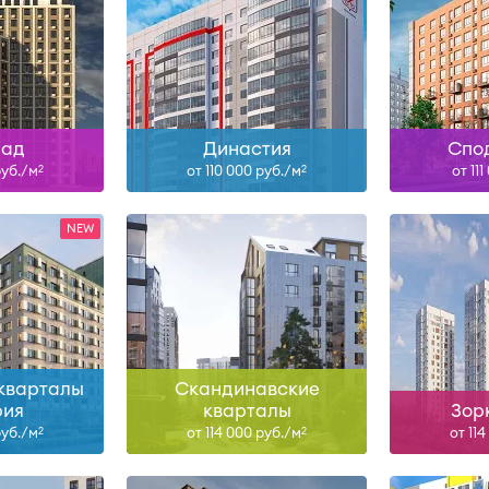
8
I-27, II-28
Сд
ольше
Узнать больше
Узна
над
Династия
Спо
руб./м
от 110 000 руб./м
от 11
2
2
6
IV-26
IV-26
ольше
Узнать больше
Узна
кварталы
Скандинавские
рия
кварталы
Зор
руб./м
от 114 000 руб./м
от 11
2
2