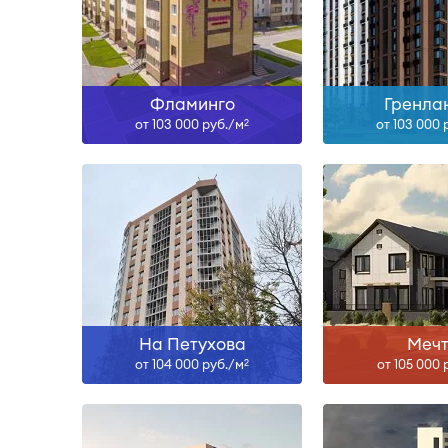
Сдан
III-2
Узнать больше
Узнать б
Фламинго
Гренла
от 103 000 руб./м
от 103 000 
2
Сдан, III-26, I-28, II-28
Сда
Узнать больше
Узнать б
На Петухова
Меч
от 104 000 руб./м
от 105 000 
2