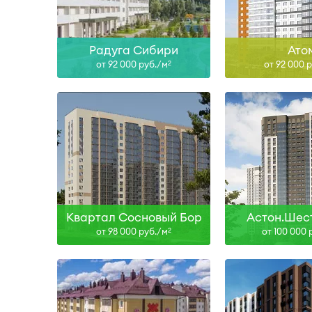
Узнать больше
Узнать б
Радуга Сибири
Ато
от 92 000 руб./м
от 92 000 
2
Сдан, II-27
III-27, I-28
Узнать больше
Узнать б
Квартал Сосновый Бор
Астон.Шест
от 98 000 руб./м
от 100 000 
2