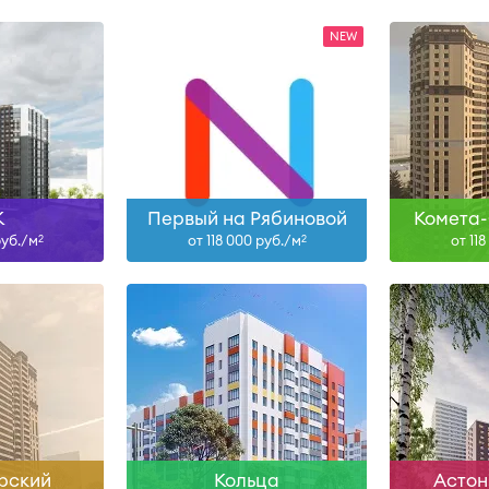
н
Сдан
ольше
Узнать больше
Узна
К
Первый на Рябиновой
Комета-
руб./м
от 118 000 руб./м
от 11
2
2
Сдан
ольше
Узнать больше
Узна
рский
Кольца
Астон