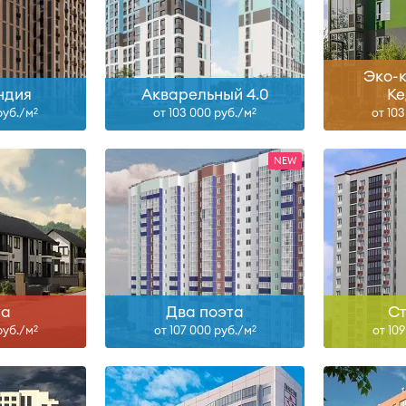
6
II-28
ольше
Узнать больше
Узна
Эко-к
ндия
Акварельный 4.0
Ке
руб./м
от 103 000 руб./м
от 10
2
2
Сдан, IV-26, I-27, III-27, I-28,
н
IV-28
Сд
ольше
Узнать больше
Узна
та
Два поэта
Ст
руб./м
от 107 000 руб./м
от 10
2
2