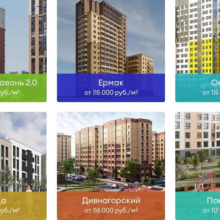
н
Сдан
Сд
ольше
Узнать больше
Узна
авань 2.0
Ермак
О
руб./м
от 115 000 руб./м
от 11
2
2
II-27
ольше
Узнать больше
Узна
да
Дивногорский
По
руб./м
от 116 000 руб./м
от 11
2
2