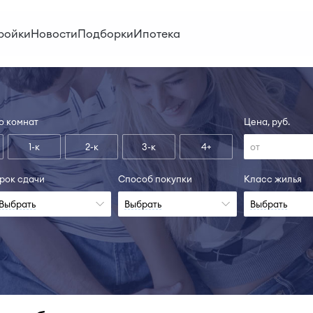
ройки
Новости
Подборки
Ипотека
о комнат
Цена, руб.
1-к
2-к
3-к
4+
рок сдачи
Способ покупки
Класс жилья
Выбрать
Выбрать
Выбрать
н
II-27, I-28
Сд
ольше
Узнать больше
Узна