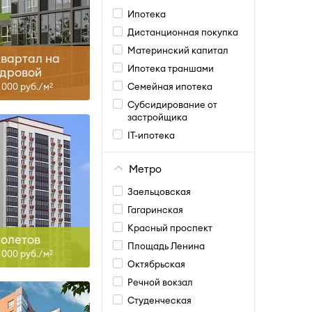
IV-27
Ипотека
Дистанционная покупка
ть больше
Материнский капитал
вартал на
Ипотека траншами
дровой
3 000 руб./м
Семейная ипотека
2
Субсидирование от
застройщика
IT-ипотека
Метро
ан, II-28
Заельцовская
ть больше
Гагаринская
Красный проспект
олетов
Площадь Ленина
9 000 руб./м
2
Октябрьская
Речной вокзал
Студенческая