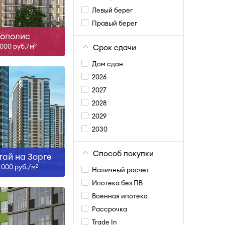
Левый берег
ть больше
Правый берег
ополис
 000 руб./м
Срок сдачи
2
Дом сдан
2026
2027
2028
-27, IV-27, I-28
2029
2030
ть больше
Способ покупки
тай на Зорге
2 000 руб./м
2
Наличный расчет
Ипотека без ПВ
Военная ипотека
Рассрочка
Trade In