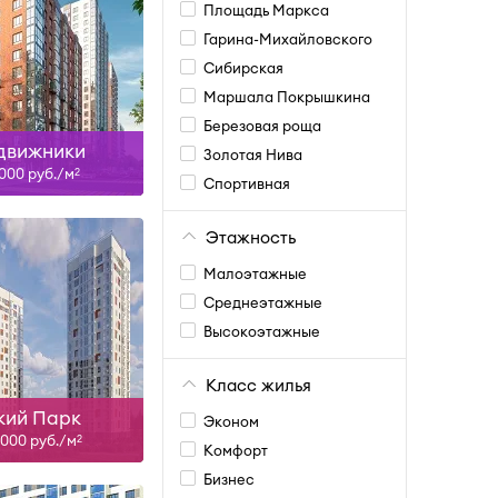
Площадь Маркса
Гарина-Михайловского
ан, II-27
Сибирская
ть больше
Маршала Покрышкина
Березовая роща
движники
Золотая Нива
1 000 руб./м
2
Спортивная
Этажность
Малоэтажные
Среднеэтажные
, IV-27, I-28
Высокоэтажные
ть больше
Класс жилья
кий Парк
Эконом
4 000 руб./м
2
Комфорт
Бизнес