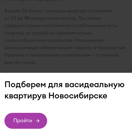
В доме 24 этажа, площадь квартир составляет
от 28 до 88 квадратных метров. Проектом
предусмотрены наиболее востребованные типы
квартир, от студий до трехкомнатных
полногабаритных вариантов. Улучшенная
шумоизоляция обеспечивает тишину, а просторные
балконы с панорамным остеклением — отличный
вид на город.
В квартирах и коридорах установлена пожарная
сигнализация, действует система дымоудаления.
Подберем для вас
идеальную
В просторном холле есть зона ожидания,
квартиру
в Новосибирске
предусмотрена колясочная и место для хранения
велосипедов. Работает консьерж-служба. Есть
отдельный вход и грузовой лифт для погрузочных
Пройти
работ.