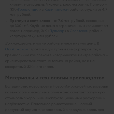
кирпич, натуральный камень, керамогранит. Пример —
ЖК «
Гренландия
» в
Калининском
районе, студии от 4,9
млн рублей.
Премиум и элит-класс
— от 7,6 млн рублей, площадью
до 300+ м². Клубные дома с ограниченным количеством
лотов: например, ЖК «
Пульсар
» в
Советском
районе —
квартиры от 7,6 млн рублей.
Важная деталь:
многие районы имеют низкую цену. В
Октябрьском
строятся и доступные комфорт-проекты, и
премиальные комплексы в историческом центре района —
ориентироваться стоит не только на район, но и на
конкретный ЖК и его класс.
Материалы и технологии производства
Большинство новостроек в Новосибирске сейчас возводят
по технологии монолит-кирпич — она сочетает разумную
стоимость с хорошими эксплуатационными расходами и
надёжностью. Панельное домостроение — самый
доступный вариант, характерный в первую очередь для