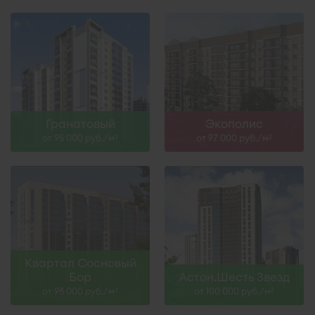
Гранатовый
Экополис
от 95 000 руб./м
от 97 000 руб./м
2
2
Квартал Сосновый
Бор
Астон.Шесть Звезд
от 98 000 руб./м
от 100 000 руб./м
2
2