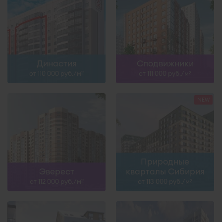
Династия
Сподвижники
от 110 000 руб./м
от 111 000 руб./м
2
2
Природные
Эверест
кварталы Сибирия
от 112 000 руб./м
от 113 000 руб./м
2
2