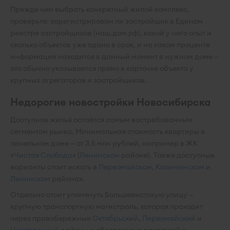
Прежде чем выбрать конкретный жилой комплекс,
проверьте: зарегистрирован ли застройщик в Едином
реестре застройщиков (наш.дом.рф), какой у него опыт и
сколько объектов уже сдано в срок, и на каком проценте
информация находится в данный момент в нужном доме —
это обычно указывается прямо в карточке объекта у
крупных агрегаторов и застройщиков.
Недорогие новостройки Новосибирска
Доступное жильё остаётся самым востребованным
сегментом рынка. Минимальная стоимость квартиры в
панельном доме — от 3,5 млн рублей, например в ЖК
«
Чистая Слобода
» (
Ленинском
районе). Также доступные
варианты стоит искать в
Первомайском
,
Калининском
и
Ленинском
районах.
Отдельно стоит упомянуть Большевистскую улицу —
крупную транспортную магистраль, которая проходит
через правобережные
Октябрьский
,
Первомайский
и