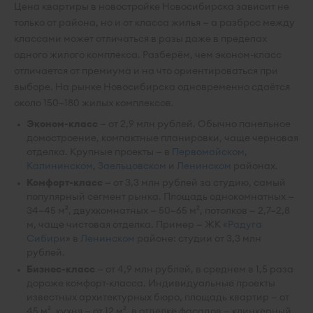
Цена квартиры в новостройке Новосибирска зависит не
только от района, но и от класса жилья — а разброс между
классами может отличаться в разы даже в пределах
одного жилого комплекса. Разберём, чем эконом-класс
отличается от премиума и на что ориентироваться при
выборе. На рынке Новосибирска одновременно сдаётся
около 150–180 жилых комплексов.
Эконом-класс
— от 2,9 млн рублей. Обычно панельное
домостроение, компактные планировки, чаще черновая
отделка. Крупные проекты — в
Первомайском
,
Калининском
,
Заельцовском
и
Ленинском
районах.
Комфорт-класс
— от 3,3 млн рублей за студию, самый
популярный сегмент рынка. Площадь однокомнатных —
34–45 м², двухкомнатных — 50–65 м², потолков — 2,7–2,8
м, чаще чистовая отделка. Пример — ЖК «
Радуга
Сибири
» в
Ленинском
районе: студии от 3,3 млн
рублей.
Бизнес-класс
— от 4,9 млн рублей, в среднем в 1,5 раза
дороже комфорт-класса. Индивидуальные проекты
известных архитектурных бюро, площадь квартир — от
45 м², кухня — от 12 м², в отделке фасадов — клинкерный