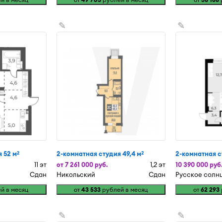
✎
✎
 52 м
2-комнатная студия 49,4 м
2-комнатная с
2
2
11 эт
от 7 261 000 руб.
1,2 эт
10 390 000 руб
Сдан
Никольский
Сдан
Русское солн
й в месяц
от
43 533
рублей в месяц
от
62 293
✎
✎