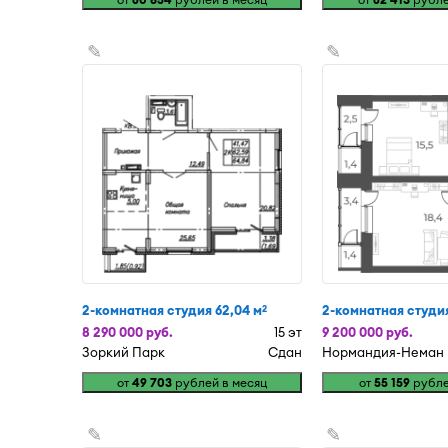
✎
✎
2-комнатная студия 62,04 м
2-комнатная студия
2
8 290 000 руб.
15 эт
9 200 000 руб.
Зоркий Парк
Сдан
Нормандия-Неман
от
49 703
рублей в месяц
от
55 159
рубле
✎
✎