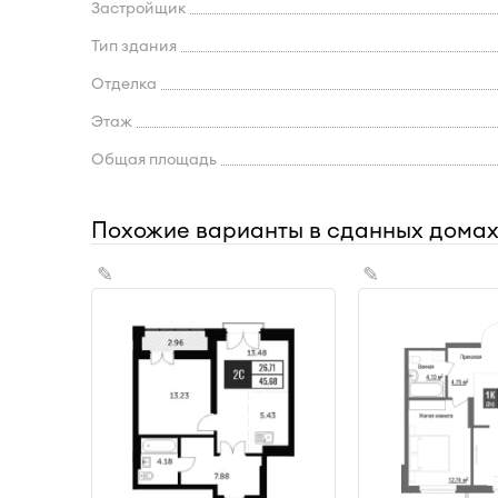
Застройщик
Тип здания
Отделка
Этаж
Общая площадь
Похожие варианты в сданных дома
✎
✎