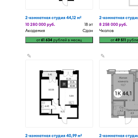
2-комнатная студия 44,12 м
2-комнатная студия
2
10 280 000 руб.
18 эт
8 258 000 руб.
Академия
Сдан
Чкалов
от
61 634
рублей в месяц
от
49 511
рубле
✎
✎
2-комнатная студия 40,99 м
2-комнатная студия
2