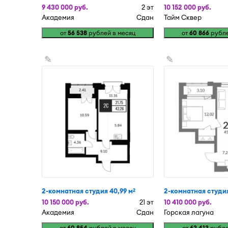
9 430 000 руб.
2 эт
10 152 000 руб.
Академия
Сдан
Тайм Сквер
от
56 538
рублей в месяц
от
60 866
рубле
✎
✎
2-комнатная студия 40,99 м
2-комнатная студия
2
10 150 000 руб.
21 эт
10 410 000 руб.
Академия
Сдан
Горская лагуна
от
60 854
рублей в месяц
от
62 413
рубле