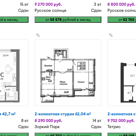
15 эт
9 270 000 руб.
3 эт
8 800 000 руб.
Сдан
Русское солнце
Сдан
Русское солн
й в месяц
от
55 578
рублей в месяц
от
52 760
✎
✎
 42,7 м
2-комнатная студия 62,04 м
2-комнатная с
2
2
8 эт
8 290 000 руб.
14 эт
9 702 000 руб.
Сдан
Зоркий Парк
Сдан
Тетрис
й в месяц
от
49 703
рублей в месяц
от
58 168