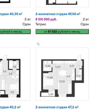
тудия 40,35 м
2-комнатная студия 49,06 м
2
2
3 эт
8 510 000 руб.
2 эт
Сдан
Тетрис
Сдан
рублей в месяц
от
51 022
рублей в месяц
✎
тудия 40,2 м
2-комнатная студия 47,2 м
2
2