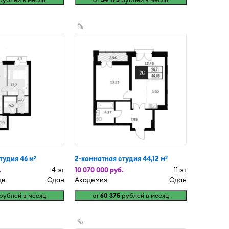
✎
тудия 46 м
2-комнатная студия 44,12 м
2
2
.
4 эт
10 070 000 руб.
11 эт
це
Сдан
Академия
Сдан
рублей в месяц
от
60 375
рублей в месяц
✎