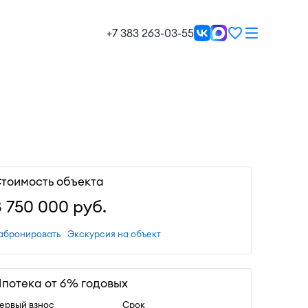
+7 383 263-03-55
тоимость объекта
8 750 000
руб.
абронировать
Экскурсия на объект
потека от 6% годовых
ервый взнос
Срок