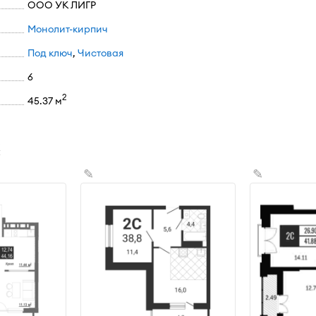
ООО УК ЛИГР
Монолит-кирпич
Под ключ
,
Чистовая
6
2
45.37 м
х
✎
✎