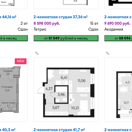
 44,16 м
2-комнатная студия 37,36 м
2-комнатная с
2
2
2 эт
8 598 000 руб.
15 эт
9 690 000 руб.
Сдан
Тетрис
Сдан
Академия
й в месяц
от
51 549
рублей в месяц
от
58 096
✎
✎
NEW
 40,3 м
2-комнатная студия 41,7 м
2-комнатная с
2
2