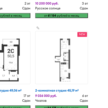
2 эт
10 200 000 руб.
3 эт
це
Сдан
Русское солнце
Сдан
рублей в месяц
от
61 154
рублей в месяц
✎
NEW
тудия 49,06 м
2-комнатная студия 45,19 м
2
2
17 эт
9 036 000 руб.
6 эт
Сдан
Чкалов
Сдан
рублей в месяц
от
54 175
рублей в месяц