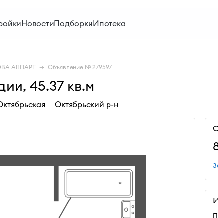
ройки
Новости
Подборки
Ипотека
ОВА АППАРТ
Объявление № 279597
ии, 45.37 кв.м
Октябрьская
Октябрьский р-н
С
З
И
П