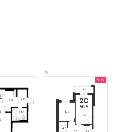
✎
NEW