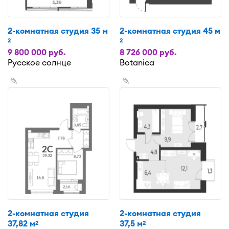
2-комнатная студия 35 м
2-комнатная студия 45 м
2
2
9 800 000 руб.
8 726 000 руб.
Русское солнце
Botanica
✎
✎
2-комнатная студия
2-комнатная студия
37,82 м
37,5 м
2
2