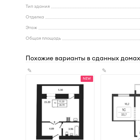
Тип здания
Отделка
Этаж
Общая площадь
Похожие варианты в сданных дома
✎
✎
NEW