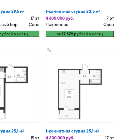
удия 29,5 м
1-комнатная студия 23,5 м
2
2
17 эт
4 600 000 руб.
7 эт
овый Бор
Сдан
Поколение
Сдан
рублей в месяц
от
27 579
рублей в месяц
✎
удия 25,1 м
1-комнатная студия 25,1 м
2
2
15 эт
4 300 000 руб.
17 эт