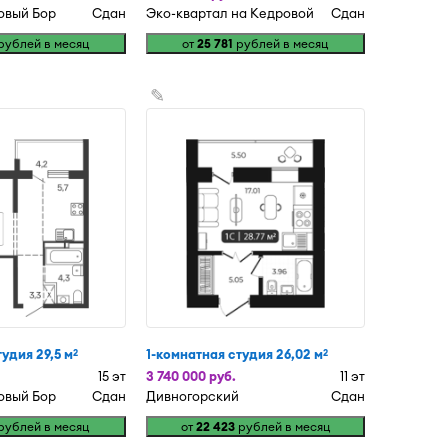
овый Бор
Сдан
Эко-квартал на Кедровой
Сдан
рублей в месяц
от
25 781
рублей в месяц
✎
удия 29,5 м
1-комнатная студия 26,02 м
2
2
15 эт
3 740 000 руб.
11 эт
овый Бор
Сдан
Дивногорский
Сдан
рублей в месяц
от
22 423
рублей в месяц