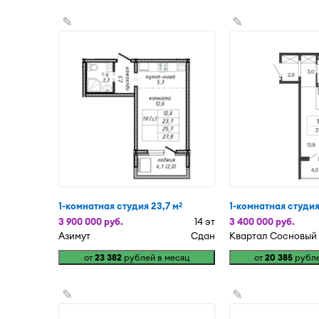
✎
✎
1-комнатная студия 23,7 м
1-комнатная студия
2
3 900 000 руб.
14 эт
3 400 000 руб.
Азимут
Сдан
Квартал Сосновый
от
23 382
рублей в месяц
от
20 385
рубле
✎
✎