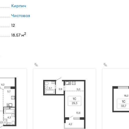
Кирпич
Чистовая
12
2
18.57 м
х
✎
✎