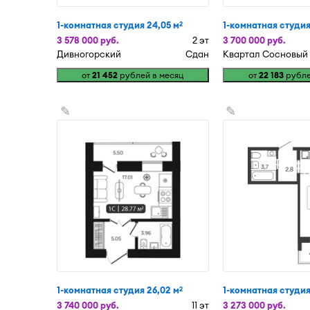
1-комнатная студия 24,05 м
1-комнатная студия
2
3 578 000 руб.
2 эт
3 700 000 руб.
Дивногорский
Сдан
Квартал Сосновый
от
21 452
рублей в месяц
от
22 183
рубле
✎
✎
1-комнатная студия 26,02 м
1-комнатная студия 
2
3 740 000 руб.
11 эт
3 273 000 руб.