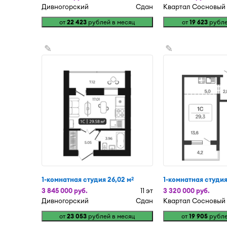
Дивногорский
Сдан
Квартал Сосновый
от
22 423
рублей в месяц
от
19 623
рубле
✎
✎
1-комнатная студия 26,02 м
1-комнатная студия 
2
3 845 000 руб.
11 эт
3 320 000 руб.
Дивногорский
Сдан
Квартал Сосновый
от
23 053
рублей в месяц
от
19 905
рубле