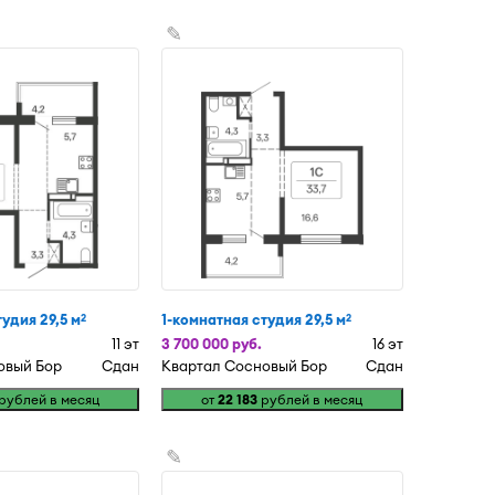
✎
удия 29,5 м
1-комнатная студия 29,5 м
2
2
11 эт
3 700 000 руб.
16 эт
овый Бор
Сдан
Квартал Сосновый Бор
Сдан
рублей в месяц
от
22 183
рублей в месяц
✎