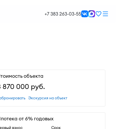
+7 383 263-03-55
тоимость объекта
3 870 000
руб.
абронировать
Экскурсия на объект
потека от 6% годовых
ервый взнос
Срок