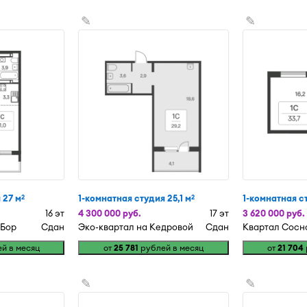
✎
✎
 27 м
1-комнатная студия 25,1 м
1-комнатная ст
2
2
16 эт
4 300 000 руб.
17 эт
3 620 000 руб.
 Бор
Сдан
Эко-квартал на Кедровой
Сдан
Квартал Сосн
й в месяц
от
25 781
рублей в месяц
от
21 704
✎
✎