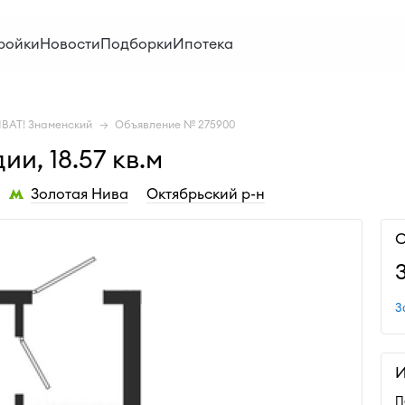
ройки
Новости
Подборки
Ипотека
ВАТ! Знаменский
Объявление № 275900
и, 18.57 кв.м
Золотая Нива
Октябрьский р-н
С
З
И
П