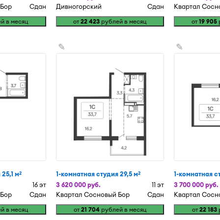
 Бор
Сдан
Дивногорский
Сдан
Квартал Сосн
й в месяц
от
22 423
рублей в месяц
от
19 905
✎
✎
25,1 м
1-комнатная студия 29,5 м
1-комнатная ст
2
2
16 эт
3 620 000 руб.
11 эт
3 700 000 руб.
 Бор
Сдан
Квартал Сосновый Бор
Сдан
Квартал Сосн
й в месяц
от
21 704
рублей в месяц
от
22 183