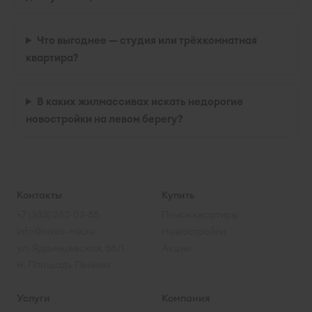
Что выгоднее — студия или трёхкомнатная
квартира?
В каких жилмассивах искать недорогие
новостройки на левом берегу?
Контакты
Купить
+7 (383) 263-03-55
Поиск квартиры
info@novo-nsk.ru
Новостройки
ул. Ядринцевская, 68/1
Акции
м. Площадь Ленина
Услуги
Компания