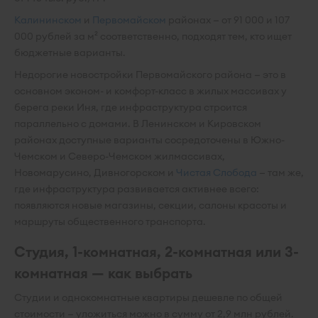
Калининском
и
Первомайском
районах — от 91 000 и 107
000 рублей за м² соответственно, подходят тем, кто ищет
бюджетные варианты.
Недорогие новостройки Первомайского района — это в
основном эконом- и комфорт-класс в жилых массивах у
берега реки Иня, где инфраструктура строится
параллельно с домами. В Ленинском и Кировском
районах доступные варианты сосредоточены в Южно-
Чемском и Северо-Чемском жилмассивах,
Новомарусино, Дивногорском и
Чистая Слобода
— там же,
где инфраструктура развивается активнее всего:
появляются новые магазины, секции, салоны красоты и
маршруты общественного транспорта.
Студия, 1-комнатная, 2-комнатная или 3-
комнатная — как выбрать
Студии и однокомнатные квартиры дешевле по общей
стоимости — уложиться можно в сумму от 2,9 млн рублей.