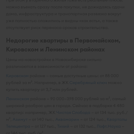
При этом у вторичного жилья тоже есть реальные плюсы:
можно въехать сразу после покупки, не дожидаясь сдачи
дома, инфраструктура и транспортная развязка вокруг
уже полностью сложились и видны «как есть», а также
отсутствует риск переноса сроков строительства.
Недорогие квартиры в Первомайском,
Кировском и Ленинском районах
Цены на новостройки в Новосибирске сильно
различаются в зависимости от района:
Кировском
районе — самые доступные цены: от 88 000
рублей за м². Например, в ЖК
Серебряный ключ
можно
купить квартиру от 3,7 млн рублей.
Ленинском
районе — 90 000–398 000 рублей за м², самый
широкий разброс цен в городе. Сейчас в подборке 4 480
квартир: например, ЖК
Чистая Слобода
— от 134 тыс. руб./
м²,
Азимут
— от 140 тыс.,
Аквамарин
— от 124 тыс.,
Кварталы
Телецентра
— от 127 тыс.,
Тихий
— от 132 тыс.,
Лофт.Наука
—
от 146 тыс. руб./м².