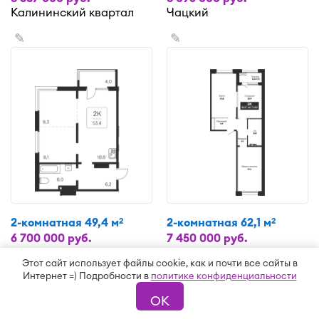
Калининский квартал
Чацкий
✎
✎
2-комнатная 49,4 м
2-комнатная 62,1 м
2
2
6 700 000 руб.
7 450 000 руб.
Квартал на Игарской
Гренландия
Этот сайт использует файлы cookie, как и почти все сайты в
✎
✎
Интернет =) Подробности в
политике конфиденциальности
ОК