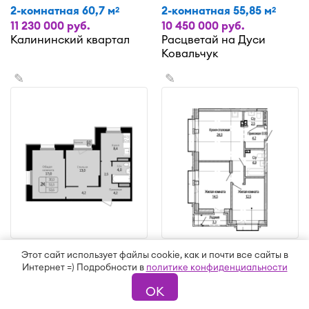
2-комнатная 60,7 м
2-комнатная 55,85 м
2
2
11 230 000 руб.
10 450 000 руб.
Калининский квартал
Расцветай на Дуси
Ковальчук
✎
✎
Этот сайт использует файлы cookie, как и почти все сайты в
2-комнатная 53,3 м
2-комнатная 58,4 м
2
2
Интернет =) Подробности в
политике конфиденциальности
8 297 000 руб.
11 020 000 руб.
Первомайский
Кварталы Немировича
ОК