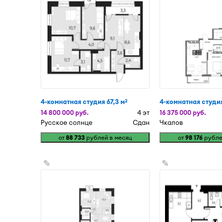
4-комнатная студия 67,3 м
4-комнатная студия
2
14 800 000 руб.
4 эт
16 375 000 руб.
Русское солнце
Сдан
Чкалов
от
88 733
рублей в месяц
от
98 176
рубле
✎
✎