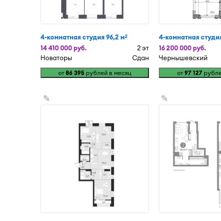
4-комнатная студия 96,2 м
4-комнатная студия
2
14 410 000 руб.
2 эт
16 200 000 руб.
Новаторы
Сдан
Чернышевский
от
86 395
рублей в месяц
от
97 127
рубле
✎
✎