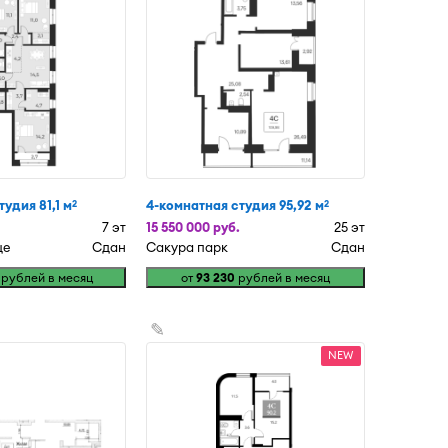
удия 81,1 м
4-комнатная студия 95,92 м
2
2
7 эт
15 550 000 руб.
25 эт
це
Сдан
Сакура парк
Сдан
рублей в месяц
от
93 230
рублей в месяц
✎
NEW