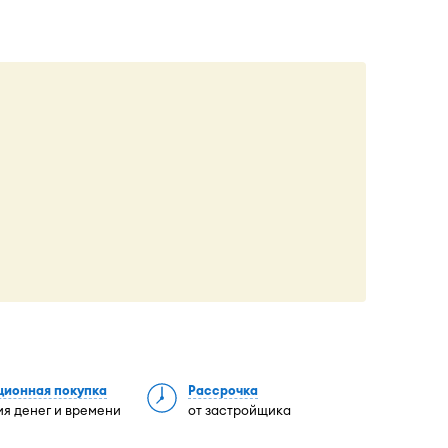
ционная покупка
Рассрочка
я денег и времени
от застройщика