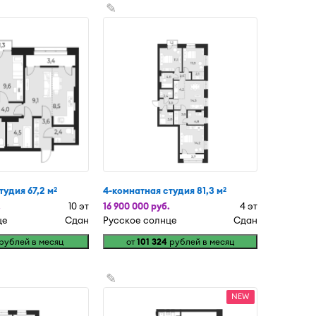
✎
тудия 67,2 м
4-комнатная студия 81,3 м
2
2
.
10 эт
16 900 000 руб.
4 эт
це
Сдан
Русское солнце
Сдан
рублей в месяц
от
101 324
рублей в месяц
✎
NEW