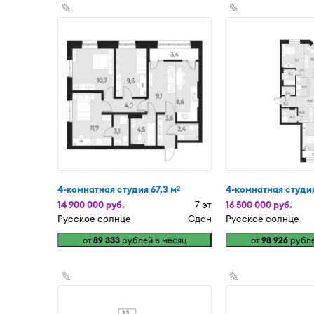
✎
✎
4-комнатная студия 67,3 м
4-комнатная студия
2
14 900 000 руб.
7 эт
16 500 000 руб.
Русское солнце
Сдан
Русское солнце
от
89 333
рублей в месяц
от
98 926
рубле
✎
✎