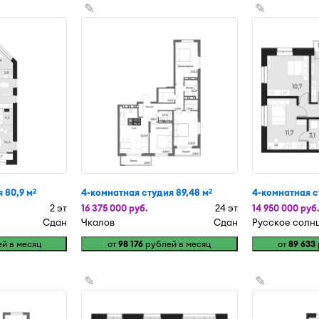
✎
✎
 80,9 м
4-комнатная студия 89,48 м
4-комнатная с
2
2
2 эт
16 375 000 руб.
24 эт
14 950 000 руб
Сдан
Чкалов
Сдан
Русское солн
й в месяц
от
98 176
рублей в месяц
от
89 633
✎
✎