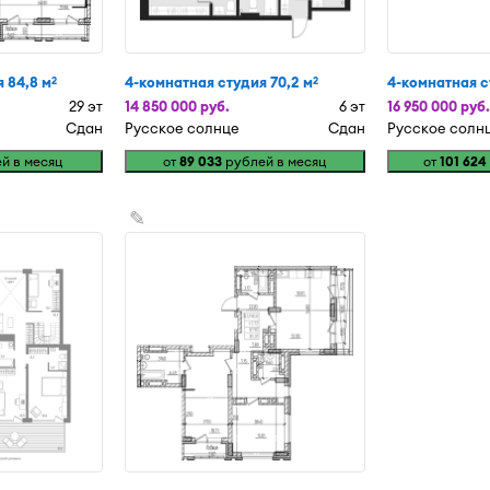
 84,8 м
4-комнатная студия 70,2 м
4-комнатная с
2
2
29 эт
14 850 000 руб.
6 эт
16 950 000 руб.
Сдан
Русское солнце
Сдан
Русское солн
й в месяц
от
89 033
рублей в месяц
от
101 624
✎