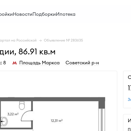
ройки
Новости
Подборки
Ипотека
артал на Российской
Объявление № 283635
и, 86.91 кв.м
: 8
Площадь Маркса
Советский р-н
С
З
И
П