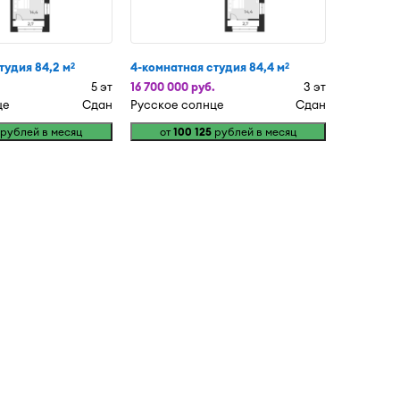
тудия 84,2 м
4-комнатная студия 84,4 м
2
2
5 эт
16 700 000 руб.
3 эт
це
Сдан
Русское солнце
Сдан
рублей в месяц
от
100 125
рублей в месяц