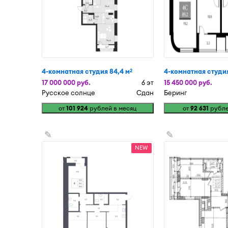
4-комнатная студия 84,4 м
4-комнатная студия
2
17 000 000 руб.
6 эт
15 450 000 руб.
Русское солнце
Сдан
Беринг
от
101 924
рублей в месяц
от
92 631
рубле
✎
✎
NEW