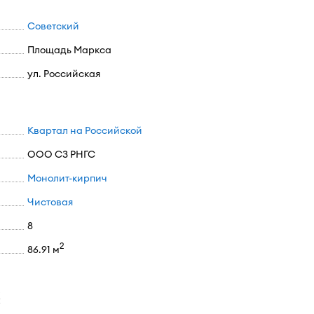
Советский
Площадь Маркса
ул. Российская
Квартал на Российской
ООО СЗ РНГС
Монолит-кирпич
Чистовая
8
2
86.91 м
х