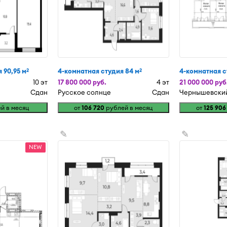
 90,95 м
4-комнатная студия 84 м
4-комнатная с
2
2
10 эт
17 800 000 руб.
4 эт
21 000 000 руб
Сдан
Русское солнце
Сдан
Чернышевски
й в месяц
от
106 720
рублей в месяц
от
125 906
✎
✎
NEW