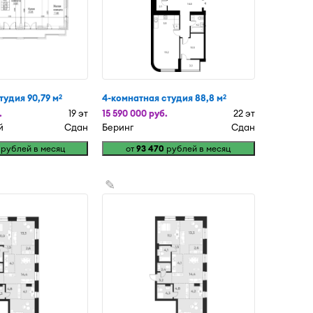
тудия 90,79 м
4-комнатная студия 88,8 м
2
2
.
19 эт
15 590 000 руб.
22 эт
й
Сдан
Беринг
Сдан
рублей в месяц
от
93 470
рублей в месяц
✎