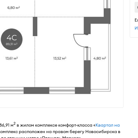
Е
И
2
6,91 м
в жилом комплексе комфорт-класса «
Квартал на
комплекс расположен на правом берегу Новосибирска в
км до станции метро «Площадь Маркса»