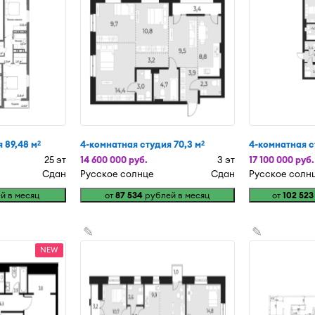
 89,48 м
4-комнатная студия 70,3 м
4-комнатная ст
2
2
25 эт
14 600 000 руб.
3 эт
17 100 000 руб.
Сдан
Русское солнце
Сдан
Русское солн
й в месяц
от
87 534
рублей в месяц
от
102 523
✎
✎
NEW