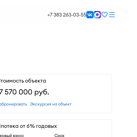
+7 383 263-03-55
тоимость объекта
17 570 000
руб.
абронировать
Экскурсия на объект
потека от 6% годовых
ервый взнос
Срок