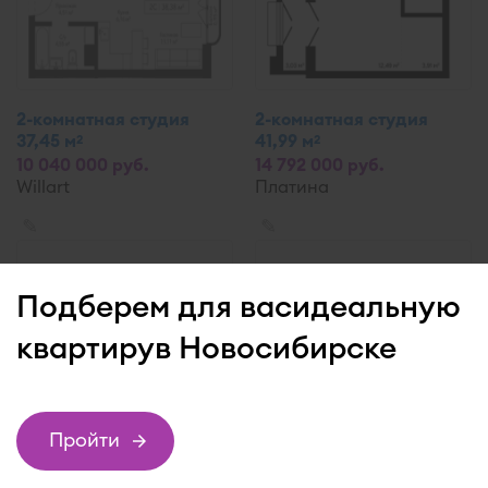
2-комнатная студия
2-комнатная студия
37,45 м
41,99 м
2
2
10 040 000 руб.
14 792 000 руб.
Willart
Платина
✎
✎
Подберем для вас
идеальную
квартиру
в Новосибирске
Пройти