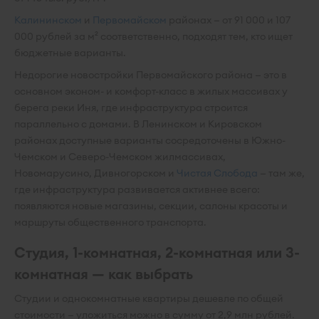
Калининском
и
Первомайском
районах — от 91 000 и 107
000 рублей за м² соответственно, подходят тем, кто ищет
бюджетные варианты.
Недорогие новостройки Первомайского района — это в
основном эконом- и комфорт-класс в жилых массивах у
берега реки Иня, где инфраструктура строится
параллельно с домами. В Ленинском и Кировском
районах доступные варианты сосредоточены в Южно-
Чемском и Северо-Чемском жилмассивах,
Новомарусино, Дивногорском и
Чистая Слобода
— там же,
где инфраструктура развивается активнее всего:
появляются новые магазины, секции, салоны красоты и
маршруты общественного транспорта.
Студия, 1-комнатная, 2-комнатная или 3-
комнатная — как выбрать
Студии и однокомнатные квартиры дешевле по общей
стоимости — уложиться можно в сумму от 2,9 млн рублей.