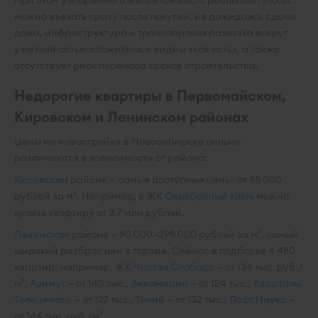
При этом у вторичного жилья тоже есть реальные плюсы:
можно въехать сразу после покупки, не дожидаясь сдачи
дома, инфраструктура и транспортная развязка вокруг
уже полностью сложились и видны «как есть», а также
отсутствует риск переноса сроков строительства.
Недорогие квартиры в Первомайском,
Кировском и Ленинском районах
Цены на новостройки в Новосибирске сильно
различаются в зависимости от района:
Кировском
районе — самые доступные цены: от 88 000
рублей за м². Например, в ЖК
Серебряный ключ
можно
купить квартиру от 3,7 млн рублей.
Ленинском
районе — 90 000–398 000 рублей за м², самый
широкий разброс цен в городе. Сейчас в подборке 4 480
квартир: например, ЖК
Чистая Слобода
— от 134 тыс. руб./
м²,
Азимут
— от 140 тыс.,
Аквамарин
— от 124 тыс.,
Кварталы
Телецентра
— от 127 тыс.,
Тихий
— от 132 тыс.,
Лофт.Наука
—
от 146 тыс. руб./м².