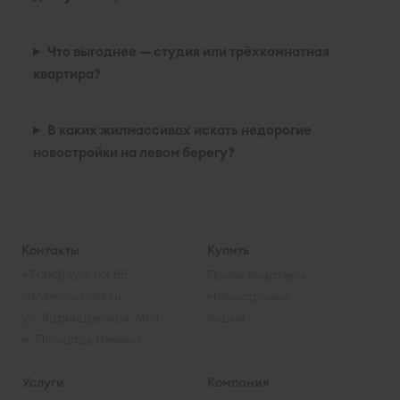
Что выгоднее — студия или трёхкомнатная
квартира?
В каких жилмассивах искать недорогие
новостройки на левом берегу?
Контакты
Купить
+7 (383) 263-03-55
Поиск квартиры
info@novo-nsk.ru
Новостройки
ул. Ядринцевская, 68/1
Акции
м. Площадь Ленина
Услуги
Компания