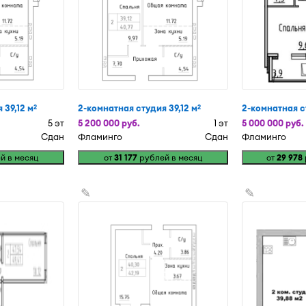
 39,12 м
2-комнатная студия 39,12 м
2-комнатная с
2
2
5 эт
5 200 000 руб.
1 эт
5 000 000 руб.
Сдан
Фламинго
Сдан
Фламинго
й в месяц
от
31 177
рублей в месяц
от
29 978
✎
✎