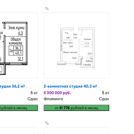
✎
тудия 36,2 м
2-комнатная студия 40,3 м
2
2
8 эт
5 300 000 руб.
8 эт
Сдан
Фламинго
Сдан
рублей в месяц
от
31 776
рублей в месяц
✎