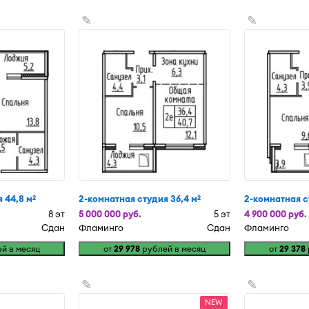
✎
✎
 44,8 м
2-комнатная студия 36,4 м
2-комнатная с
2
2
8 эт
5 000 000 руб.
5 эт
4 900 000 руб.
Сдан
Фламинго
Сдан
Фламинго
й в месяц
от
29 978
рублей в месяц
от
29 378
✎
✎
NEW