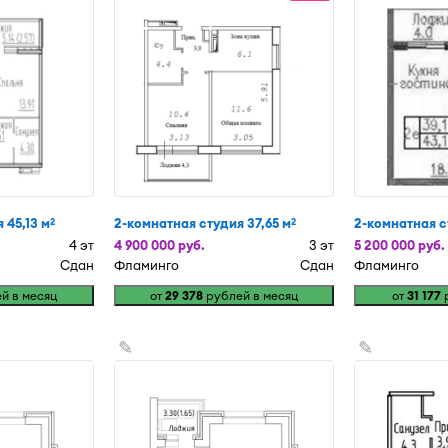
 45,13 м
2-комнатная студия 37,65 м
2-комнатная с
2
2
4 эт
4 900 000 руб.
3 эт
5 200 000 руб.
Сдан
Фламинго
Сдан
Фламинго
й в месяц
от
29 378
рублей в месяц
от
31 177
р
✎
✎