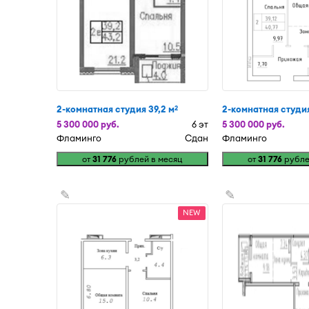
2-комнатная студия 39,2 м
2-комнатная студия
2
5 300 000 руб.
6 эт
5 300 000 руб.
Фламинго
Сдан
Фламинго
от
31 776
рублей в месяц
от
31 776
рубле
✎
✎
NEW