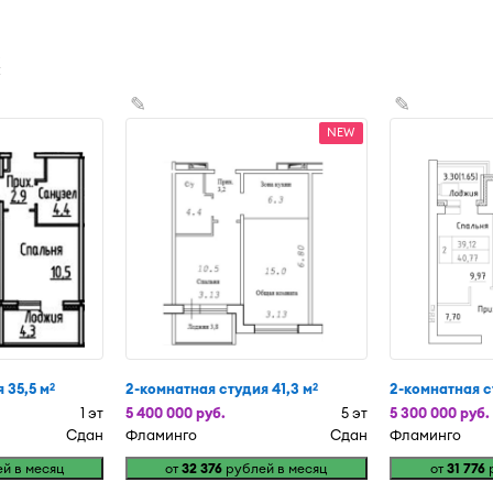
х
✎
✎
NEW
 35,5 м
2-комнатная студия 41,3 м
2-комнатная ст
2
2
1 эт
5 400 000 руб.
5 эт
5 300 000 руб.
Сдан
Фламинго
Сдан
Фламинго
й в месяц
от
32 376
рублей в месяц
от
31 776
р