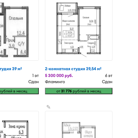
тудия 39 м
2-комнатная студия 39,54 м
2
2
1 эт
5 300 000 руб.
6 эт
Сдан
Фламинго
Сдан
ублей в месяц
от
31 776
рублей в месяц
✎