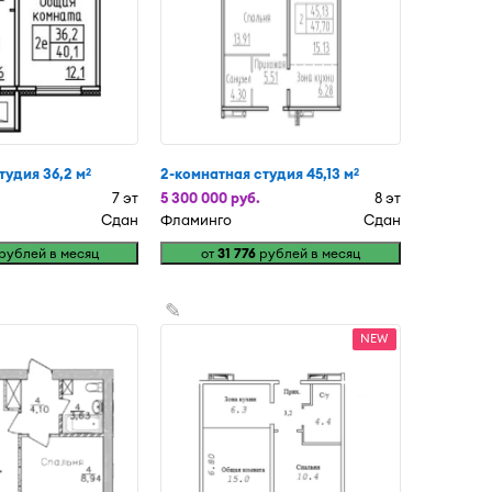
тудия 36,2 м
2-комнатная студия 45,13 м
2
2
7 эт
5 300 000 руб.
8 эт
Сдан
Фламинго
Сдан
рублей в месяц
от
31 776
рублей в месяц
✎
NEW