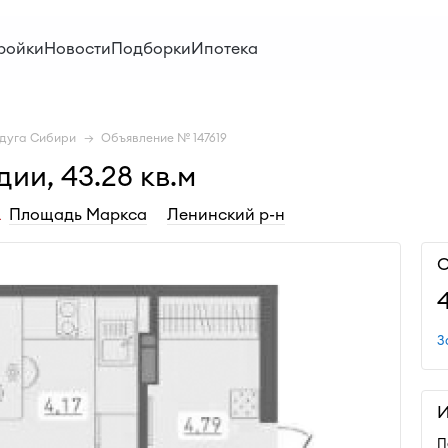
ройки
Новости
Подборки
Ипотека
дуга Сибири
Объявление № 147619
ии, 43.28 кв.м
Площадь Маркса
Ленинский р-н
С
З
И
П