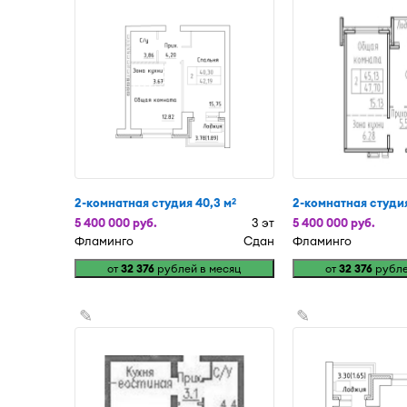
2-комнатная студия 40,3 м
2-комнатная студия
2
5 400 000 руб.
3 эт
5 400 000 руб.
Фламинго
Сдан
Фламинго
от
32 376
рублей в месяц
от
32 376
рубле
✎
✎