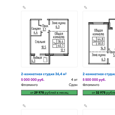
✎
✎
2-комнатная студия 36,4 м
2-комнатная студия
2
5 000 000 руб.
4 эт
5 500 000 руб.
Фламинго
Сдан
Фламинго
от
29 978
рублей в месяц
от
32 975
рубле
✎
✎