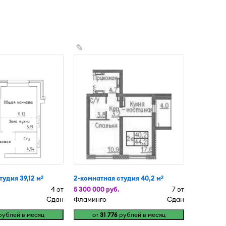
✎
удия 39,12 м
2-комнатная студия 40,2 м
2
2
4 эт
5 300 000 руб.
7 эт
Сдан
Фламинго
Сдан
ублей в месяц
от
31 776
рублей в месяц