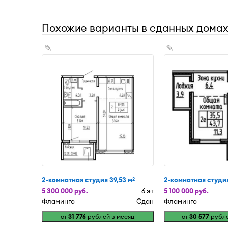
Похожие варианты в сданных дома
✎
✎
2-комнатная студия 39,53 м
2-комнатная студия
2
5 300 000 руб.
6 эт
5 100 000 руб.
Фламинго
Сдан
Фламинго
от
31 776
рублей в месяц
от
30 577
рубле