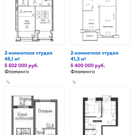
2-комнатная студия
2-комнатная студия
45,1 м
41,3 м
2
2
5 502 000 руб.
5 400 000 руб.
Фламинго
Фламинго
✎
✎