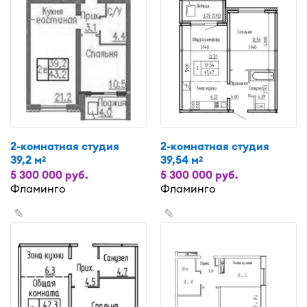
2-комнатная студия
2-комнатная студия
39,2 м
39,54 м
2
2
5 300 000 руб.
5 300 000 руб.
Фламинго
Фламинго
✎
✎