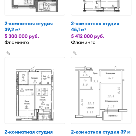
2-комнатная студия
2-комнатная студия
39,2 м
45,1 м
2
2
5 300 000 руб.
5 412 000 руб.
Фламинго
Фламинго
✎
✎
2-комнатная студия
2-комнатная студия 39 м