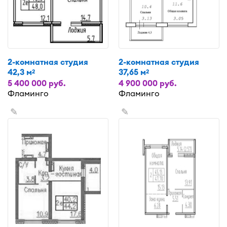
2-комнатная студия
2-комнатная студия
42,3 м
37,65 м
2
2
5 400 000 руб.
4 900 000 руб.
Фламинго
Фламинго
✎
✎