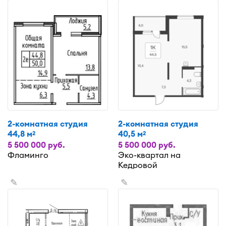
2-комнатная студия
2-комнатная студия
44,8 м
40,5 м
2
2
5 500 000 руб.
5 500 000 руб.
Фламинго
Эко-квартал на
Кедровой
✎
✎