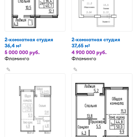
2-комнатная студия
2-комнатная студия
36,4 м
37,65 м
2
2
5 000 000 руб.
4 900 000 руб.
Фламинго
Фламинго
✎
✎