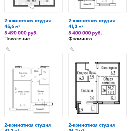
2-комнатная студия
2-комнатная студия
45,6 м
41,3 м
2
2
5 490 000 руб.
5 400 000 руб.
Поколение
Фламинго
✎
✎
2-комнатная студия
2-комнатная студия
41,2 м
36,2 м
2
2