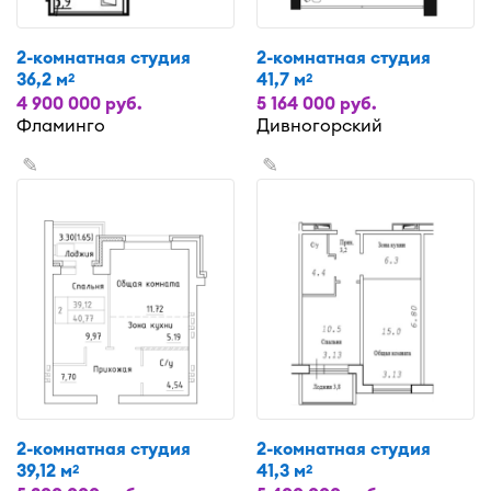
2-комнатная студия
2-комнатная студия
36,2 м
41,7 м
2
2
4 900 000 руб.
5 164 000 руб.
Фламинго
Дивногорский
✎
✎
2-комнатная студия
2-комнатная студия
39,12 м
41,3 м
2
2