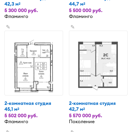
42,3 м
44,7 м
2
2
5 300 000 руб.
5 500 000 руб.
Фламинго
Фламинго
✎
✎
2-комнатная студия
2-комнатная студия
45,1 м
42,7 м
2
2
5 502 000 руб.
5 570 000 руб.
Фламинго
Поколение