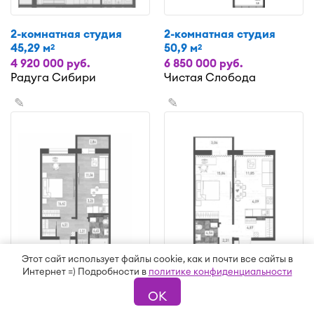
2-комнатная студия
2-комнатная студия
45,29 м
50,9 м
2
2
4 920 000 руб.
6 850 000 руб.
Радуга Сибири
Чистая Слобода
✎
✎
Этот сайт использует файлы cookie, как и почти все сайты в
Интернет =) Подробности в
политике конфиденциальности
2-комнатная студия
2-комнатная студия
ОК
42,51 м
43,52 м
2
2
5 102 000 руб.
5 181 000 руб.