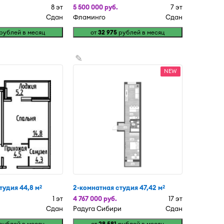
8 эт
5 500 000 руб.
7 эт
Сдан
Фламинго
Сдан
рублей в месяц
от
32 975
рублей в месяц
✎
NEW
тудия 44,8 м
2-комнатная студия 47,42 м
2
2
1 эт
4 767 000 руб.
17 эт
Сдан
Радуга Сибири
Сдан
рублей в месяц
от
28 581
рублей в месяц