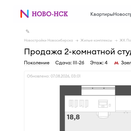
Квартиры
Новост
✎
Новостройки Новосибирска
Жилые комплексы
ЖК По
Продажа 2-комнатной студ
Поколение
Cдача: III-26
Этаж: 4
Зае
Обновлено: 07.08.2026, 03:01