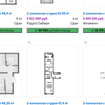
 44,9 м
2-комнатная студия 51,05 м
2-комнатная с
2
2
4 эт
5 822 000 руб.
6 эт
5 400 000 руб.
Сдан
Радуга Сибири
Сдан
Фламинго
й в месяц
от
34 906
рублей в месяц
от
32 376
✎
✎
 43,28 м
2-комнатная студия 47,4 м
2-комнатная с
2
2