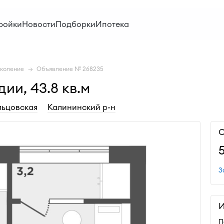
ройки
Новости
Подборки
Ипотека
коление
Объявление № 268235
ии, 43.8 кв.м
льцовская
Калининский р-н
С
З
И
П