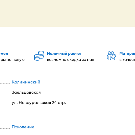
бмен
Наличный расчет
Матери
иры на новую
возможна скидка за нал
в качес
Калининский
Заельцовская
ул. Новоуральская 24 стр.
Поколение