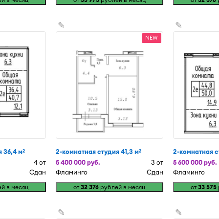
✎
✎
NEW
 36,4 м
2-комнатная студия 41,3 м
2-комнатная с
2
2
4 эт
5 400 000 руб.
3 эт
5 600 000 руб.
Сдан
Фламинго
Сдан
Фламинго
й в месяц
от
32 376
рублей в месяц
от
33 575
✎
✎