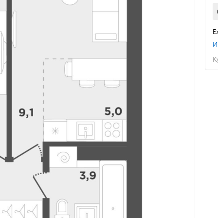
Е
И
К