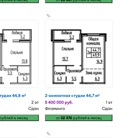
✎
тудия 44,8 м
2-комнатная студия 44,7 м
2
2
2 эт
5 400 000 руб.
1 эт
Сдан
Фламинго
Сдан
рублей в месяц
от
32 376
рублей в месяц
✎