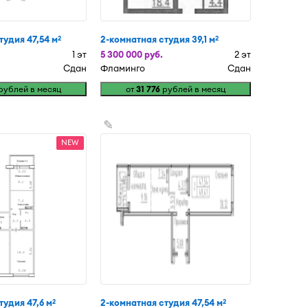
тудия 47,54 м
2-комнатная студия 39,1 м
2
2
1 эт
5 300 000 руб.
2 эт
Сдан
Фламинго
Сдан
рублей в месяц
от
31 776
рублей в месяц
✎
NEW
тудия 47,6 м
2-комнатная студия 47,54 м
2
2