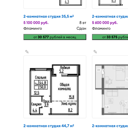
2-комнатная студия 35,5 м
2-комнатная студия
2
5 100 000 руб.
8 эт
5 600 000 руб.
Фламинго
Сдан
Фламинго
от
30 577
рублей в месяц
от
33 575
рубле
✎
✎
2-комнатная студия 44,7 м
2-комнатная студия
2