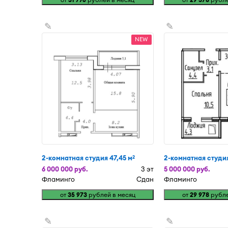
✎
✎
NEW
2-комнатная студия 47,45 м
2-комнатная студия
2
6 000 000 руб.
3 эт
5 000 000 руб.
Фламинго
Сдан
Фламинго
от
35 973
рублей в месяц
от
29 978
рубле
✎
✎