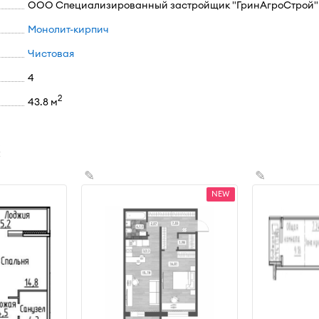
ООО Специализированный застройщик "ГринАгроСтрой"
Монолит-кирпич
Чистовая
4
2
43.8 м
х
✎
✎
NEW