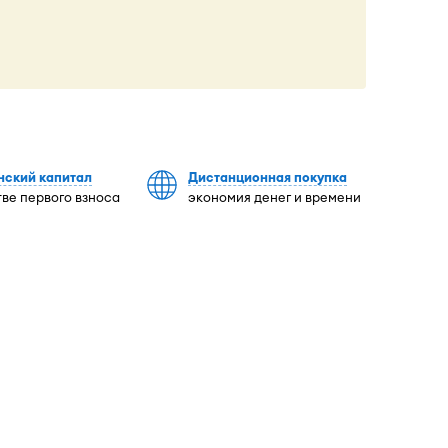
нский капитал
Дистанционная покупка
тве первого взноса
экономия денег и времени