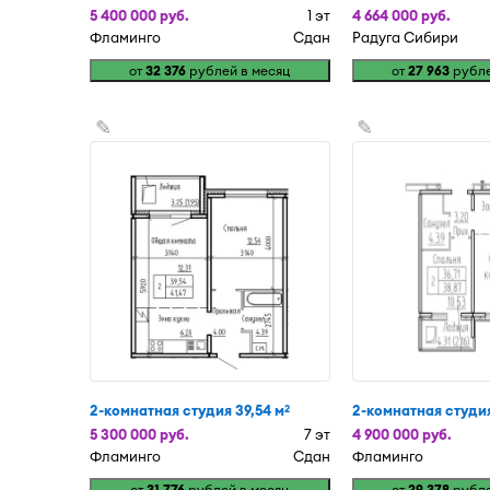
5 400 000 руб.
1 эт
4 664 000 руб.
Фламинго
Сдан
Радуга Сибири
от
32 376
рублей в месяц
от
27 963
рубле
✎
✎
2-комнатная студия 39,54 м
2-комнатная студия
2
5 300 000 руб.
7 эт
4 900 000 руб.
Фламинго
Сдан
Фламинго
от
31 776
рублей в месяц
от
29 378
рубле