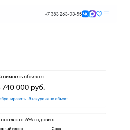
+7 383 263-03-55
тоимость объекта
5 740 000
руб.
абронировать
Экскурсия на объект
потека от 6% годовых
ервый взнос
Срок