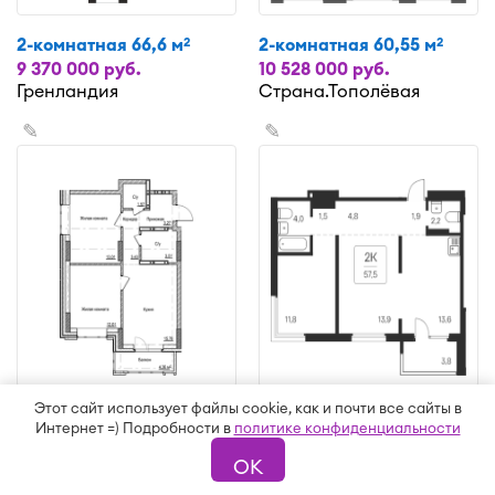
2-комнатная 66,6 м
2-комнатная 60,55 м
2
2
9 370 000 руб.
10 528 000 руб.
Гренландия
Страна.Тополёвая
✎
✎
Этот сайт использует файлы cookie, как и почти все сайты в
2-комнатная 52,58 м
2-комнатная 53,7 м
2
2
Интернет =) Подробности в
политике конфиденциальности
9 275 000 руб.
8 350 000 руб.
Чацкий
Квартал на Игарской
ОК