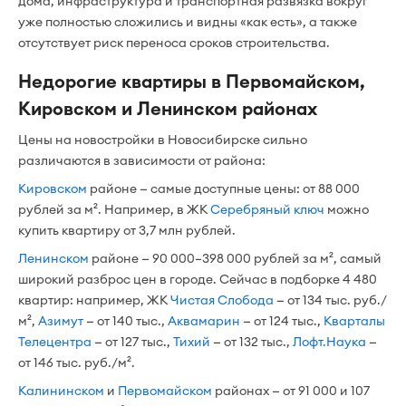
дома, инфраструктура и транспортная развязка вокруг
уже полностью сложились и видны «как есть», а также
отсутствует риск переноса сроков строительства.
Недорогие квартиры в Первомайском,
Кировском и Ленинском районах
Цены на новостройки в Новосибирске сильно
различаются в зависимости от района:
Кировском
районе — самые доступные цены: от 88 000
рублей за м². Например, в ЖК
Серебряный ключ
можно
купить квартиру от 3,7 млн рублей.
Ленинском
районе — 90 000–398 000 рублей за м², самый
широкий разброс цен в городе. Сейчас в подборке 4 480
квартир: например, ЖК
Чистая Слобода
— от 134 тыс. руб./
м²,
Азимут
— от 140 тыс.,
Аквамарин
— от 124 тыс.,
Кварталы
Телецентра
— от 127 тыс.,
Тихий
— от 132 тыс.,
Лофт.Наука
—
от 146 тыс. руб./м².
Калининском
и
Первомайском
районах — от 91 000 и 107