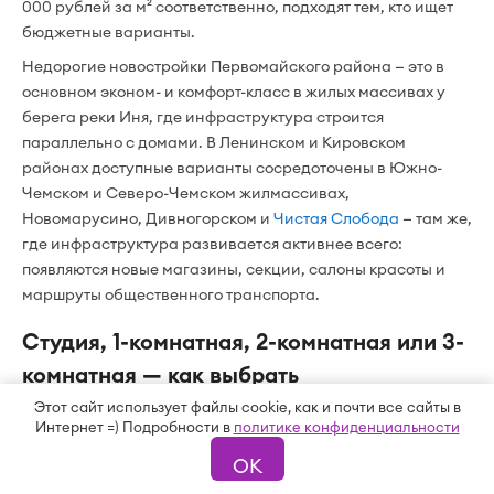
000 рублей за м² соответственно, подходят тем, кто ищет
бюджетные варианты.
Недорогие новостройки Первомайского района — это в
основном эконом- и комфорт-класс в жилых массивах у
берега реки Иня, где инфраструктура строится
параллельно с домами. В Ленинском и Кировском
районах доступные варианты сосредоточены в Южно-
Чемском и Северо-Чемском жилмассивах,
Новомарусино, Дивногорском и
Чистая Слобода
— там же,
где инфраструктура развивается активнее всего:
появляются новые магазины, секции, салоны красоты и
маршруты общественного транспорта.
Студия, 1-комнатная, 2-комнатная или 3-
комнатная — как выбрать
Этот сайт использует файлы cookie, как и почти все сайты в
Студии и однокомнатные квартиры дешевле по общей
Интернет =) Подробности в
политике конфиденциальности
стоимости — уложиться можно в сумму от 2,9 млн рублей.
ОК
Но если смотреть на цену за квадратный метр, более
просторное жильё часто выгоднее.