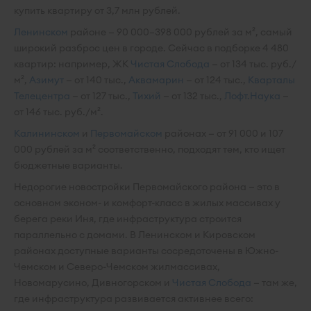
купить квартиру от 3,7 млн рублей.
Ленинском
районе — 90 000–398 000 рублей за м², самый
широкий разброс цен в городе. Сейчас в подборке 4 480
квартир: например, ЖК
Чистая Слобода
— от 134 тыс. руб./
м²,
Азимут
— от 140 тыс.,
Аквамарин
— от 124 тыс.,
Кварталы
Телецентра
— от 127 тыс.,
Тихий
— от 132 тыс.,
Лофт.Наука
—
от 146 тыс. руб./м².
Калининском
и
Первомайском
районах — от 91 000 и 107
000 рублей за м² соответственно, подходят тем, кто ищет
бюджетные варианты.
Недорогие новостройки Первомайского района — это в
основном эконом- и комфорт-класс в жилых массивах у
берега реки Иня, где инфраструктура строится
параллельно с домами. В Ленинском и Кировском
районах доступные варианты сосредоточены в Южно-
Чемском и Северо-Чемском жилмассивах,
Новомарусино, Дивногорском и
Чистая Слобода
— там же,
где инфраструктура развивается активнее всего: