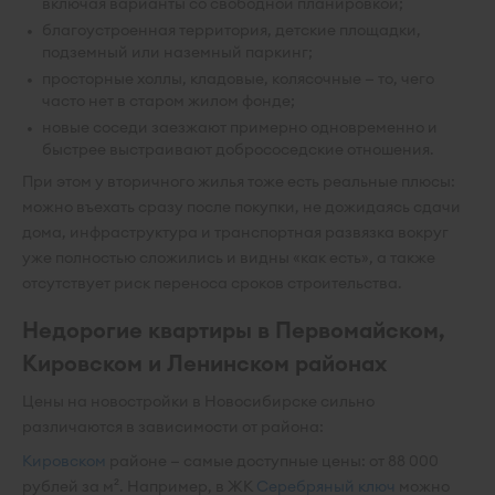
включая варианты со свободной планировкой;
благоустроенная территория, детские площадки,
подземный или наземный паркинг;
просторные холлы, кладовые, колясочные — то, чего
часто нет в старом жилом фонде;
новые соседи заезжают примерно одновременно и
быстрее выстраивают добрососедские отношения.
При этом у вторичного жилья тоже есть реальные плюсы:
можно въехать сразу после покупки, не дожидаясь сдачи
дома, инфраструктура и транспортная развязка вокруг
уже полностью сложились и видны «как есть», а также
отсутствует риск переноса сроков строительства.
Недорогие квартиры в Первомайском,
Кировском и Ленинском районах
Цены на новостройки в Новосибирске сильно
различаются в зависимости от района:
Кировском
районе — самые доступные цены: от 88 000
рублей за м². Например, в ЖК
Серебряный ключ
можно