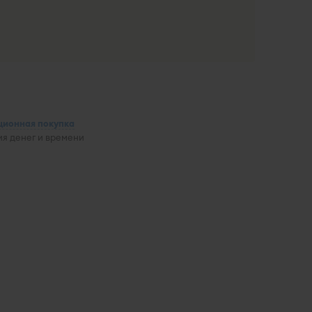
ционная покупка
я денег и времени