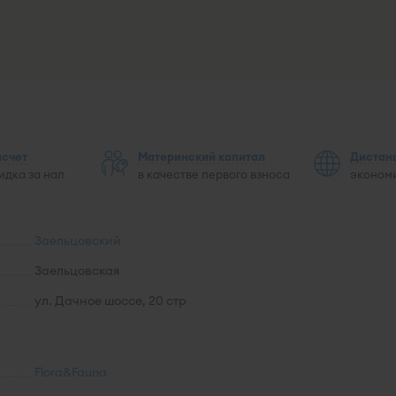
асчет
Материнский капитал
Дистан
идка за нал
в качестве первого взноса
экономи
Заельцовский
Заельцовская
ул. Дачное шоссе, 20 стр
Flora&Fauna