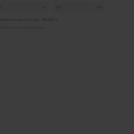
лет
жемесячный платеж: ~
185 861
потечная консультация