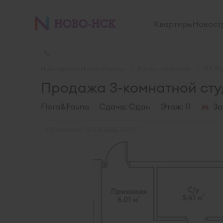
Квартиры
Новост
✎
Новостройки Новосибирска
Жилые комплексы
ЖК Fl
Продажа 3-комнатной студ
Flora&Fauna
Cдача: Сдан
Этаж: 11
За
Обновлено: 07.08.2026, 03:01