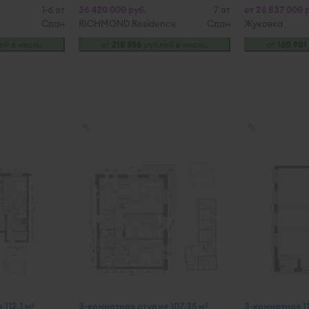
1-6 эт
36 420 000 руб.
7 эт
от 26 837 000 
Сдан
RICHMOND Residence
Сдан
Жуковка
й в месяц
от
218 356
рублей в месяц
от
160 901
✎
✎
112,1 м
3-комнатная студия 107,35 м
3-комнатная 11
2
2