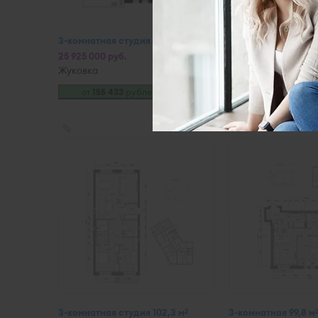
3-комнатная студия 99,7 м
3-комнатная студия 
2
25 925 000 руб.
1,2 эт
от 28 025 000 руб.
Жуковка
Сдан
Жуковка
от
155 433
рублей в месяц
от
168 024
рубл
✎
✎
3-комнатная студия 102,3 м
3-комнатная 99,8 м
2