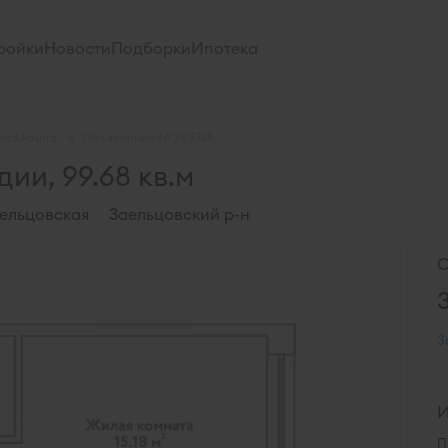
ройки
Новости
Подборки
Ипотека
ora&Fauna
Объявление № 283748
ии, 99.68 кв.м
ельцовская
Заельцовский р-н
С
З
И
П