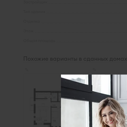
Застройщик
Тип здания
Отделка
Этаж
Общая площадь
Похожие варианты в сданных дома
✎
✎