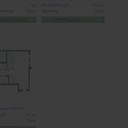
.
7 эт
25 688 000 руб.
1-3,5 эт
sidence
Сдан
Жуковка
Сдан
рублей в месяц
от
154 013
рублей в месяц
удия 107,6 м
2
руб.
2-5 эт
Сдан