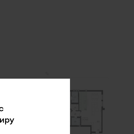
✎
с
иру