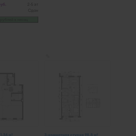
руб.
2-5 эт
Сдан
рублей в месяц
✎
1,36 м
3-комнатная студия 98,8 м
2
2