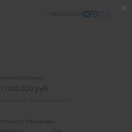
+7 383 263-03-55
тоимость объекта
31 000 000
руб.
абронировать
Экскурсия на объект
потека от 6% годовых
ервый взнос
Срок