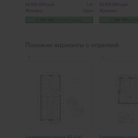
26 598 000 руб.
1 эт
25 818 000 руб.
Жуковка
Сдан
Жуковка
от
159 468
рублей в месяц
от
154 792
рубле
Похожие варианты с отделкой
✎
✎
3-комнатная студия 102,3 м
3-комнатная студия 
2