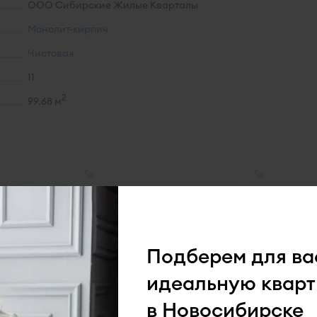
ООО Сибирские Жилые Кварталы
Монолит-кирпич
Чистовая
11
2
99.68 м
х
✎
✎
Подберем для ва
идеальную кварт
в Новосибирске