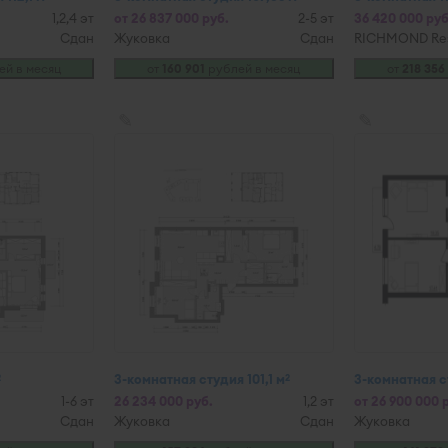
1,2,4 эт
от 26 837 000 руб.
2-5 эт
36 420 000 руб
Сдан
Жуковка
Сдан
RICHMOND Re
ей в месяц
от
160 901
рублей в месяц
от
218 356
✎
✎
3-комнатная студия 101,1 м
3-комнатная ст
2
2
1-6 эт
26 234 000 руб.
1,2 эт
от 26 900 000 
Сдан
Жуковка
Сдан
Жуковка