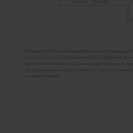
Продается 3-комнатная квартира-студия площадью 9
«
Flora&Fauna
» от застройщика ООО Сибирские Жил
берегу Новосибирска в Заельцовском районе по адре
«Заельцовская» и на расстоянии 9,7 км до пл. Ленин
чистовая отделка.