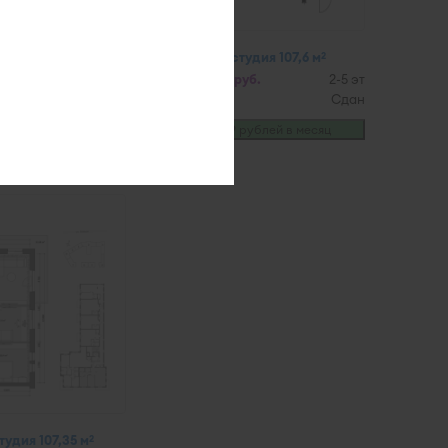
тудия 98,8 м
3-комнатная студия 107,6 м
2
2
.
1-3,5 эт
от 26 900 000 руб.
2-5 эт
Сдан
Жуковка
Сдан
рублей в месяц
от
161 279
рублей в месяц
тудия 107,35 м
2