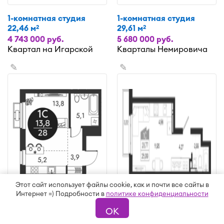
1-комнатная студия
1-комнатная студия
22,46 м
29,61 м
2
2
4 743 000 руб.
5 680 000 руб.
Квартал на Игарской
Кварталы Немировича
✎
✎
Этот сайт использует файлы cookie, как и почти все сайты в
Интернет =) Подробности в
политике конфиденциальности
1-комнатная студия 28 м
1-комнатная студия
2
23,77 м
2
5 226 000 руб.
ОК
Скандинавские
4 716 000 руб.