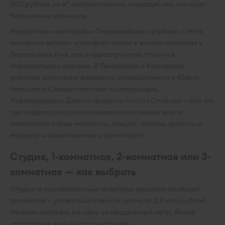
000 рублей за м² соответственно, подходят тем, кто ищет
бюджетные варианты.
Недорогие новостройки Первомайского района — это в
основном эконом- и комфорт-класс в жилых массивах у
берега реки Иня, где инфраструктура строится
параллельно с домами. В Ленинском и Кировском
районах доступные варианты сосредоточены в Южно-
Чемском и Северо-Чемском жилмассивах,
Новомарусино, Дивногорском и
Чистая Слобода
— там же,
где инфраструктура развивается активнее всего:
появляются новые магазины, секции, салоны красоты и
маршруты общественного транспорта.
Студия, 1-комнатная, 2-комнатная или 3-
комнатная — как выбрать
Студии и однокомнатные квартиры дешевле по общей
стоимости — уложиться можно в сумму от 2,9 млн рублей.
Но если смотреть на цену за квадратный метр, более
просторное жильё часто выгоднее.