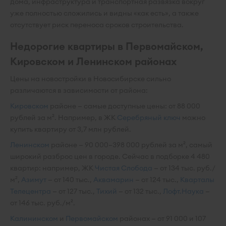
дома, инфраструктура и транспортная развязка вокруг
уже полностью сложились и видны «как есть», а также
отсутствует риск переноса сроков строительства.
Недорогие квартиры в Первомайском,
Кировском и Ленинском районах
Цены на новостройки в Новосибирске сильно
различаются в зависимости от района:
Кировском
районе — самые доступные цены: от 88 000
рублей за м². Например, в ЖК
Серебряный ключ
можно
купить квартиру от 3,7 млн рублей.
Ленинском
районе — 90 000–398 000 рублей за м², самый
широкий разброс цен в городе. Сейчас в подборке 4 480
квартир: например, ЖК
Чистая Слобода
— от 134 тыс. руб./
м²,
Азимут
— от 140 тыс.,
Аквамарин
— от 124 тыс.,
Кварталы
Телецентра
— от 127 тыс.,
Тихий
— от 132 тыс.,
Лофт.Наука
—
от 146 тыс. руб./м².
Калининском
и
Первомайском
районах — от 91 000 и 107