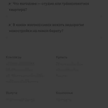
Что выгоднее — студия или трёхкомнатная
квартира?
В каких жилмассивах искать недорогие
новостройки на левом берегу?
Контакты
Купить
+7 (383) 263-03-55
Поиск квартиры
info@novo-nsk.ru
Новостройки
ул. Ядринцевская, 68/1
Акции
м. Площадь Ленина
Услуги
Компания
Ипотечный центр
Контакты