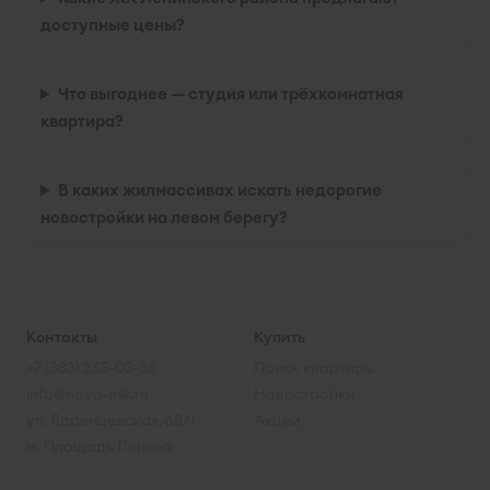
доступные цены?
Что выгоднее — студия или трёхкомнатная
квартира?
В каких жилмассивах искать недорогие
новостройки на левом берегу?
Контакты
Купить
+7 (383) 263-03-55
Поиск квартиры
info@novo-nsk.ru
Новостройки
ул. Ядринцевская, 68/1
Акции
м. Площадь Ленина