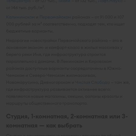
Телецентра
— от 127 тыс.,
Тихий
— от 132 тыс.,
Лофт.Наука
—
от 146 тыс. руб./м².
Калининском
и
Первомайском
районах — от 91 000 и 107
000 рублей за м² соответственно, подходят тем, кто ищет
бюджетные варианты.
Недорогие новостройки Первомайского района — это в
основном эконом- и комфорт-класс в жилых массивах у
берега реки Иня, где инфраструктура строится
параллельно с домами. В Ленинском и Кировском
районах доступные варианты сосредоточены в Южно-
Чемском и Северо-Чемском жилмассивах,
Новомарусино, Дивногорском и
Чистая Слобода
— там же,
где инфраструктура развивается активнее всего:
появляются новые магазины, секции, салоны красоты и
маршруты общественного транспорта.
Студия, 1-комнатная, 2-комнатная или 3-
комнатная — как выбрать
Студии и однокомнатные квартиры дешевле по общей