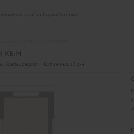
ройки
Новости
Подборки
Ипотека
сновый Бор
Объявление № 215473
 кв.м
Заельцовская
Калининский р-н
С
К
З
И