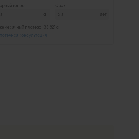
ервый взнос
Срок
лет
жемесячный платеж: ~
33 821
потечная консультация