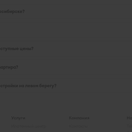
восибирске?
?
оступные цены?
вартира?
стройки на левом берегу?
Услуги
Компания
Но
Ипотечный центр
Контакты
Te