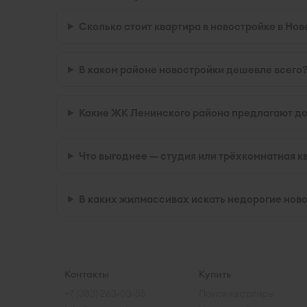
Сколько стоит квартира в новостройке в Но
В каком районе новостройки дешевле всего
Какие ЖК Ленинского района предлагают д
Что выгоднее — студия или трёхкомнатная к
В каких жилмассивах искать недорогие ново
Контакты
Купить
+7 (383) 263-03-55
Поиск квартиры