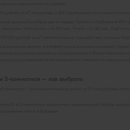
чаются в зависимости от района:
00 рублей за м². Например, в ЖК
Серебряный ключ
можно купить 
самый широкий разброс цен в городе. Сейчас в подборке 4 480 
.,
Кварталы Телецентра
— от 127 тыс.,
Тихий
— от 132 тыс.,
Лофт.Нау
 107 000 рублей за м² соответственно, подходят тем, кто ищет б
 в основном эконом- и комфорт-класс в жилых массивах у берег
районах доступные варианты сосредоточены в Южно-Чемском и
аструктура развивается активнее всего: появляются новые мага
ли 3-комнатная — как выбрать
стоимости — уложиться можно в сумму от 2,9 млн рублей. Но ес
еться к 2- и 3-комнатным вариантам: ежемесячный платёж выраст
расширении семьи в будущем.