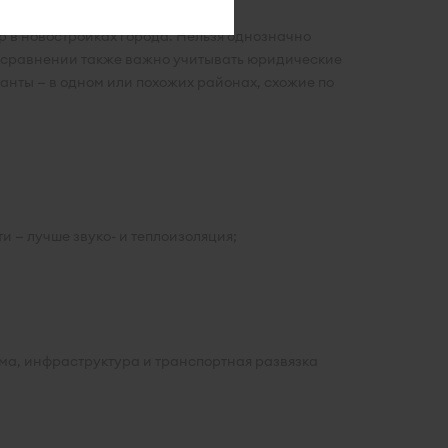
р в новостройках города. Нельзя однозначно
ри сравнении также важно учитывать юридические
анты — в одном или похожих районах, схожие по
 — лучше звуко- и теплоизоляция;
ома, инфраструктура и транспортная развязка