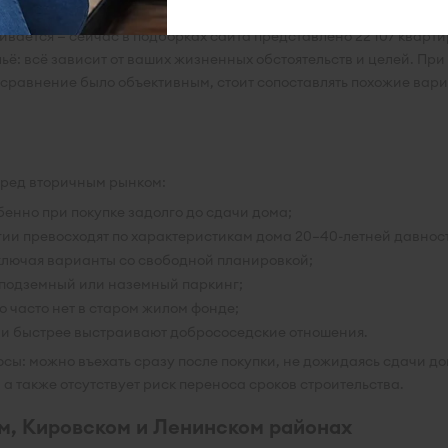
ается — сейчас в подборках сайта представлено 22 107 кварти
льё: всё зависит от ваших жизненных обстоятельств и целей. П
сравнение было объективным, стоит сопоставлять похожие вари
еред вторичным рынком:
енно при покупке задолго до сдачи дома;
и превосходят по характеристикам дома 20–40-летней давности
ключая варианты со свободной планировкой;
 подземный или наземный паркинг;
о часто нет в старом жилом фонде;
и быстрее выстраивают добрососедские отношения.
юсы: можно въехать сразу после покупки, не дожидаясь сдачи д
 а также отсутствует риск переноса сроков строительства.
м, Кировском и Ленинском районах