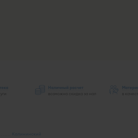
тека
Наличный расчет
Матери
луги
возможна скидка за нал
в качес
Калининский