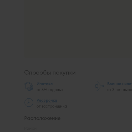
Способы покупки
Ипотека
Военная ипо
от 6% годовых
от 3 лет выс
Рассрочка
от застройщика
Расположение
Район