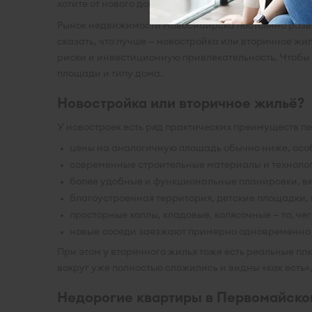
хотите от нового дома.
Рынок недвижимости Новосибирска постоянно развив
сказать, что лучше — новостройка или вторичное жи
риски и инвестиционную привлекательность. Чтобы 
площади и типу дома.
Новостройка или вторичное жильё?
У новостроек есть ряд практических преимуществ п
цены на аналогичную площадь обычно ниже, особ
современные строительные материалы и технологи
более удобные и функциональные планировки, в
благоустроенная территория, детские площадки,
просторные холлы, кладовые, колясочные — то, чег
новые соседи заезжают примерно одновременно 
При этом у вторичного жилья тоже есть реальные пл
вокруг уже полностью сложились и видны «как есть»,
Недорогие квартиры в Первомайско