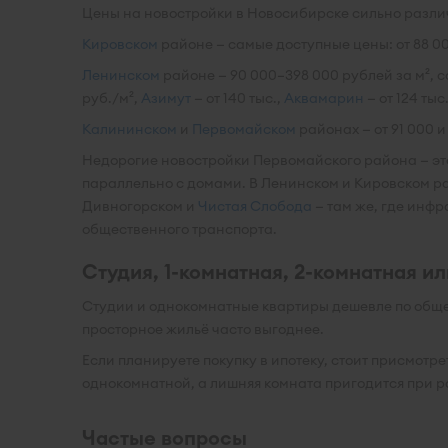
Цены на новостройки в Новосибирске сильно разли
Кировском
районе — самые доступные цены: от 88 0
Ленинском
районе — 90 000–398 000 рублей за м², 
руб./м²,
Азимут
— от 140 тыс.,
Аквамарин
— от 124 тыс
Калининском
и
Первомайском
районах — от 91 000 и
Недорогие новостройки Первомайского района — это
параллельно с домами. В Ленинском и Кировском 
Дивногорском и
Чистая Слобода
— там же, где инфр
общественного транспорта.
Студия, 1-комнатная, 2-комнатная и
Студии и однокомнатные квартиры дешевле по общей 
просторное жильё часто выгоднее.
Если планируете покупку в ипотеку, стоит присмотр
однокомнатной, а лишняя комната пригодится при 
Частые вопросы