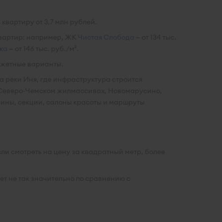
квартиру от 3,7 млн рублей.
квартир: например, ЖК
Чистая Слобода
— от 134 тыс.
ка
— от 146 тыс. руб./м².
юджетные варианты.
а реки Иня, где инфраструктура строится
 Северо-Чемском жилмассивах, Новомарусино,
зины, секции, салоны красоты и маршруты
ли смотреть на цену за квадратный метр, более
ет не так значительно по сравнению с