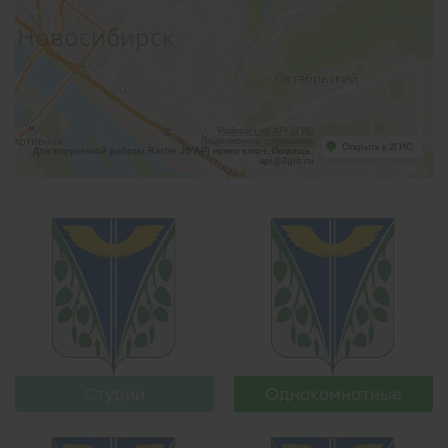
Узнать больше
Узнать больше
Работает на API 2ГИС
Лицензионное соглашение
Открыть в 2ГИС
Для корректной работы Raster JS API нужен ключ. Помощь:
api@2gis.ru
Узнать больше
Узнать больше
Студии
Однокомнатные