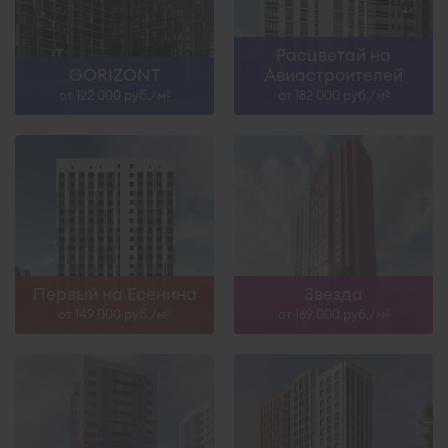
Расцветай на
GORIZONT
Авиастроителей
от 122 000 руб./м
от 182 000 руб./м
2
2
Первый на Есенина
Звезда
от 149 000 руб./м
от 169 000 руб./м
2
2