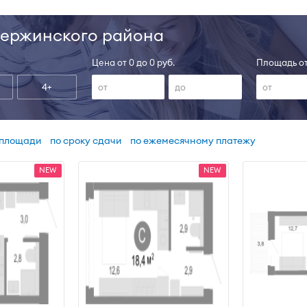
зержинского района
Цена от 0 до 0 руб.
Площадь от
4+
 площади
по сроку сдачи
по ежемесячному платежу
NEW
NEW