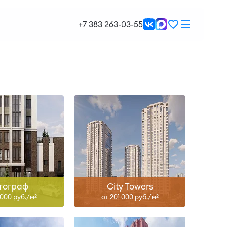
II-27
IV-28
+7 383 263-03-55
ть больше
Узнать больше
II-27
I-28
ть больше
Узнать больше
тограф
City Towers
 000 руб./м
от 201 000 руб./м
2
2