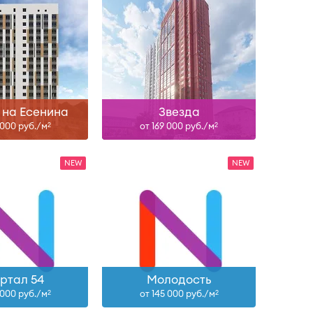
IV-29
IV-29
ть больше
Узнать больше
 на Есенина
Звезда
 000 руб./м
от 169 000 руб./м
2
2
ртал 54
Молодость
 000 руб./м
от 145 000 руб./м
2
2