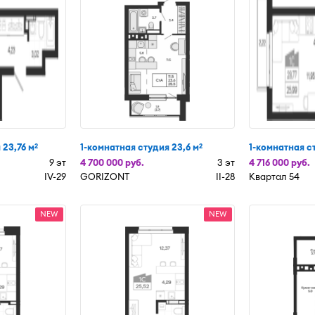
 23,76 м
1-комнатная студия 23,6 м
1-комнатная с
2
2
9 эт
4 700 000 руб.
3 эт
4 716 000 руб.
IV-29
GORIZONT
II-28
Квартал 54
NEW
NEW