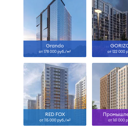
Сдан
Сда
Узнать больше
Узнать б
Grando
GORIZ
от 178 000 руб./м
от 122 000 
2
RED FOX
Промышле
от 115 000 руб./м
от 161 000 
2