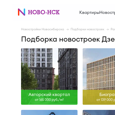
Сдан, II-28
I-27
Квартиры
Новост
Узнать больше
Узнать б
Новостройки Новосибирска
Подборки новостроек
Ра
Подборка новостроек Дз
Сдан
II-28
Узнать больше
Узнать б
Авторский квартал
Биогра
от 165 000 руб./м
от 139 000 
2