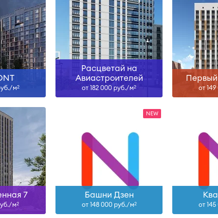
н
I-29
ольше
Узнать больше
Узна
Расцветай на
ONT
Авиастроителей
Первый
руб./м
от 182 000 руб./м
от 149
2
2
нная 7
Башни Дзен
Ква
руб./м
от 148 000 руб./м
от 145
2
2