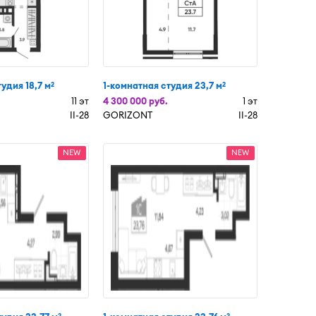
удия 18,7 м
1-комнатная студия 23,7 м
2
2
11 эт
4 300 000 руб.
1 эт
II-28
GORIZONT
II-28
NEW
NEW
2
2