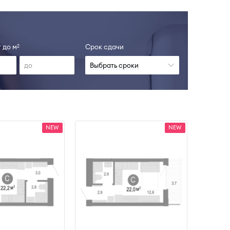
 до м
Срок сдачи
2
Выбрать сроки
NEW
NEW