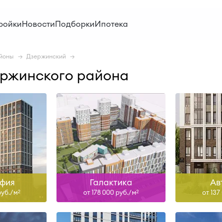
Сдан
ройки
Новости
Подборки
Ипотека
ольше
Узнать больше
Узна
йоны
Дзержинский
ержинского района
Сдан
ольше
Узнать больше
Узна
фия
Галактика
Ав
руб./м
от 178 000 руб./м
от 137
2
2