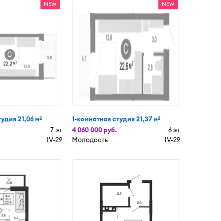
NEW
NEW
удия 21,06 м
1-комнатная студия 21,37 м
2
2
7 эт
4 060 000 руб.
6 эт
IV-29
Молодость
IV-29