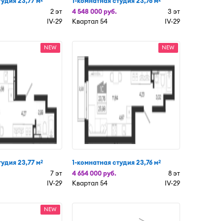
тудия 23,77 м
1-комнатная студия 23,76 м
2 эт
4 548 000 руб.
3 эт
IV-29
Квартал 54
IV-29
NEW
NEW
тудия 23,77 м
1-комнатная студия 23,76 м
2
2
7 эт
4 654 000 руб.
8 эт
IV-29
Квартал 54
IV-29
NEW