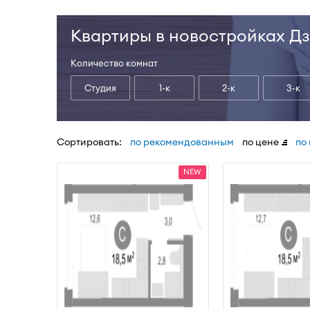
Квартиры в новостройках Д
Количество комнат
Студия
1-к
2-к
3-к
Сортировать:
по рекомендованным
по цене
по
NEW