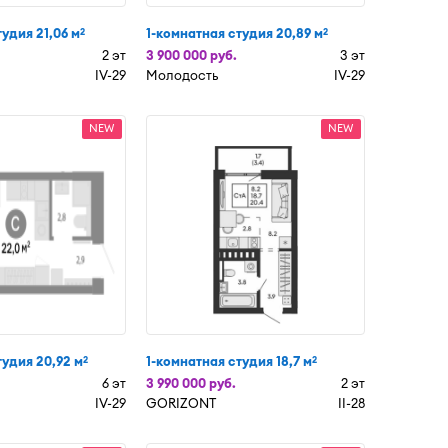
удия 21,06 м
1-комнатная студия 20,89 м
2
2
2 эт
3 900 000 руб.
3 эт
IV-29
Молодость
IV-29
NEW
NEW
тудия 20,92 м
1-комнатная студия 18,7 м
2
2
6 эт
3 990 000 руб.
2 эт
IV-29
GORIZONT
II-28