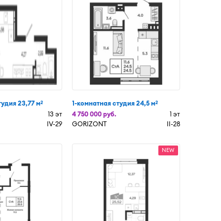
тудия 23,77 м
1-комнатная студия 24,5 м
2
2
13 эт
4 750 000 руб.
1 эт
IV-29
GORIZONT
II-28
NEW