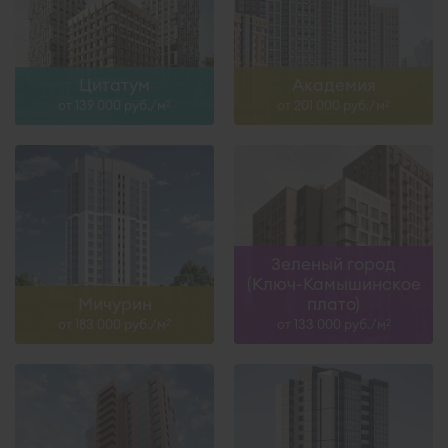
Цитатум
Академия
от 139 000 руб./м
от 201 000 руб./м
2
2
Зеленый город
(Ключ-Камышинское
Мичурин
плато)
от 183 000 руб./м
от 133 000 руб./м
2
2