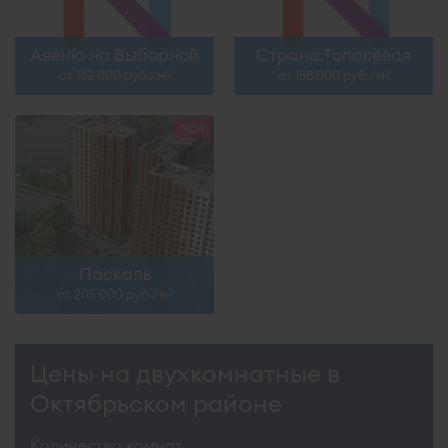
Авеню на Выборной
Страна.Тополёвая
от 162 000 руб./м
от 158 000 руб./м
2
2
Паскаль
от 205 000 руб./м
2
Цены на двухкомнатные в
Октябрьском районе
Количество комнат