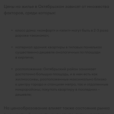
Цены на жилье в Октябрьском зависят от множества
факторов, среди которых:
класс дома: «комфорт» и «элит» могут быть в 2-3 раза
дороже «эконома»;
материал здания: квартиры в типовых панельках
существенно дешевле аналогичных по площади
в кирпиче;
расположение: Октябрьский район занимает
достаточно большую площадь, и в нем есть как
жилмассивы, расположенные максимально близко
к центру города и станциям метро, так и отдаленные
микрорайоны; покупать квартиру в последних —
дешевле;
На ценообразование влияет также состояние рынка