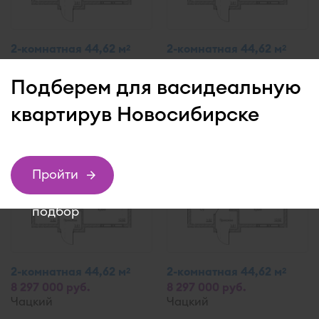
2-комнатная 44,62 м
2-комнатная 44,62 м
2
2
8 297 000 руб.
8 297 000 руб.
Чацкий
Чацкий
Подберем для вас
идеальную
квартиру
в Новосибирске
Пройти
подбор
2-комнатная 44,62 м
2-комнатная 44,62 м
2
2
8 297 000 руб.
8 297 000 руб.
Чацкий
Чацкий