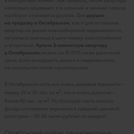
в конкретный момент: как правило, летом квартиры
несколько дешевеют, а в осенний и зимний период
наоборот становятся дороже. Для
двушек
на продажу в Октябрьском
, как и для остальных
квартир на рынке новосибирской недвижимости,
актуальна разница в цене между новостройками
и вторичкой.
Купить 2-комнатную квартиру
в Октябрьском
можно на 15-20% ниже рыночной
цены, если вкладывать деньги в недвижимость
на начальном этапе строительства.
В Октябрьском есть как очень дешевые варианты —
2
между 20 и 30 тыс. за м
, так и очень дорогие —
2
более 80 тыс. за м
. Но большую часть жилого
фонда составляют варианты в средней ценовой
категории — 50-65 тысяч рублей за квадрат.
Октябрьский район: двухкомнатные