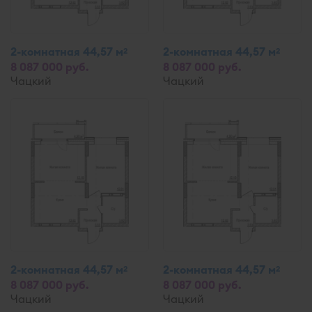
2-комнатная 44,57 м
2-комнатная 44,57 м
2
2
8 087 000 руб.
8 087 000 руб.
Чацкий
Чацкий
2-комнатная 44,57 м
2-комнатная 44,57 м
2
2
8 087 000 руб.
8 087 000 руб.
Чацкий
Чацкий