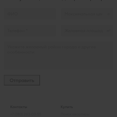
м
2
Контакты
Купить
+7 (383) 263-03-55
Поиск квартиры