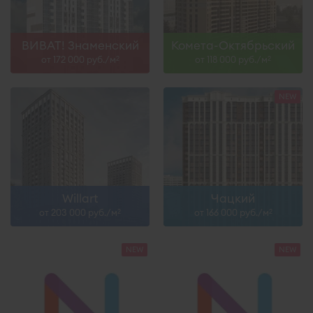
ВИВАТ! Знаменский
Комета-Октябрьский
от 172 000 руб./м
от 118 000 руб./м
2
2
Willart
Чацкий
от 203 000 руб./м
от 166 000 руб./м
2
2