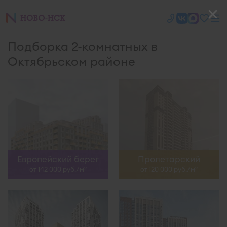
Подборка 2-комнатных в
Октябрьском районе
Европейский берег
Пролетарский
от 142 000 руб./м
от 120 000 руб./м
2
2