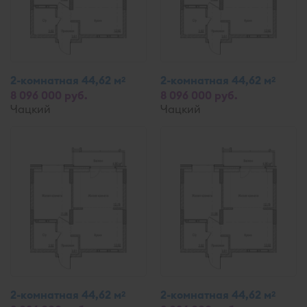
2-комнатная 44,62 м
2-комнатная 44,62 м
2
2
8 096 000 руб.
8 096 000 руб.
Чацкий
Чацкий
2-комнатная 44,62 м
2-комнатная 44,62 м
2
2