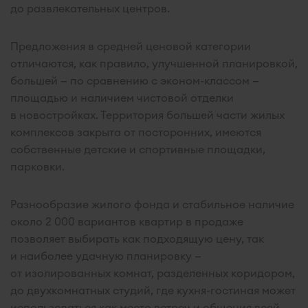
до развлекательных центров.
Предложения в средней ценовой категории
отличаются, как правило, улучшенной планировкой,
большей — по сравнению с эконом-классом —
площадью и наличием чистовой отделки
в новостройках. Территория большей части жилых
комплексов закрыта от посторонних, имеются
собственные детские и спортивные площадки,
парковки.
Разнообразие жилого фонда и стабильное наличие
около 2 000 вариантов квартир в продаже
позволяет выбирать как подходящую цену, так
и наиболее удачную планировку —
от изолированных комнат, разделенных коридором,
до двухкомнатных студий, где кухня-гостиная может
использоваться как место встреч и общения всей