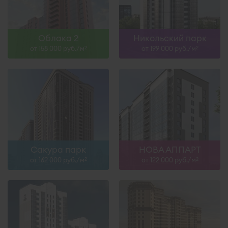
Облака 2
Никольский парк
от 158 000 руб./м
от 199 000 руб./м
2
2
Сакура парк
НОВА АППАРТ
от 162 000 руб./м
от 122 000 руб./м
2
2