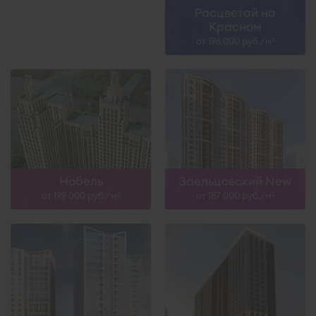
Расцветай на
Красном
от 196 000 руб./м
2
Нобель
Заельцовский New
от 199 000 руб./м
от 187 000 руб./м
2
2