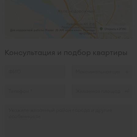
Работает на API 2ГИС
Лицензионное соглашение
Открыть в 2ГИС
Для корректной работы Raster JS API нужен ключ. Помощь:
api@2gis.ru
Консультация и подбор квартиры
м
2