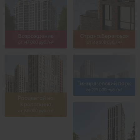
Возрождение
Страна.Береговая
от 147 000 руб./м
от 168 000 руб./м
2
2
Тимирязевский парк
от 229 000 руб./м
2
Расцветай на
Кропоткина
от 160 000 руб./м
2