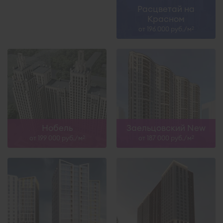
Расцветай на
Красном
от 196 000 руб./м
2
Нобель
Заельцовский New
от 199 000 руб./м
от 187 000 руб./м
2
2