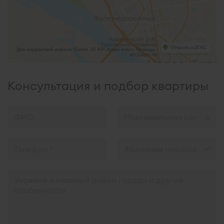
Работает на API 2ГИС
Лицензионное соглашение
Открыть в 2ГИС
Для корректной работы Raster JS API нужен ключ. Помощь:
api@2gis.ru
Консультация и подбор квартиры
м
2