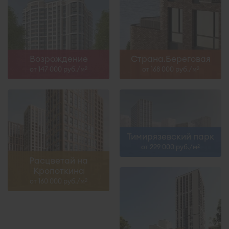
Возрождение
Страна.Береговая
от 147 000 руб./м
от 168 000 руб./м
2
2
Тимирязевский парк
от 229 000 руб./м
2
Расцветай на
Кропоткина
от 160 000 руб./м
2