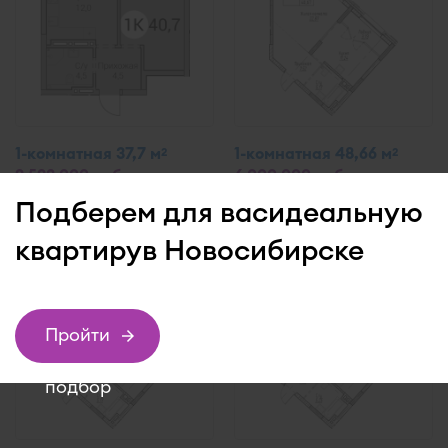
1-комнатная 37,7 м
1-комнатная 48,66 м
2
2
9 593 000 руб.
6 000 000 руб.
Тайм Сквер
Рафинад
Подберем для вас
идеальную
квартиру
в Новосибирске
Пройти
подбор