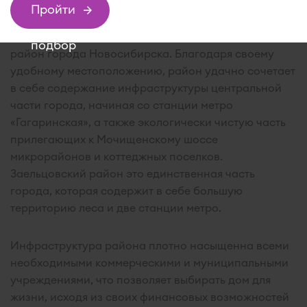
Пройти
Один из районов правого берега, который отвечает
всем этим требованиям, является Заельцовский
подбор
район города Новосибирска. Благодаря своему
удобному местоположению, район удачно сочетает
в себе содержание инфраструктуры центральной
части города, начиная со станции метро
«Гагаринская», а также экологически чистую часть
прилегающих к Мочищенскому шоссе
микрорайонов и коттеджных поселков.
Заельцовский район это единственная часть
города, которая содержит в себе большую
территорию леса и две станции метро.
Инфраструктура района плотно насыщенна всеми
необходимыми коммерческими и муниципальными
учреждениями, что позволяет выбирать дом для
жизни, исходя из своих финансовых возможностей