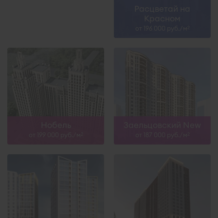
Расцветай на
Красном
от 196 000 руб./м
2
Нобель
Заельцовский New
от 199 000 руб./м
от 187 000 руб./м
2
2