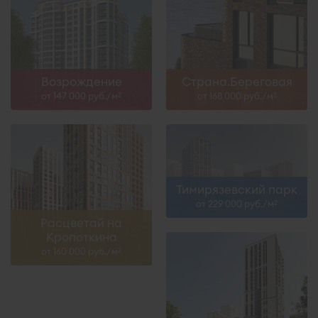
Возрождение
Страна.Береговая
от 147 000 руб./м
от 168 000 руб./м
2
2
Тимирязевский парк
от 229 000 руб./м
2
Расцветай на
Кропоткина
от 160 000 руб./м
2