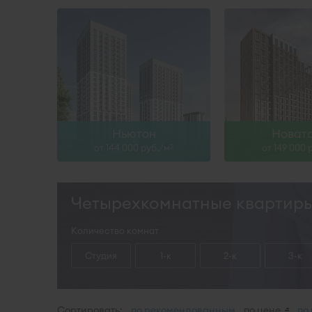
Ньютон
Новат
от 144 000 руб./м
от 149 000 
2
Четырехкомнатные квартиры
Количество комнат
Студия
1-к
2-к
3-к
Сортировать:
по рекомендованным
по цене
по