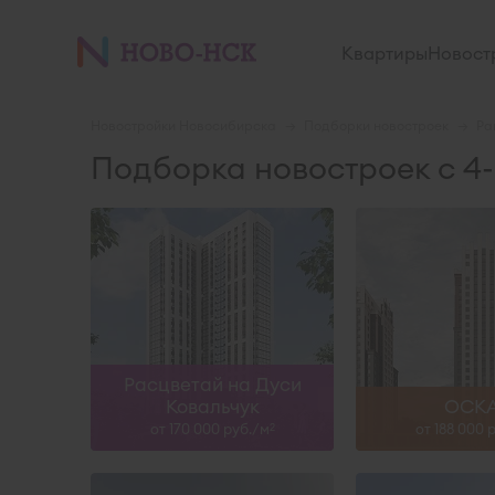
IV-26
II-27, IV-28
Квартиры
Новост
Узнать больше
Узнать б
Новостройки Новосибирска
Подборки новостроек
Ра
Подборка новостроек с 4
I-29
III-26, I
Узнать больше
Узнать б
Расцветай на Дуси
Ковальчук
ОСК
от 170 000 руб./м
от 188 000 
2