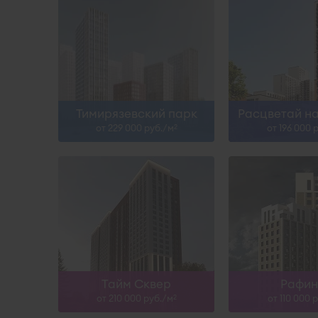
Сдан
Сда
Узнать больше
Узнать б
Тимирязевский парк
Расцветай н
от 229 000 руб./м
от 196 000 
2
Сдан, III-28
Сда
Узнать больше
Узнать б
Тайм Сквер
Рафи
от 210 000 руб./м
от 110 000 
2