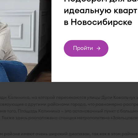
идеальную кварт
 всем этим требованиям, является Заельцовский район города 
ержание инфраструктуры центральной части города, начиная со
в Новосибирске
кому шоссе микрорайонов и коттеджных поселков. Заельцовский
анции метро.
Пройти
еобходимыми коммерческими и муниципальными учреждениями, 
очтений. Помимо стандартного набора для комфортной жизни с
ри Зоопарка, в котором можно прекрасно проводить время всей
подбор
а со СПА процедурами, массажами, а также уличными беседкам
ра между центральной частью города, с удобной транспортной 
ди Калинина, на которой пересекаются улицы Дуси Ковальчук и
 связующие с другими районами города, что равномерно распр
ме того, Площадь Калинина — это остановочный пункт с больши
 Также здесь расположена станция метрополитена «Заельцовска
 районе имеют очень широкий диапазон, так как в этом районе