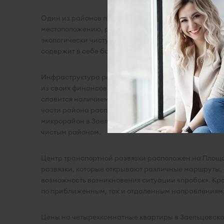
Один из районов правого берега, который отвечает
местоположению, район удачно сочетает в себе сод
экологически чистую часть прилегающих к Мочищенс
содержит в себе большую территорию леса и две ст
Инфраструктура района плотно насыщенна всеми н
из своих финансовых возможностей и личных предп
славится наличием крупнейшего на территории Сиби
части района располагаются различные дома отдых
микрорайон в Заельцовском, есть возможность выбо
чистым районом.
Центр транспортной развязки расположен на Площа
развязки, которые открывают различные маршруты,
возможность возникновения ситуации «пробок». Кро
по приближенным, так и отдаленным направлениям.
Цены на четырехкомнатные квартиры в Заельцовском