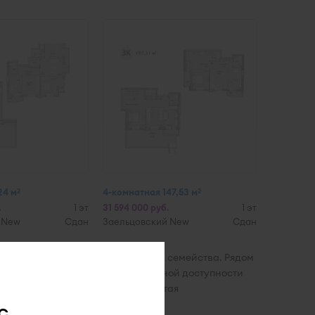
24 м
4-комнатная 147,53 м
2
2
.
1 эт
31 594 000 руб.
1 эт
 New
Сдан
Заельцовский New
Сдан
ности и пожелания каждого члена семейства. Рядом
 возрастов. В удобной транспортной доступности
ьи необходима полноценная развитая
с