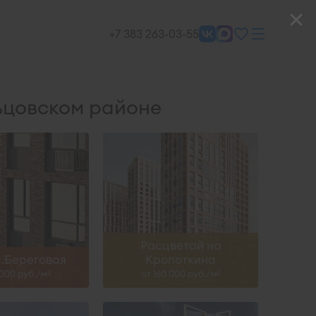
II-27
III-27, IV-28
+7 383 263-03-55
ть больше
Узнать больше
ьцовском районе
Сдан
Сдан
ть больше
Узнать больше
Расцветай на
.Береговая
Кропоткина
 000 руб./м
от 160 000 руб./м
2
2