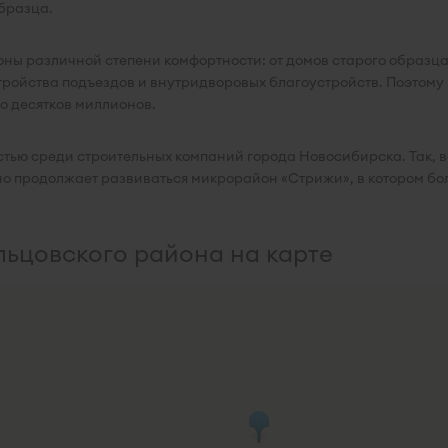
бразца.
ны различной степени комфортности: от домов старого образца 
ройства подъездов и внутридворовых благоустройств. Поэтому
до десятков миллионов.
тью среди строительных компаний города Новосибирска. Так, вс
но продолжает развиваться микрорайон «Стрижи», в котором бо
льцовского района на карте