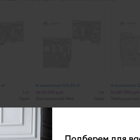
 м
4-комнатная 120,84 м
4-комнатная 1
2
2
1 эт
26 611 000 руб.
1 эт
26 667 000 руб
Сдан
Заельцовский New
Сдан
Заельцовский
 вопрос достаточно серьезный. Во-первых, нужно учесть потреб
дик и школа. Спортивные и творческие кружки для детей разных
втозаправочные станции. Одним словом, для жизни полной сем
необходимым.
Подберем для ва