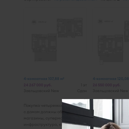
4-комнатная 107,88 м
4-комнатная 120,08
2
24 267 000 руб.
1 эт
26 550 000 руб.
Заельцовский New
Сдан
Заельцовский New
Покупка четырехкомнатной квартиры для всей семьи
с домом должны обязательно находиться хорошие са
магазины, супермаркеты, гипермаркеты, а также а
инфраструктура, которая сможет обеспечить всем 