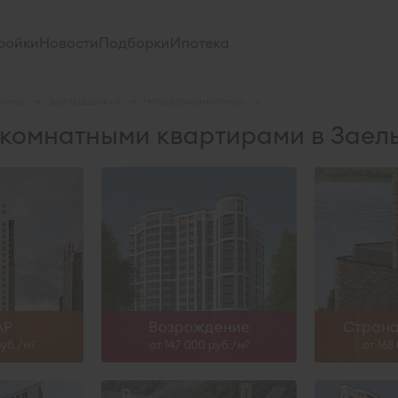
, I-29
Сдан
ройки
Новости
Подборки
Ипотека
ольше
Узнать больше
Узна
йоны
Заельцовский
Четырехкомнатные
-комнатными квартирами в Заел
-27
Сдан
ольше
Узнать больше
Узна
АР
Возрождение
Страна
руб./м
от 147 000 руб./м
от 168
2
2