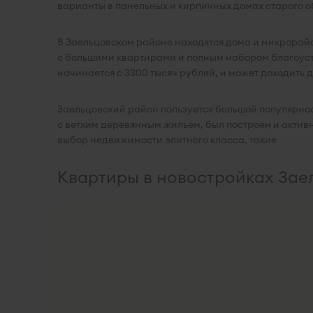
варианты в панельных и кирпичных домах старого о
В Заельцовском районе находятся дома и микрорайо
с большими квартирами и полным набором благоуст
начинается с 3300 тысяч рублей, и может доходить 
Заельцовский район пользуется большой популярнос
с ветхим деревянным жильем, был построен и актив
выбор недвижимости элитного класса, такие
Квартиры в новостройках Зае