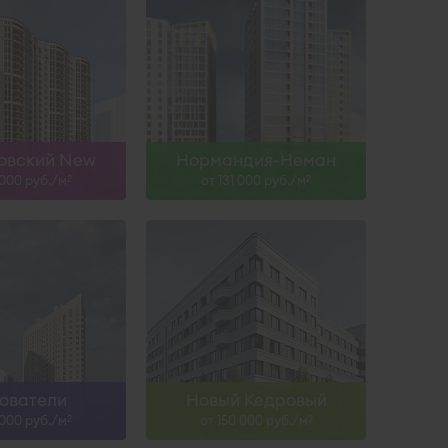
IV-26
Сдан
ть больше
Узнать больше
овский New
Нормандия-Неман
 000 руб./м
от 131 000 руб./м
2
2
ователи
Новый Кедровый
 000 руб./м
от 150 000 руб./м
2
2