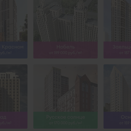
н
Сдан, IV-26, II-27
ольше
Узнать больше
Узна
а Красном
Нобель
Заельц
руб./м
от 199 000 руб./м
от 187
2
2
н
ольше
над
Русское солнце
Осн
руб./м
от 170 000 руб./м
от 159
2
2