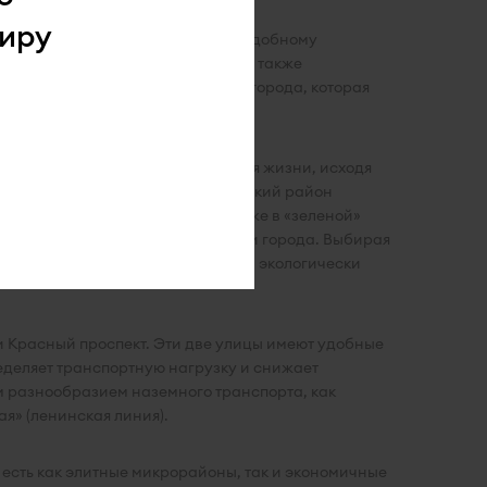
иру
Новосибирска. Благодаря своему удобному
 станции метро «Гагаринская», а также
 район это единственная часть города, которая
что позволяет выбирать дом для жизни, исходя
овременного человека, Заельцовский район
 семьей в любое время года. Также в «зеленой»
и для отдыха на природе, вблизи города. Выбирая
развязкой, и тихим, озелененным, экологически
 Красный проспект. Эти две улицы имеют удобные
еделяет транспортную нагрузку и снижает
м разнообразием наземного транспорта, как
я» (ленинская линия).
 есть как элитные микрорайоны, так и экономичные