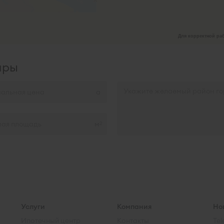
Для корректной раб
иры
м
2
Услуги
Компания
Но
Ипотечный центр
Контакты
Te