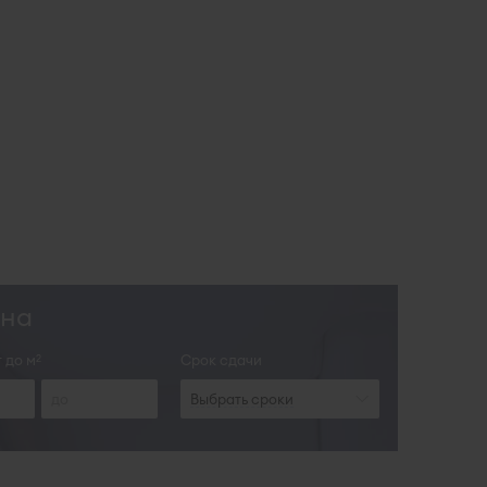
она
 до м
Срок сдачи
2
Выбрать сроки