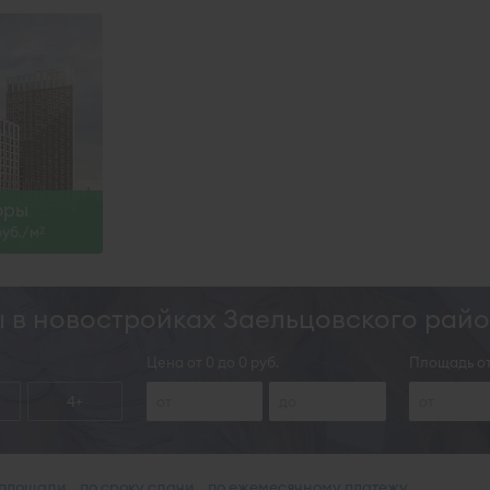
оры
руб./м
2
 в новостройках Заельцовского рай
Цена от 0 до 0 руб.
Площадь от
4+
 площади
по сроку сдачи
по ежемесячному платежу