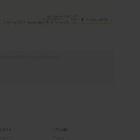
Работает на API 2ГИС
Лицензионное соглашение
Открыть в 2ГИС
оты Raster JS API нужен ключ. Помощь: api@2gis.ru
вости
Отзывы
legram
Flamp