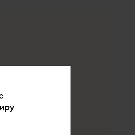
с
иру