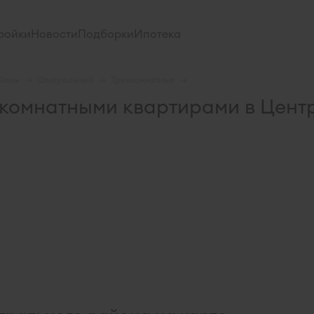
ройки
Новости
Подборки
Ипотека
йоны
Центральный
Трехкомнатные
-комнатными квартирами в Цент