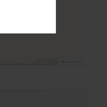
Работает на API 2ГИС
Лицензионное соглашение
Доехать с 2ГИС
оты Raster JS API нужен ключ. Помощь: api@2gis.ru