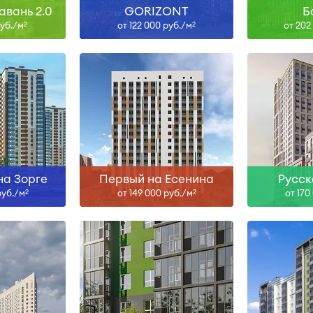
авань 2.0
GORIZONT
Б
руб./м
от 122 000 руб./м
от 202
2
2
Сдан, II-27, IV-27, I-28
ольше
Узнать больше
Узна
на Зорге
Первый на Есенина
Русск
руб./м
от 149 000 руб./м
от 170
2
2
н
Сдан
ольше
Узнать больше