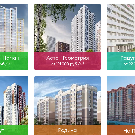
н
I-29
ольше
Узнать больше
Узна
-Неман
Астон.Геометрия
Раду
руб./м
от 121 000 руб./м
от 92
2
2
н
IV-26, IV-27, I-28
ольше
Узнать больше
Узна
ут
Родина
На 