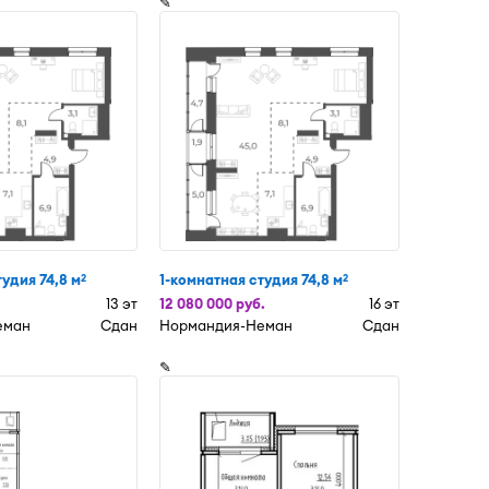
✎
тудия 74,8 м
1-комнатная студия 74,8 м
2
2
13 эт
12 080 000 руб.
16 эт
еман
Сдан
Нормандия-Неман
Сдан
✎