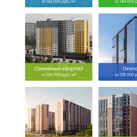
от 162 000 руб./м
от 140 000 
2
Сдан, III-26, I-28, II-28
III-26
Узнать больше
Узнать б
Семейный квартал
Gran
от 124 000 руб./м
от 178 000 
2
Сдан, II-28, III-28
Сдан, II
Узнать больше
Узнать б