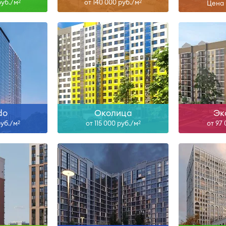
руб./м
от 140 000 руб./м
2
2
Цена 
II-28
ольше
Узнать больше
Узна
do
Околица
Эк
руб./м
от 115 000 руб./м
от 97
2
2
-28
II-27
Сдан, 
ольше
Узнать больше
Узна