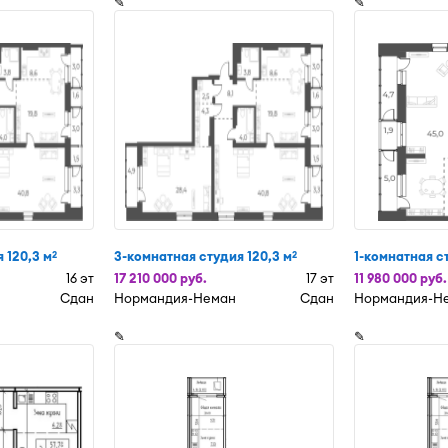
✎
✎
 120,3 м
3-комнатная студия 120,3 м
1-комнатная с
2
2
16 эт
17 210 000 руб.
17 эт
11 980 000 руб.
Сдан
Нормандия-Неман
Сдан
Нормандия-Н
✎
✎