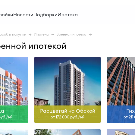
н
Сдан
ройки
Новости
Подборки
Ипотека
ольше
Узнать больше
Узна
особы покупки
Ипотека
Военная ипотека
оенной ипотекой
н
Сдан, II-27, III-27
ольше
Узнать больше
Узна
ца
Расцветай на Обской
Ти
руб./м
от 172 000 руб./м
от 211
2
2