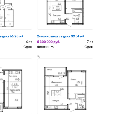
тудия 66,28 м
2-комнатная студия 39,54 м
2
2
6 эт
5 300 000 руб.
7 эт
Сдан
Фламинго
Сдан
✎