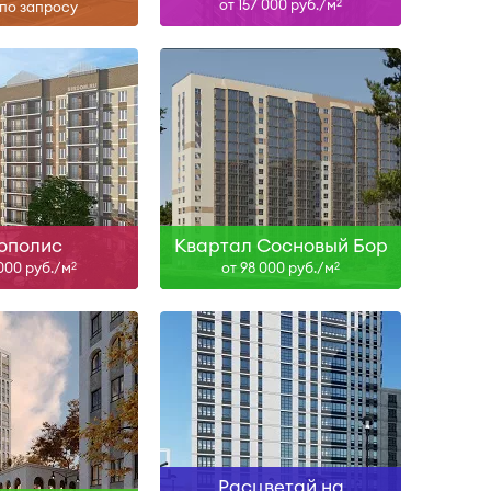
от 157 000 руб./м
2
по запросу
Сдан
Сдан
ть больше
Узнать больше
ополис
Квартал Сосновый Бор
 000 руб./м
от 98 000 руб./м
2
2
IV-26, II-27
Сдан
ть больше
Узнать больше
Расцветай на