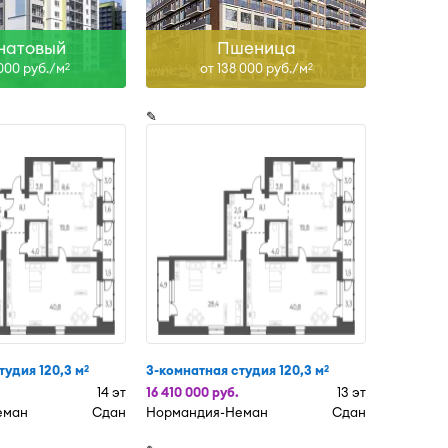
натовый
Пшеница
 000 руб./м
от 138 000 руб./м
2
2
✎
тудия 120,3 м
3-комнатная студия 120,3 м
2
2
14 эт
16 410 000 руб.
13 эт
еман
Сдан
Нормандия-Неман
Сдан