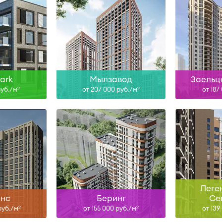
н
Сдан, I-29
ольше
Узнать больше
Узна
park
Мылзавод
Заельц
руб./м
от 207 000 руб./м
от 187
2
2
н
IV-26
Сд
ольше
Узнать больше
Узна
Леге
нс
Беринг
Се
руб./м
от 155 000 руб./м
от 139
2
2