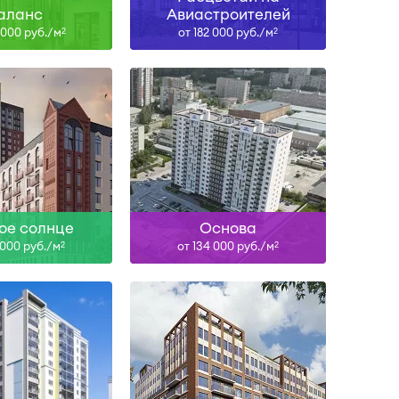
аланс
Авиастроителей
 000 руб./м
от 182 000 руб./м
2
2
Сдан
IV-26, IV-27, II-28, I-29
ть больше
Узнать больше
ое солнце
Основа
 000 руб./м
от 134 000 руб./м
2
2