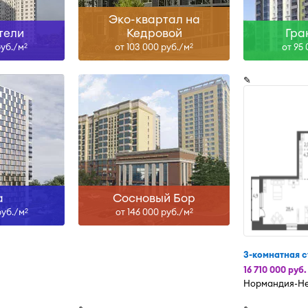
Эко-квартал на
тели
Кедровой
Гра
руб./м
от 103 000 руб./м
от 95
2
2
✎
а
Сосновый Бор
руб./м
от 146 000 руб./м
2
2
3-комнатная с
16 710 000 руб.
Нормандия-Н