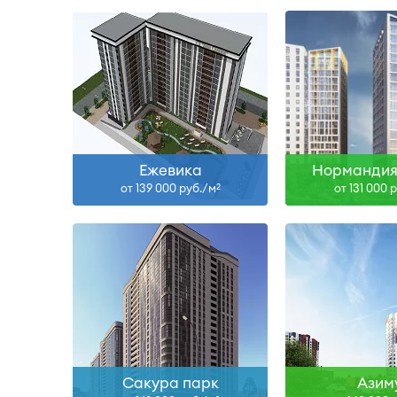
Сдан, II-27
Сда
Узнать больше
Узнать б
Ежевика
Нормандия
от 139 000 руб./м
от 131 000 
2
Сдан
Сда
Узнать больше
Узнать б
Сакура парк
Азим