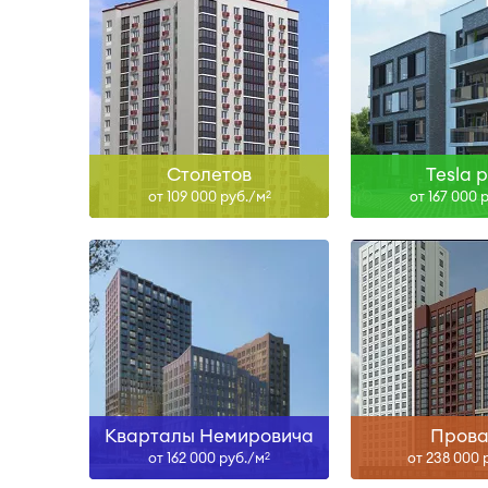
Сдан, II-29
Сда
Узнать больше
Узнать б
Столетов
Tesla 
от 109 000 руб./м
от 167 000 
2
Сдан
Сда
Узнать больше
Узнать б
Кварталы Немировича
Прова
от 162 000 руб./м
от 238 000 
2