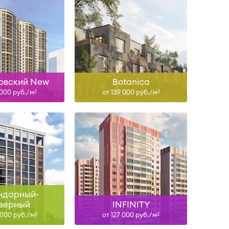
Сдан
Сдан
ть больше
Узнать больше
овский New
Botanica
 000 руб./м
от 139 000 руб./м
2
2
ан, II-29
Сдан
ть больше
Узнать больше
ндарный-
верный
INFINITY
 000 руб./м
от 127 000 руб./м
2
2