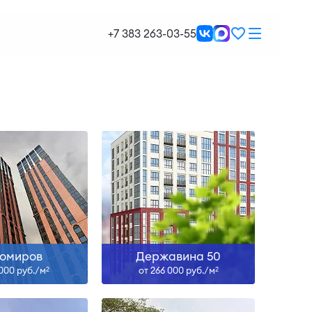
Сдан
Сдан
+7 383 263-03-55
ть больше
Узнать больше
Сдан
Сдан, IV-27
ть больше
Узнать больше
хомиров
Державина 50
 000 руб./м
от 266 000 руб./м
2
2