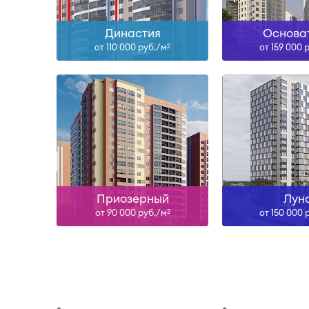
Династия
Основа
от 110 000 руб./м
от 159 000 
2
Приозерный
Лун
от 90 000 руб./м
от 150 000 
2