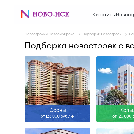
Сдан
Сда
Квартиры
Новост
Узнать больше
Узнать б
Новостройки Новосибирска
Подборки новостроек
Сп
Подборка новостроек с в
IV-27
Сда
Узнать больше
Узнать б
Сосны
Коль
от 123 000 руб./м
от 120 000 
2