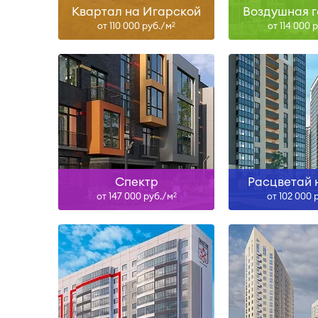
Квартал на Игарской
Воздушная г
от 110 000 руб./м
от 114 000 
2
Сдан, IV-26, I-27, III-27, I-28,
IV-28
IV-26
Узнать больше
Узнать б
Спектр
Расцветай 
от 147 000 руб./м
от 102 000 
2
Сдан, IV-26
Сда
Узнать больше
Узнать б