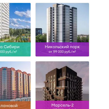
Сдан, II-27, IV-28
ть больше
Узнать больше
га Сибири
Никольский парк
 000 руб./м
от 199 000 руб./м
2
2
Сдан
Сдан, II-28
ть больше
Узнать больше
Марсель-2
Плановой