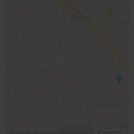
Работает на API 2ГИС
Лицензионное соглашение
Открыть в 2ГИС
Для корректной работы Raster JS API нужен ключ. Помощь: