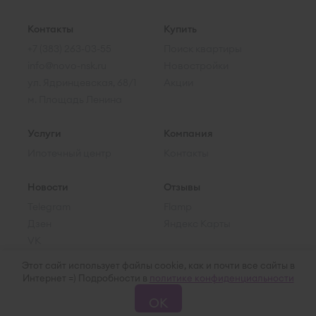
Контакты
Купить
+7 (383) 263-03-55
Поиск квартиры
info@novo-nsk.ru
Новостройки
ул. Ядринцевская, 68/1
Акции
м. Площадь Ленина
Услуги
Компания
Ипотечный центр
Контакты
Новости
Отзывы
Telegram
Flamp
Дзен
Яндекс Карты
VK
Этот сайт использует файлы cookie, как и почти все сайты в
Интернет =) Подробности в
политике конфиденциальности
© 2015–2026 Ново-НСК
Пользовательское соглашение
ОК
Политика обработки ПД
Карта сайта