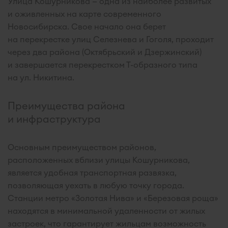
Улица Кошурникова — одна из наиболее развитых
и оживленных на карте современного
Новосибирска. Свое начало она берет
на перекрестке улиц Селезнева и Гоголя, проходит
через два района (Октябрьский и Дзержинский)
и завершается перекрестком Т-образного типа
на ул. Никитина.
Преимущества района
и инфраструктура
Основным преимуществом районов,
расположенных вблизи улицы Кошурникова,
является удобная транспортная развязка,
позволяющая уехать в любую точку города.
Станции метро «Золотая Нива» и «Березовая роща»
находятся в минимальной удаленности от жилых
застроек, что гарантирует жильцам возможность