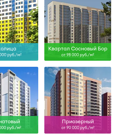
Сдан
Сдан, IV-26
ть больше
Узнать больше
олица
Квартал Сосновый Бор
 000 руб./м
от 98 000 руб./м
2
2
II-28
ть больше
натовый
Приозерный
 000 руб./м
от 90 000 руб./м
2
2