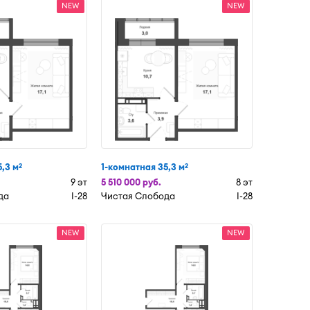
NEW
NEW
,3 м
1-комнатная 35,3 м
2
2
9 эт
5 510 000 руб.
8 эт
да
I-28
Чистая Слобода
I-28
NEW
NEW