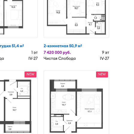
тудия 51,4 м
2-комнатная 50,9 м
2
2
1 эт
7 420 000 руб.
9 эт
да
IV-27
Чистая Слобода
IV-27
NEW
NEW