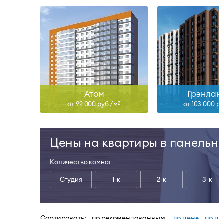
Атом
Гренла
от 92 000 руб./м
от 103 000 
2
Цены на квартиры в панель
Количество комнат
Студия
1-к
2-к
3-к
Сортировать:
по рекомендованным
по цене
по 