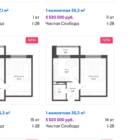
,1 м
1-комнатная 35,3 м
2
2
1 эт
5 530 000 руб.
11 эт
да
I-28
Чистая Слобода
I-28
NEW
NEW
,3 м
1-комнатная 35,3 м
2
2
15 эт
5 530 000 руб.
14 эт
да
I-28
Чистая Слобода
I-28