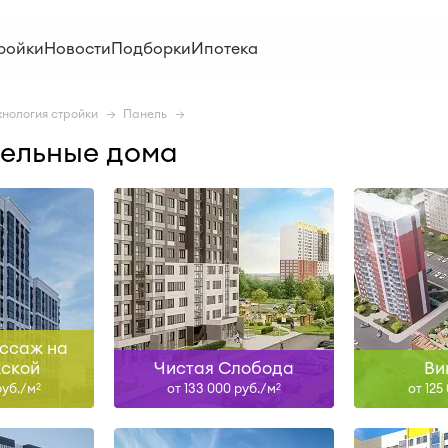
IV-27, I-28
IV-
ройки
Новости
Подборки
Ипотека
ольше
Узнать больше
Узна
хнология стройки
Панель
нельные дома
н
Сдан
IV-26,
ольше
Узнать больше
Узна
ссаж на
ской
Чистая Слобода
Ви
руб./м
от 133 000 руб./м
от 125
2
2