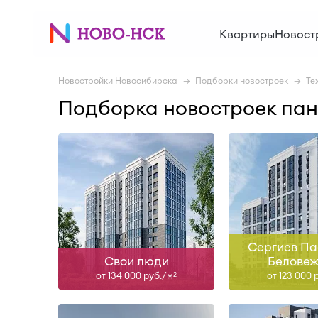
IV-26
III-26
Квартиры
Новост
Узнать больше
Узнать б
Новостройки Новосибирска
Подборки новостроек
Те
Подборка новостроек па
I-29
Сда
Узнать больше
Узнать б
Сергиев Па
Свои люди
Беловеж
от 134 000 руб./м
от 123 000 
2