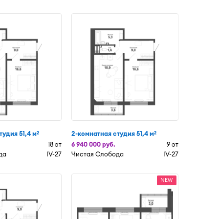
тудия 51,4 м
2-комнатная студия 51,4 м
2
2
18 эт
6 940 000 руб.
9 эт
да
IV-27
Чистая Слобода
IV-27
NEW