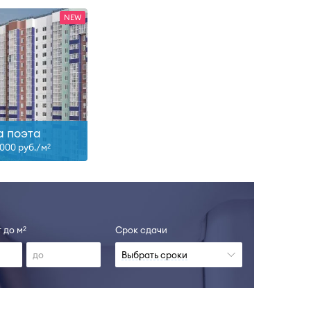
а поэта
 000 руб./м
2
 до м
Срок сдачи
2
Выбрать сроки