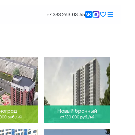
26, IV-27
II-28
+7 383 263-03-55
ть больше
Узнать больше
 IV-27, I-28
Сдан, II-28
ть больше
Узнать больше
ноград
Новый бронный
 000 руб./м
от 130 000 руб./м
2
2