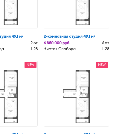
удия 49,1 м
2-комнатная студия 49,1 м
2
2
2 эт
6 850 000 руб.
6 эт
да
I-28
Чистая Слобода
I-28
NEW
NEW
2
2