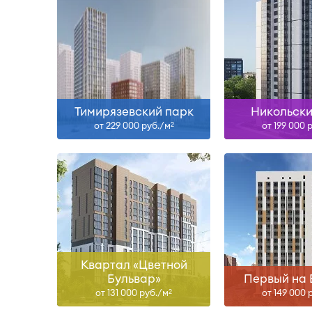
I-27
II-27
Узнать больше
Узнать б
Тимирязевский парк
Никольски
от 229 000 руб./м
от 199 000 
2
Сдан
III-27, I-28
Узнать больше
Узнать б
Квартал «Цветной
Бульвар»
Первый на 
от 131 000 руб./м
от 149 000 
2