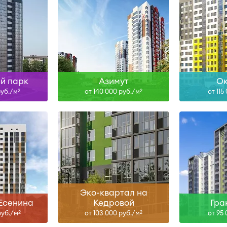
Сдан, II-27, IV-27, I-28
ольше
Узнать больше
Узна
й парк
Азимут
Ок
руб./м
от 140 000 руб./м
от 115
2
2
, II-28
III-28
ольше
Узнать больше
Узна
Эко-квартал на
Есенина
Кедровой
Гра
руб./м
от 103 000 руб./м
от 95
2
2