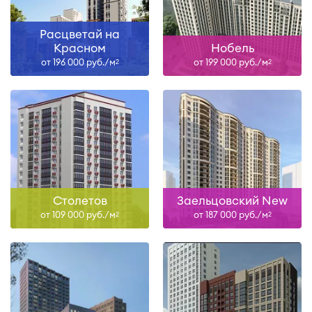
Расцветай на
Красном
Нобель
от 196 000 руб./м
от 199 000 руб./м
2
2
Столетов
Заельцовский New
от 109 000 руб./м
от 187 000 руб./м
2
2