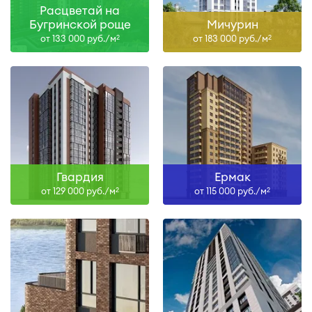
Расцветай на
Бугринской роще
Мичурин
от 133 000 руб./м
от 183 000 руб./м
2
2
Гвардия
Ермак
от 129 000 руб./м
от 115 000 руб./м
2
2