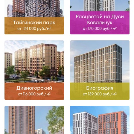
Расцветай на Дуси
Тайгинский парк
Ковальчук
от 124 000 руб./м
от 170 000 руб./м
2
2
Дивногорский
Биография
от 116 000 руб./м
от 139 000 руб./м
2
2