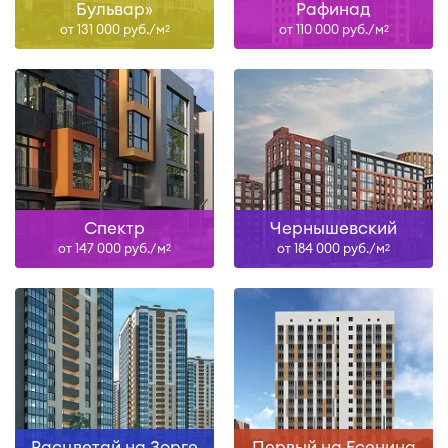
Бульвар»
Рафинад
от 131 000 руб./м
от 110 000 руб./м
2
2
Спектр
Чернышевский
от 147 000 руб./м
от 184 000 руб./м
2
2
Расцветай на Зорге
Первый на Есенина