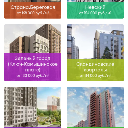
Страна.Береговая
Невский
от 168 000 руб./м
от 154 000 руб./м
2
2
Зеленый город
(Ключ-Камышинское
Скандинавские
плато)
кварталы
от 133 000 руб./м
от 114 000 руб./м
2
2