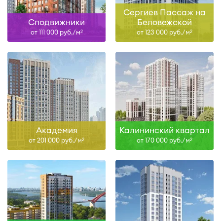
Сергиев Пассаж на
Сподвижники
Беловежской
от 111 000 руб./м
от 123 000 руб./м
2
2
Академия
Калининский квартал
от 201 000 руб./м
от 170 000 руб./м
2
2