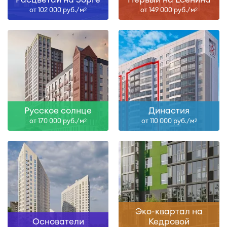
от 102 000 руб./м
от 149 000 руб./м
2
2
Русское солнце
Династия
от 170 000 руб./м
от 110 000 руб./м
2
2
Эко-квартал на
Основатели
Кедровой