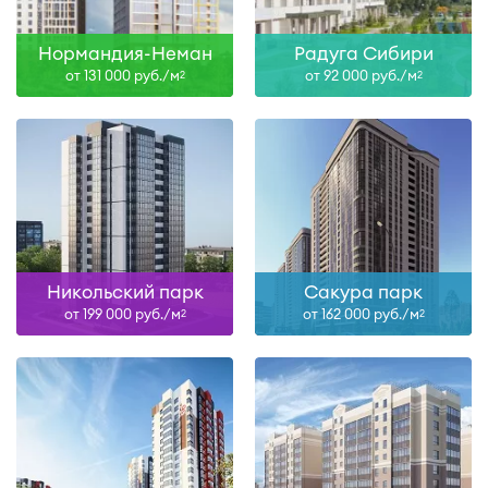
Нормандия-Неман
Радуга Сибири
от 131 000 руб./м
от 92 000 руб./м
2
2
Никольский парк
Сакура парк
от 199 000 руб./м
от 162 000 руб./м
2
2