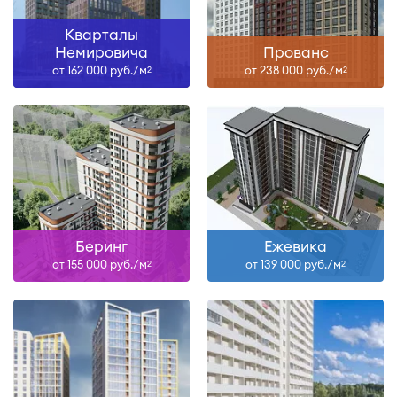
Кварталы
Немировича
Прованс
от 162 000 руб./м
от 238 000 руб./м
2
2
Беринг
Ежевика
от 155 000 руб./м
от 139 000 руб./м
2
2