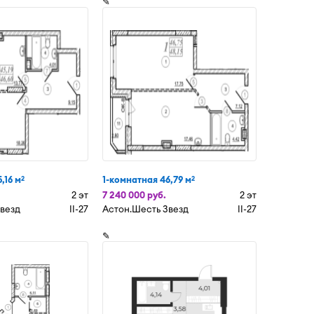
✎
,16 м
1-комнатная 46,79 м
2
2
2 эт
7 240 000 руб.
2 эт
Звезд
II-27
Астон.Шесть Звезд
II-27
✎