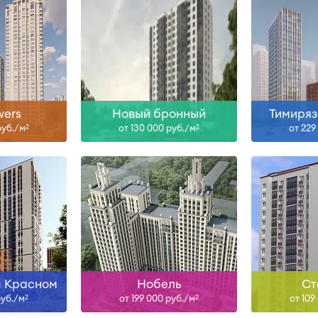
-27
Сдан
ольше
Узнать больше
Узна
wers
Новый бронный
Тимиряз
руб./м
от 130 000 руб./м
от 229
2
2
н
Сдан, I-29
ольше
Узнать больше
Узна
а Красном
Нобель
Ст
руб./м
от 199 000 руб./м
от 109
2
2