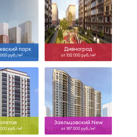
IV-27
Сдан
ть больше
Узнать больше
евский парк
Дивноград
 000 руб./м
от 102 000 руб./м
2
2
Сдан
Сдан
ть больше
Узнать больше
олетов
Заельцовский New
 000 руб./м
от 187 000 руб./м
2
2