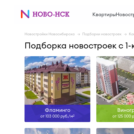
Сдан, II-27
IV-26, I
Квартиры
Новост
Узнать больше
Узнать б
Новостройки Новосибирска
Подборки новостроек
Ко
Подборка новостроек с 1
Сдан, II-27
IV-28
Узнать больше
Узнать б
Фламинго
Виног
от 103 000 руб./м
от 125 000 
2