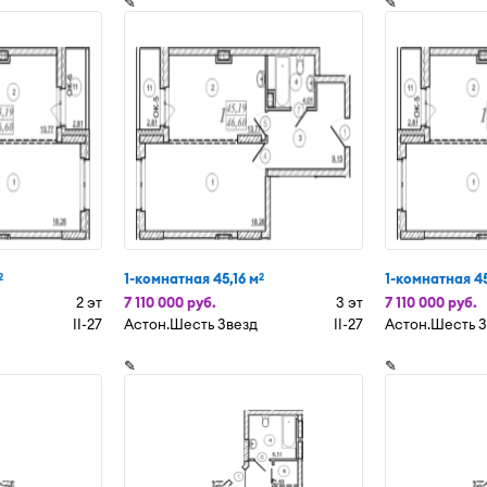
✎
✎
1-комнатная 45,16 м
1-комнатная 45
2
2
2 эт
7 110 000 руб.
3 эт
7 110 000 руб.
II-27
Астон.Шесть Звезд
II-27
Астон.Шесть 
✎
✎