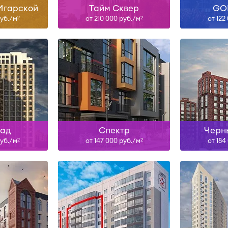
Игарской
Тайм Сквер
GO
руб./м
от 210 000 руб./м
от 122
2
2
Сдан, IV-26, I-27, III-27, I-28,
, II-27
IV-28
ольше
Узнать больше
Узна
над
Спектр
Черн
руб./м
от 147 000 руб./м
от 184
2
2
н
Сдан
ольше
Узнать больше