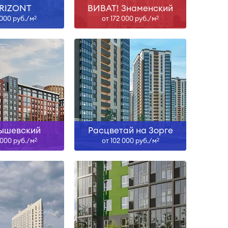
RIZONT
ВИВАТ! Знаменский
 000 руб./м
от 172 000 руб./м
2
2
IV-26
Сдан, II-27, IV-27, I-28
ть больше
Узнать больше
ышевский
Расцветай на Зорге
 000 руб./м
от 102 000 руб./м
2
2