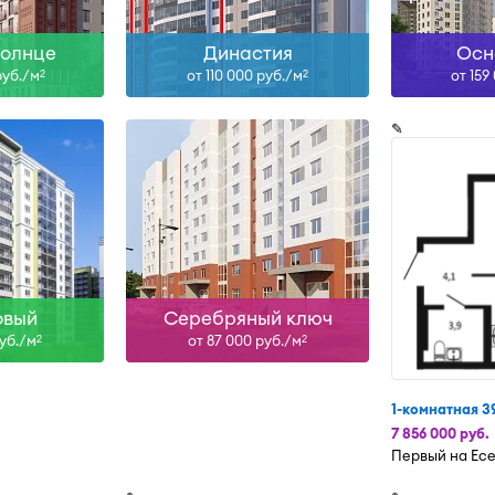
солнце
Династия
Осн
руб./м
от 110 000 руб./м
от 159
2
2
✎
овый
Серебряный ключ
руб./м
от 87 000 руб./м
2
2
1-комнатная 39
7 856 000 руб.
Первый на Ес