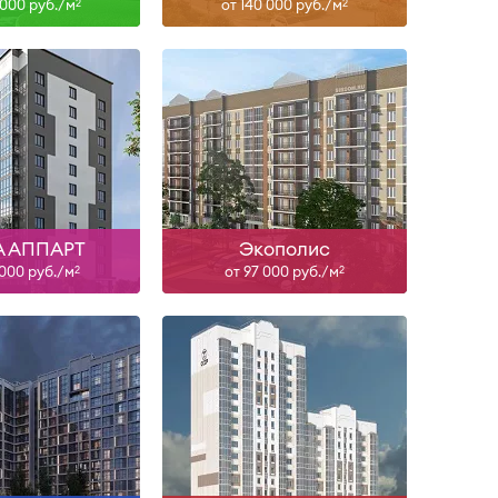
 000 руб./м
от 140 000 руб./м
2
2
II-28
II-26
ть больше
Узнать больше
 АППАРТ
Экополис
 000 руб./м
от 97 000 руб./м
2
2
н, III-27
Сдан, II-28
ть больше
Узнать больше