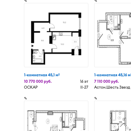
✎
✎
1-комнатная 45,1 м
1-комнатная 45,16 м
2
10 770 000 руб.
16 эт
7 110 000 руб.
ОСКАР
II-27
Астон.Шесть Звезд
✎
✎