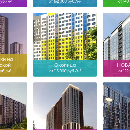
руб./м
от 162 000 руб./м
от 140
2
2
-28, II-28
Сдан
ольше
Узнать больше
Узна
ки на
ской
Околица
НОВА
руб./м
от 115 000 руб./м
от 122
2
2
н
Сдан, II-28, III-28
Сда
ольше
Узнать больше
Узна