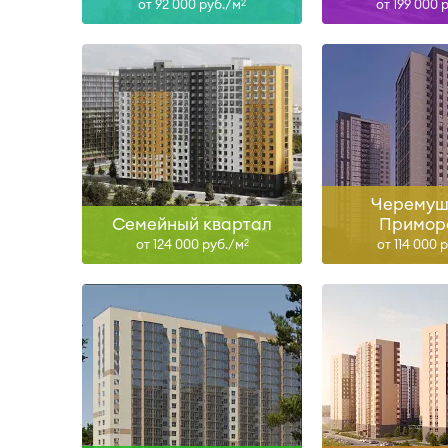
от 92 000 руб./м
от 199 000 
2
Сдан, II-28
Сдан, III-26, I
Узнать больше
Узнать б
Черемуш
Семейный квартал
Примор
от 124 000 руб./м
от 114 000 
2
I-27
Сда
Узнать больше
Узнать б