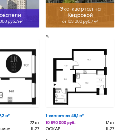
Эко-квартал на
ователи
Кедровой
 000 руб./м
от 103 000 руб./м
2
2
✎
,2 м
1-комнатная 45,1 м
2
2
22 эт
10 890 000 руб.
17 эт
енина
II-27
ОСКАР
II-27