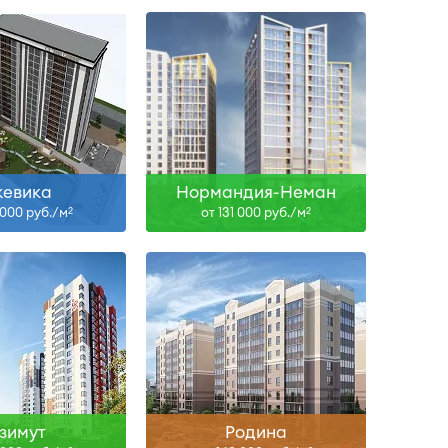
Сдан
I-29
ть больше
Узнать больше
жевика
Нормандия-Неман
 000 руб./м
от 131 000 руб./м
2
2
Сдан
Сдан
ть больше
Узнать больше
зимут
Родина