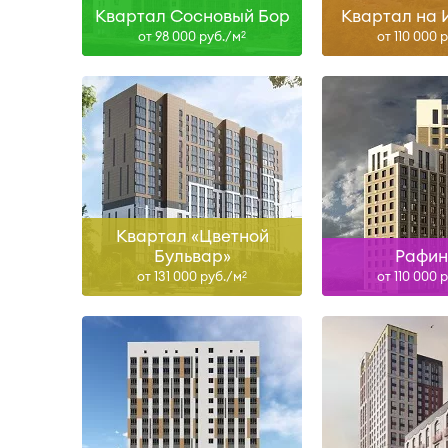
Квартал Сосновый Бор
Квартал на 
от 98 000 руб./м
от 110 000 
2
II-27
Сдан, IV-26
Узнать больше
Узнать б
Квартал «Цветной
Бульвар»
Рафи
от 131 000 руб./м
от 110 000 
2
Сдан
Сда
Узнать больше
Узнать б