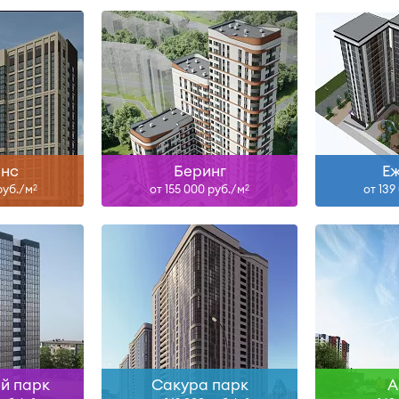
н
Сдан, II-27
ольше
Узнать больше
Узна
нс
Беринг
Е
руб./м
от 155 000 руб./м
от 139
2
2
V-27
IV-26, IV-27, I-28
ольше
Узнать больше
Узна
й парк
Сакура парк
А