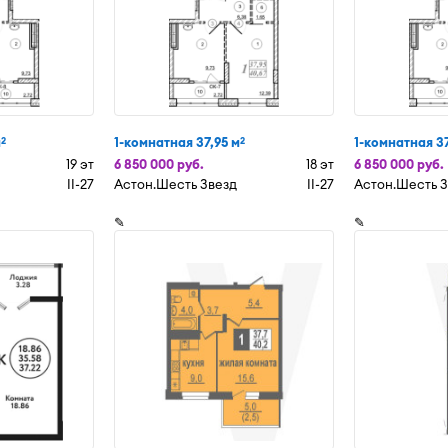
м
1-комнатная 37,95 м
1-комнатная 37
2
2
19 эт
6 850 000 руб.
18 эт
6 850 000 руб.
II-27
Астон.Шесть Звезд
II-27
Астон.Шесть 
✎
✎