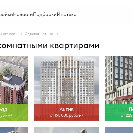
V-27
II-28
ройки
Новости
Подборки
Ипотека
ольше
Узнать больше
Узна
мнатность
Однокомнатные
-комнатными квартирами
II-28
ольше
Узнать больше
Узна
рад
Актив
Л
руб./м
от 195 000 руб./м
от 225
2
2