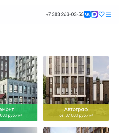
IV-28
II-27
+7 383 263-03-55
ть больше
Узнать больше
I-29
IV-26
ть больше
Узнать больше
емонт
Автограф
 000 руб./м
от 137 000 руб./м
2
2