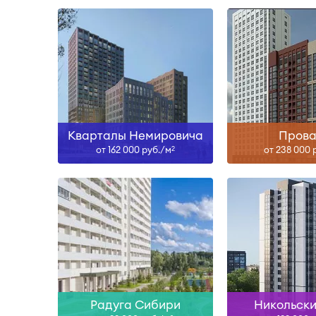
Сдан, II-29
Сда
Узнать больше
Узнать б
Кварталы Немировича
Прова
от 162 000 руб./м
от 238 000 
2
Сдан
IV-26, I
Узнать больше
Узнать б
Радуга Сибири
Никольски