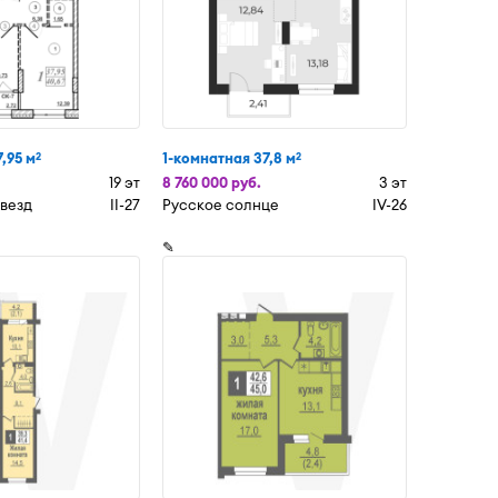
,95 м
1-комнатная 37,8 м
2
2
19 эт
8 760 000 руб.
3 эт
Звезд
II-27
Русское солнце
IV-26
✎