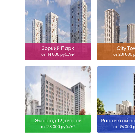
III-27, IV-28
III-26, I
Узнать больше
Узнать б
Зоркий Парк
City To
от 114 000 руб./м
от 201 000 
2
Сдан, II-29
Сда
Узнать больше
Узнать б
Экоград 12 дворов
Расцветай н
от 123 000 руб./м
от 196 000 
2