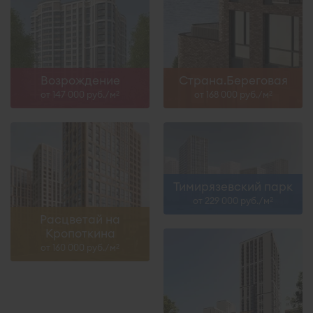
Возрождение
Страна.Береговая
от 147 000 руб./м
от 168 000 руб./м
2
2
Тимирязевский парк
от 229 000 руб./м
2
Расцветай на
Кропоткина
от 160 000 руб./м
2