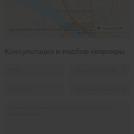
Работает на API 2ГИС
Лицензионное соглашение
Открыть в 2ГИС
Для корректной работы Raster JS API нужен ключ. Помощь:
api@2gis.ru
Консультация и подбор квартиры
м
2