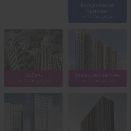
Расцветай на
Красном
от 196 000 руб./м
2
Нобель
Заельцовский New
от 199 000 руб./м
от 187 000 руб./м
2
2