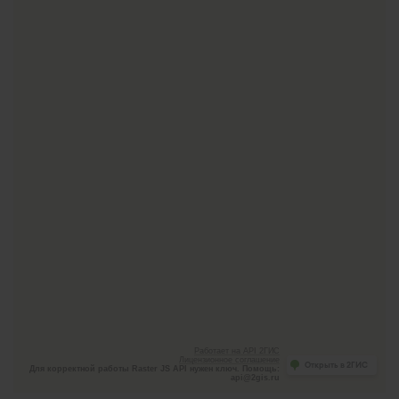
Работает на API 2ГИС
Лицензионное соглашение
Открыть в 2ГИС
Для корректной работы Raster JS API нужен ключ. Помощь:
api@2gis.ru