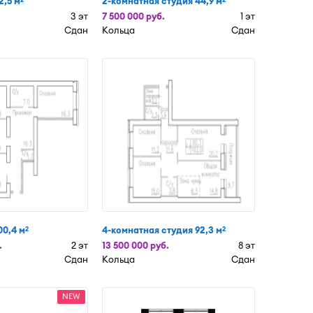
2,5 м
2-комнатная студия 44,9 м
3 эт
7 500 000 руб.
1 эт
Сдан
Кольца
Сдан
00,4 м
4-комнатная студия 92,3 м
2
2
.
2 эт
13 500 000 руб.
8 эт
Сдан
Кольца
Сдан
NEW