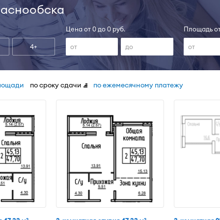
раснообска
Цена от 0 до 0 руб.
Площадь от
4+
лощади
по сроку сдачи
по ежемесячному платежу
2
2