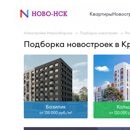
Сдан, I-27, II-28
Сда
Квартиры
Новост
Узнать больше
Узнать б
Новостройки Новосибирска
Подборки новостроек
Ра
Подборка новостроек в К
Базилик
Коль
от 135 000 руб./м
от 120 000 
2