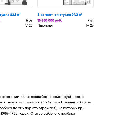
тудия 82,1 м
3-комнатная студия 99,2 м
2
2
.
5 эт
15 860 000 руб.
9 эт
IV-26
Пшеница
IV-26
 академии сельскохозяйственных наук) — само
я сельского хозяйства Сибири и Дальнего Востока.
бска до сих пор это отражает), из которых при
985–1986 годах. Статус рабочего посёлка