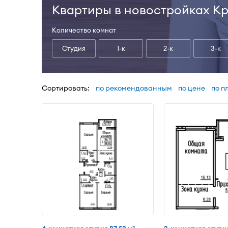
Квартиры в новостройках К
Количество комнат
Студия
1-к
2-к
3-к
Сортировать:
по рекомендованным
по цене
по п
2