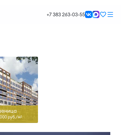
-27, II-28, I-29
+7 383 263-03-55
ть больше
еница
 000 руб./м
2