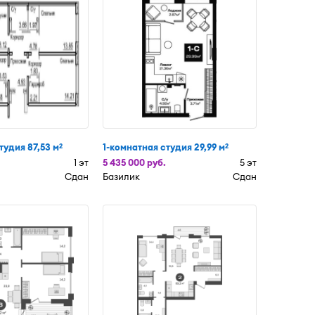
тудия 87,53 м
1-комнатная студия 29,99 м
2
2
1 эт
5 435 000 руб.
5 эт
Сдан
Базилик
Сдан