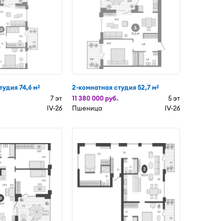
тудия 74,6 м
2-комнатная студия 52,7 м
2
2
.
7 эт
11 380 000 руб.
5 эт
IV-26
Пшеница
IV-26