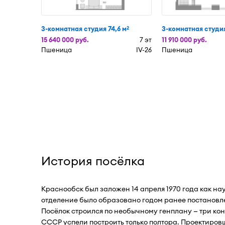
3-комнатная студия 74,6 м
3-комнатная студия
2
15 640 000 руб.
7 эт
11 910 000 руб.
Пшеница
IV-26
Пшеница
История посёлка
Краснообск был заложен 14 апреля 1970 года как н
отделение было образовано годом ранее постановл
Посёлок строился по необычному генплану — три кон
СССР успели построить только полтора. Проектиров