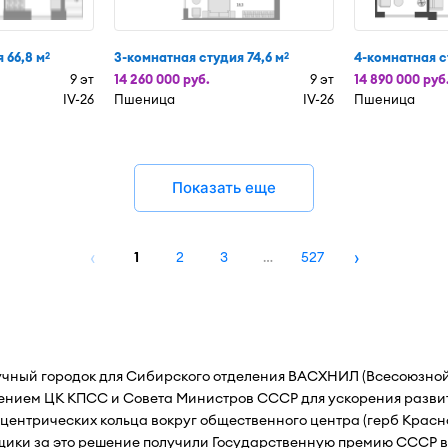
 66,8 м
3-комнатная студия 74,6 м
4-комнатная с
2
2
9 эт
14 260 000 руб.
9 эт
14 890 000 руб
IV-26
Пшеница
IV-26
Пшеница
Показать еще
‹
›
1
2
3
…
527
аучный городок для Сибирского отделения ВАСХНИЛ (Всесоюзной
ением ЦК КПСС и Совета Министров СССР для ускорения развити
центрических кольца вокруг общественного центра (герб Красноо
щики за это решение получили Государственную премию СССР в 1