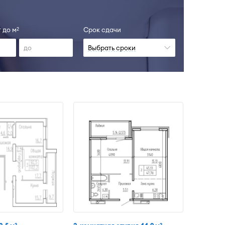
 до м
Срок сдачи
2
Выбрать сроки
2
2