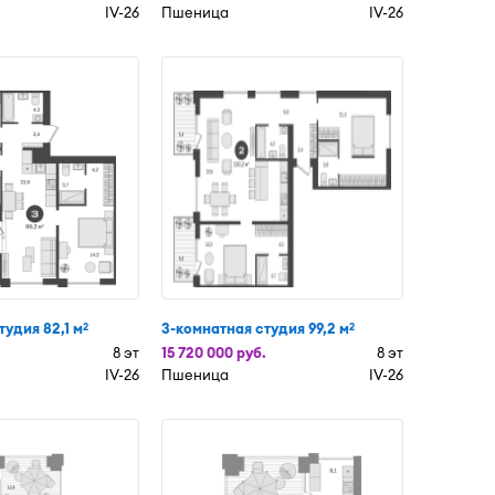
IV-26
Пшеница
IV-26
тудия 82,1 м
3-комнатная студия 99,2 м
2
2
8 эт
15 720 000 руб.
8 эт
IV-26
Пшеница
IV-26