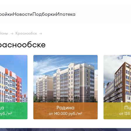
н
I-29
IV-26, IV
ройки
Новости
Подборки
Ипотека
ольше
Узнать больше
Узна
йоны
Краснообск
раснообске
ца
Родина
Пш
руб./м
от 140 000 руб./м
от 138
2
2