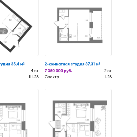
тудия 35,4 м
2-комнатная студия 37,31 м
2
2
4 эт
7 350 000 руб.
2 эт
III-28
Спектр
II-28