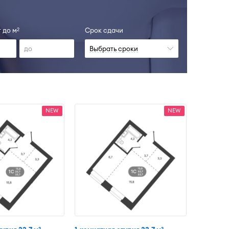
 до м
Срок сдачи
2
Выбрать сроки
NEW
NEW
2
2