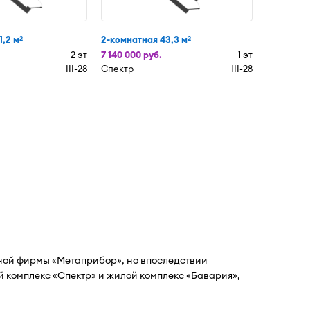
1,2 м
2-комнатная 43,3 м
2
2
2 эт
7 140 000 руб.
1 эт
III-28
Спектр
III-28
ной фирмы «Метаприбор», но впоследствии
 комплекс «Спектр» и жилой комплекс «Бавария»,