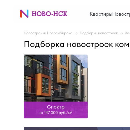
Сдан, II-28, III-28
Квартиры
Новост
Узнать больше
Новостройки Новосибирска
Подборки новостроек
За
Подборка новостроек ко
Спектр
от 147 000 руб./м
2