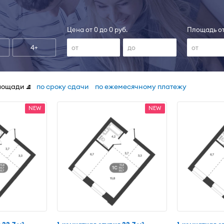
Цена от 0 до 0 руб.
Площадь от
4+
лощади
по сроку сдачи
по ежемесячному платежу
NEW
NEW
2
2