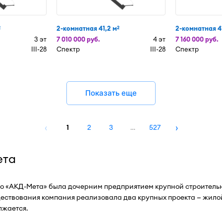
2-комнатная 41,2 м
2-комнатная 4
2
2
3 эт
7 010 000 руб.
4 эт
7 160 000 руб.
III-28
Спектр
III-28
Спектр
Показать еще
‹
›
1
2
3
…
527
ета
но «АКД-Мета» была дочерним предприятием крупной строитель
ествования компания реализовала два крупных проекта — жилой
лжается.