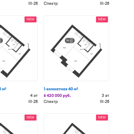
III-28
Спектр
III-28
NEW
NEW
0 м
1-комнатная 40 м
2
2
4 эт
6 420 000 руб.
3 эт
III-28
Спектр
III-28
NEW
NEW