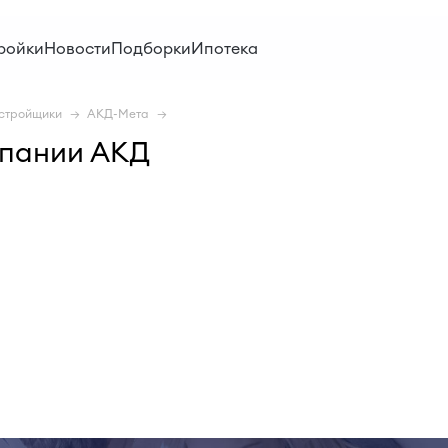
ройки
Новости
Подборки
Ипотека
стройщики
АКД-Мета
мпании АКД