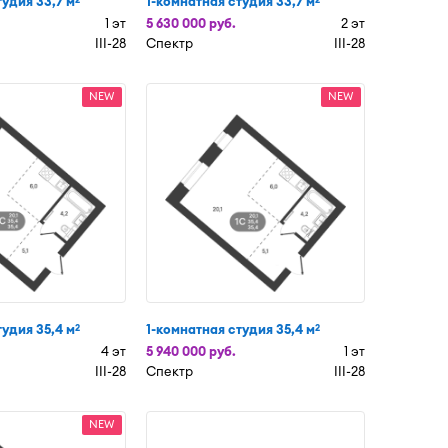
тудия 33,7 м
1-комнатная студия 33,7 м
1 эт
5 630 000 руб.
2 эт
III-28
Спектр
III-28
NEW
NEW
тудия 35,4 м
1-комнатная студия 35,4 м
2
2
4 эт
5 940 000 руб.
1 эт
III-28
Спектр
III-28
NEW