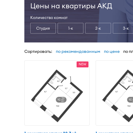
Цены на квартиры АКД
Количество комнат
Студия
1-к
2-к
3-к
Сортировать:
по рекомендованным
по цене
по п
NEW
2