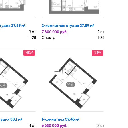
тудия 37,89 м
2-комнатная студия 37,89 м
2
2
3 эт
7 300 000 руб.
2 эт
II-28
Спектр
II-28
NEW
NEW
удия 38,1 м
1-комнатная 39,45 м
2
2
4 эт
6 630 000 руб.
2 эт