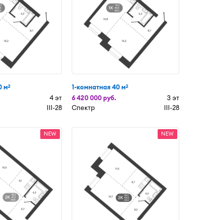
0 м
1-комнатная 40 м
2
2
4 эт
6 420 000 руб.
3 эт
III-28
Спектр
III-28
NEW
NEW