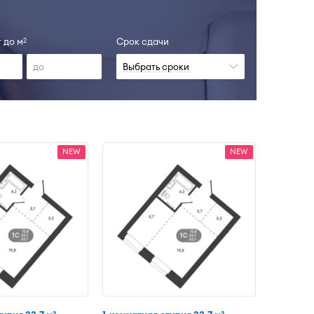
 до м
Срок сдачи
2
Выбрать сроки
NEW
NEW
2
2