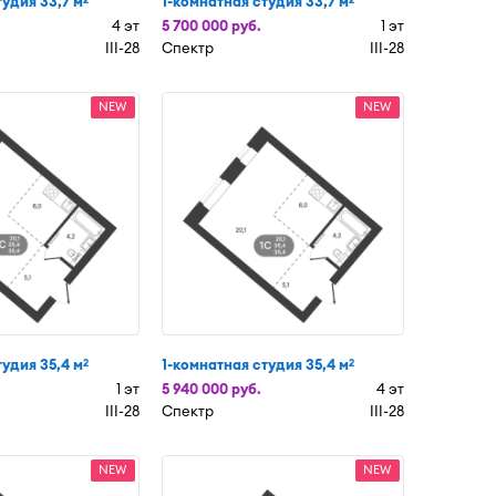
тудия 33,7 м
1-комнатная студия 33,7 м
4 эт
5 700 000 руб.
1 эт
III-28
Спектр
III-28
NEW
NEW
тудия 35,4 м
1-комнатная студия 35,4 м
2
2
1 эт
5 940 000 руб.
4 эт
III-28
Спектр
III-28
NEW
NEW