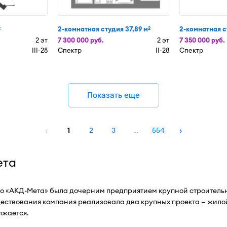
2-комнатная студия 37,89 м
2-комнатная с
2
2
2 эт
7 300 000 руб.
2 эт
7 350 000 руб.
III-28
Спектр
II-28
Спектр
Показать еще
‹
›
1
2
3
…
554
ета
но «АКД-Мета» была дочерним предприятием крупной строитель
ествования компания реализовала два крупных проекта — жилой
лжается.