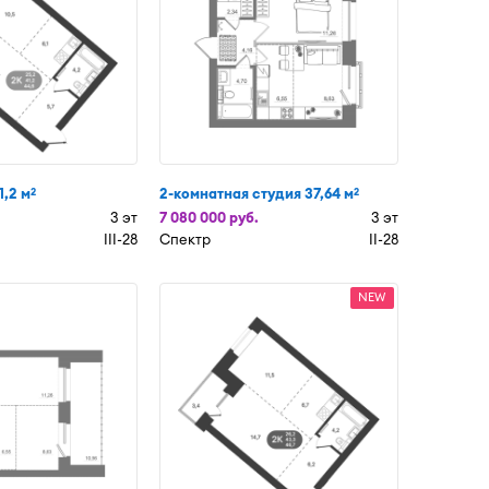
1,2 м
2-комнатная студия 37,64 м
2
2
3 эт
7 080 000 руб.
3 эт
III-28
Спектр
II-28
NEW