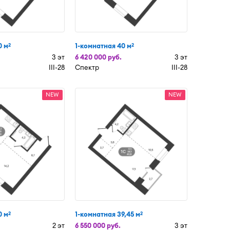
0 м
1-комнатная 40 м
2
2
3 эт
6 420 000 руб.
3 эт
III-28
Спектр
III-28
NEW
NEW
0 м
1-комнатная 39,45 м
2
2
2 эт
6 550 000 руб.
3 эт