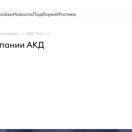
ройки
Новости
Подборки
Ипотека
стройщики
АКД-Мета
мпании АКД