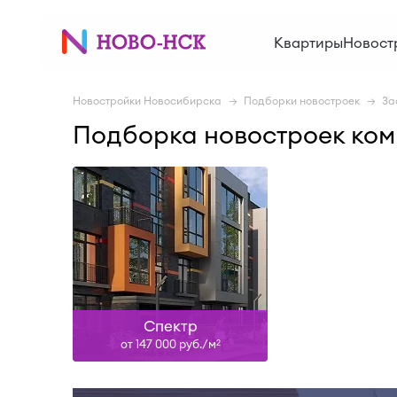
Сдан, II-28, III-28
Квартиры
Новост
Узнать больше
Новостройки Новосибирска
Подборки новостроек
За
Подборка новостроек ко
Спектр
от 147 000 руб./м
2