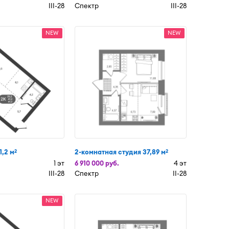
III-28
Спектр
III-28
NEW
NEW
1,2 м
2-комнатная студия 37,89 м
2
2
1 эт
6 910 000 руб.
4 эт
III-28
Спектр
II-28
NEW