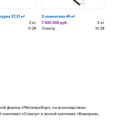
тудия 37,31 м
2-комнатная 45 м
2
2
2 эт
7 430 000 руб.
3 эт
II-28
Спектр
III-28
ной фирмы «Метаприбор», но впоследствии
 комплекс «Спектр» и жилой комплекс «Бавария»,