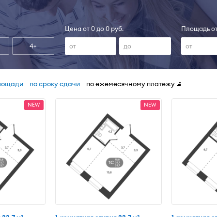
Цена от 0 до 0 руб.
Площадь от
4+
лощади
по сроку сдачи
по ежемесячному платежу
NEW
NEW
2
2