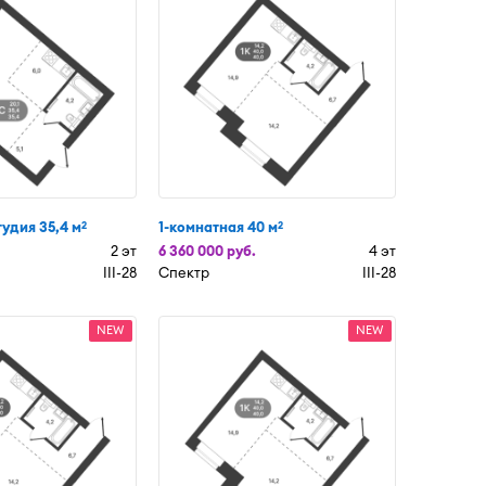
тудия 35,4 м
1-комнатная 40 м
2
2
2 эт
6 360 000 руб.
4 эт
III-28
Спектр
III-28
NEW
NEW