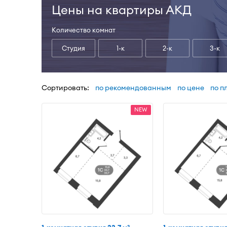
Цены на квартиры АКД
Количество комнат
Студия
1-к
2-к
3-к
Сортировать:
по рекомендованным
по цене
по п
NEW
2