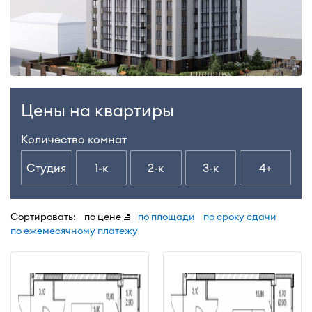
Цены на квартиры
Количество комнат
Студия
1-к
2-к
3-к
4+
Сортировать:
по цене
по площади
по сроку сдачи
по ежемесячному платежу