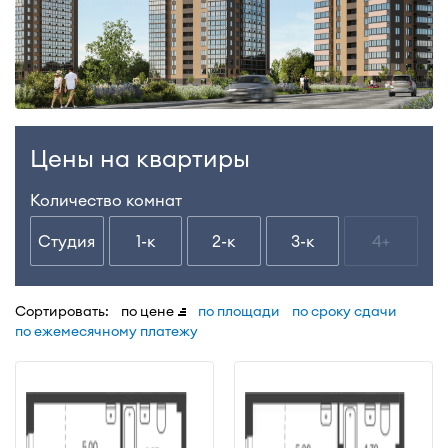
Цены на квартиры
Количество комнат
Студия
1-к
2-к
3-к
4+
Сортировать:
по цене
по площади
по сроку сдачи
по ежемесячному платежу