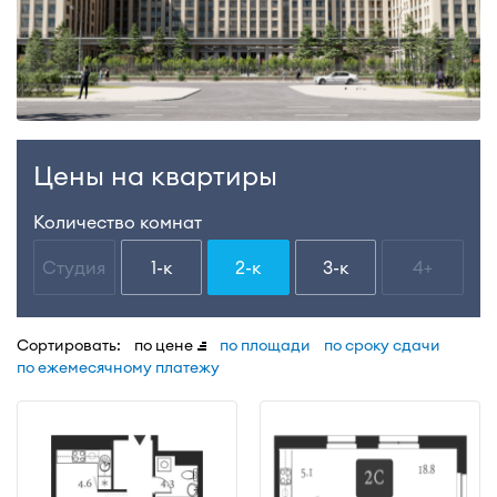
Цены на квартиры
Количество комнат
Студия
1-к
2-к
3-к
4+
Сортировать:
по цене
по площади
по сроку сдачи
по ежемесячному платежу