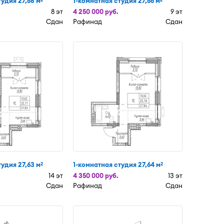
удия 27,68 м
1-комнатная студия 27,66 м
8 эт
4 250 000 руб.
9 эт
Сдан
Рафинад
Сдан
удия 27,63 м
1-комнатная студия 27,64 м
2
2
14 эт
4 350 000 руб.
13 эт
Сдан
Рафинад
Сдан