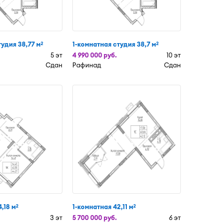
тудия 38,77 м
1-комнатная студия 38,7 м
2
2
5 эт
4 990 000 руб.
10 эт
Сдан
Рафинад
Сдан
,18 м
1-комнатная 42,11 м
2
2
3 эт
5 700 000 руб.
6 эт