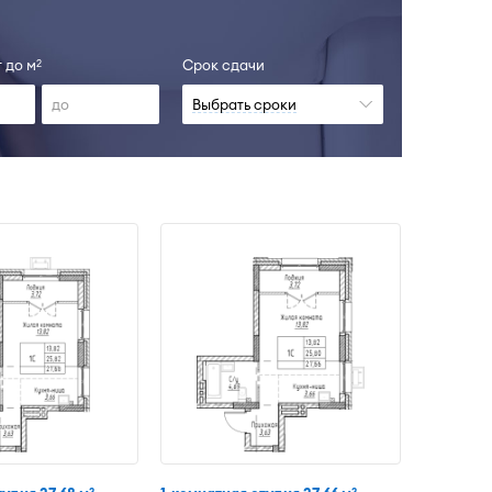
 до м
Срок сдачи
2
Выбрать сроки
2
2