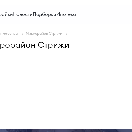
ройки
Новости
Подборки
Ипотека
лмассивы
Микрорайон Стрижи
крорайон Стрижи