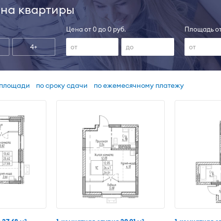
на квартиры
Цена от 0 до 0 руб.
Площадь от
4+
 площади
по сроку сдачи
по ежемесячному платежу
2
2